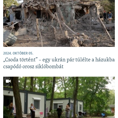
2024. OKTÓBER 05.
„Csoda történt” – egy ukrán pár túlélte a házukba
csapódó orosz siklóbombát