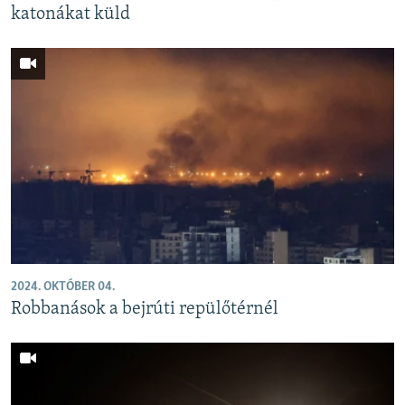
katonákat küld
2024. OKTÓBER 04.
Robbanások a bejrúti repülőtérnél