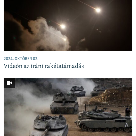
2024. OKTÓBER 02.
Videón az iráni rakétatámadás