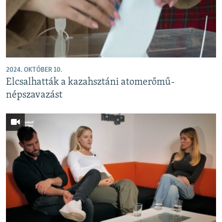
EURÓPAI UNIÓ
VILÁG
KLÍMAVÁLTOZÁS
A MÚLT TANULSÁGAI
2024. OKTÓBER 10.
Elcsalhatták a kazahsztáni atomerőmű-
KÖVESSEN MINKET!
népszavazást
Valamennyi RFE/RL weboldal