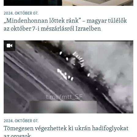
2024. OKTÓBER 07.
„Mindenhonnan lőttek ránk” – magyar túlélők
az október 7-i mészárlásról Izraelben
2024. OKTÓBER 07.
Tömegesen végezhettek ki ukrán hadifoglyokat
az oroszok