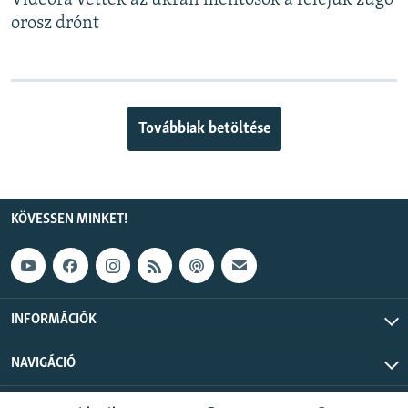
Videóra vették az ukrán mentősök a feléjük zúgó
orosz drónt
Továbbiak betöltése
KÖVESSEN MINKET!
INFORMÁCIÓK
NAVIGÁCIÓ