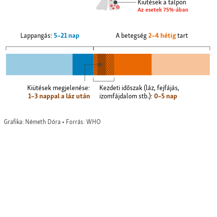
Kiütések a talpon
Az esetek 75%-ában
Lappangás:
5–21 nap
A betegség
2–4 hétig
tart
Kiütések megjelenése:
Kezdeti időszak (láz, fejfájás,
1–3 nappal a láz után
izomfájdalom stb.):
0–5 nap
Grafika: Németh Dóra • Forrás: WHO