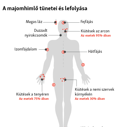
A majomhimlő tünetei és lefolyása
Magas láz
Fejfájás
Duzzadt
Kiütések az arcon
nyirokcsomók
Az esetek 95%-ában
Izomfájdalom
Hátfájás
Kiütések a nemi szervek
környékén
Kiütések a tenyéren
Az esetek 30%-ában
Az esetek 75%-ában