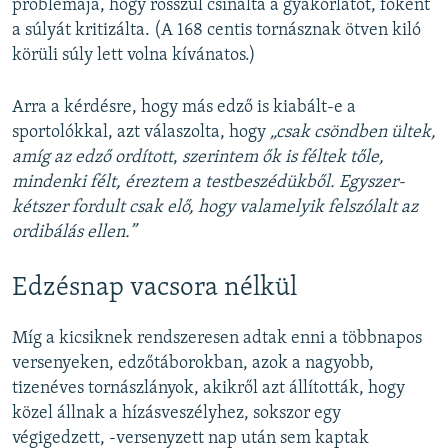
problémája, hogy rosszul csinálta a gyakorlatot, főként
a súlyát kritizálta. (A 168 centis tornásznak ötven kiló
körüli súly lett volna kívánatos.)
Arra a kérdésre, hogy más edző is kiabált-e a
sportolókkal, azt válaszolta, hogy
„
csak csöndben ültek,
amíg az edző ordított
,
szerintem ők is féltek tőle,
mindenki félt, éreztem a testbeszédükből. Egyszer-
kétszer fordult csak elő, hogy valamelyik felszólalt az
ordibálás ellen.”
Edzésnap vacsora nélkül
Míg a kicsiknek rendszeresen adtak enni a többnapos
versenyeken, edzőtáborokban, azok a nagyobb,
tizenéves tornászlányok, akikről azt állították, hogy
közel állnak a hízásveszélyhez, sokszor egy
végigedzett, -versenyzett nap után sem kaptak