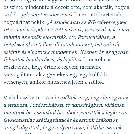
akiknek egy része négyéves korától ezt a sportot űzte,
és szinte mindent feláldozott érte, nem akarták, hogy a
szülők „
jelenetet rendezzenek”,
mert attól tartottak,
hogy árthat nekik.
„A szülők által az RG-szövetségnek
írt e-mail valójában ártott nekünk, tornászoknak, mert
miután az edzők elolvasták, ott, Portugáliában, a
hotelszobában falhoz állítottak minket, hat órán át
szidtak és elhordtak mindennek. Közben ők az ágyban
feküdtek betakarózva, és kajáltak” –
mesélte a
részleteket, hogy érthető legyen, mennyire
kiszolgáltatottak a gyerekek egy-egy külföldi
versenyen, amikor nincsenek jelen a szülők.
Viola hozzátette:
„Azt beszéltük meg, hogy lemegyünk
a strandra. Fürdőruhában, rövidnadrágban, vidáman
mentünk be a szobájukba, ahol nyomatták a legkondit.
Gyakorlatilag szétfagytunk és éheztünk órákon át,
amíg hallgattuk, hogy milyen sunyi, hálátlan szarok