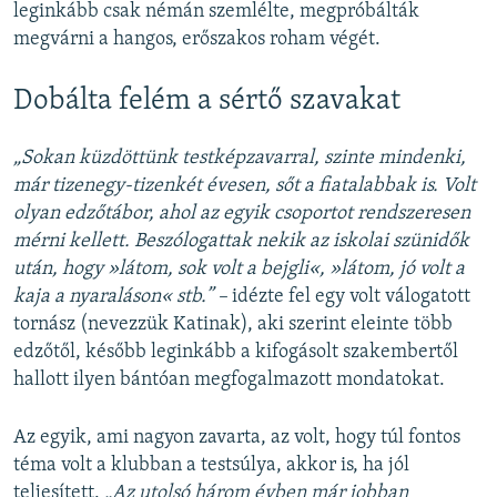
leginkább csak némán szemlélte, megpróbálták
megvárni a hangos, erőszakos roham végét.
Dobálta felém a sértő szavakat
„Sokan küzdöttünk testképzavarral, szinte mindenki,
már tizenegy-tizenkét évesen, sőt a fiatalabbak is. Volt
olyan edzőtábor, ahol az egyik csoportot rendszeresen
mérni kellett. Beszólogattak nekik az iskolai szünidők
után, hogy »látom, sok volt a bejgli«, »látom, jó volt a
kaja a nyaraláson« stb.” –
idézte fel egy volt válogatott
tornász (nevezzük Katinak), aki szerint eleinte több
edzőtől, később leginkább a kifogásolt szakembertől
hallott ilyen bántóan megfogalmazott mondatokat.
Az egyik, ami nagyon zavarta, az volt, hogy túl fontos
téma volt a klubban a testsúlya, akkor is, ha jól
teljesített.
„Az utolsó három évben már jobban