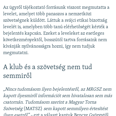
Az ügyről tájékoztató forrásunk viszont megmutatta a
levelet, amelyet több panaszos a nemzetközi
szövetségnek küldött. Láttuk a svájci etikai bizottság
levelét is, amelyben több tanú elérhetőségét kérték a
bejelentés kapcsán. Ezeket a leveleket az esetleges
következményektől, bosszútól tartva forrásaink nem
kívánják nyilvánosságra hozni, így nem tudjuk
megmutatni.
A klub és a szövetség nem tud
semmiről
„Nincs tudomásom ilyen bejelentésről, az MRGSZ nem
kapott ilyesmiről információt sem hivatalosan sem más
csatornán. Tudomásom szerint a Magyar Torna
Szövetség
(MATSZ)
sem kapott semmilyen értesítést
ilyen esetről”
–
ezt a választ kaptuk
Bencze Györgytől,