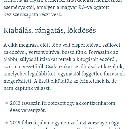
eltiltotta az olyan, a MATSZ által delegált nemzetközi
eseményektől, amelyen a magyar RG-válogatott
kéziszercsapata részt vesz.
Kiabálás, rángatás, lökdösés
A cikk megírása előtt több volt élsportolóval, szülővel
és edzővel, versenybíróval beszéltünk. Forrásaink az
alábbi, súlyos állításokat tették a kifogásolt edzőről,
szakmai vezetőről. Csak azokat az állításokat közöljük,
amelyeket legalább két, egymástól független forrásunk
megerősített. A listát elküldtük az érintettnek is, de
nem kaptunk választ.
2013 tavaszán felpofozott egy akkor tizenhárom
éves versenyzőt.
2019 februárjában egy nemzetközi versenyen úgy