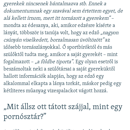
gyerekek nincsenek bántalmazva stb. Ennek a
dokumentumnak egy szavával sem értettem egyet, de
alá kellett írnom, mert itt tornázott a gyerekem”
–
mondta az édesanya, aki, amikor edzésre kísérte a
lányát, többször is tanúja volt, hogy az edző
„nagyon
csúnyán viselkedett, borzalmasan üvöltözött”
az
idősebb tornászlányokkal. Ő sportbíróktól és más
szülőktől tudta meg, amikor a saját gyerekét – mint
fogalmazott –
„a földbe tiporta”
. Egy olyan esetről is
beszámoltak neki a szülőtársai a saját gyereküktől
hallott információk alapján, hogy az edző egy
alkalommal elkapta a lánya torkát, máskor pedig egy
kétliteres műanyag vizespalackot vágott hozzá.
„Mit állsz ott tátott szájjal, mint egy
pornósztár?”