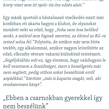
korty vizet sem itt nyolc-tíz óra edzés alatt.”
Egy másik sportoló a bántalmazó viselkedés miatt már
korábban ott akarta hagyni a klubot, de olyanokat
mondott neki az edző, hogy
„Soha nem lesz belőled
senki, a szüleid sem fognak szeretni, az életed az RG-re
tetted volna fel.”
Folytatta, de amikor már nem bírta
tovább, egy alkalommal, amikor nagyon leüvöltötte az
edző, elkezdte véresre vakarni különböző testrészeit.
„Segélykiáltás volt ez, úgy éreztem, hogy valahogyan le
kell vezetnem a feszültséget, mert a beszélgetés már
nem segített, pedig otthon sokat beszéltünk erről
anyáékkal.”
Szerinte
„más is kaparta magát, volt, aki
rendszeresen hányt”.
„Ebben a csarnokban gyerekkel így
nem beszélünk”