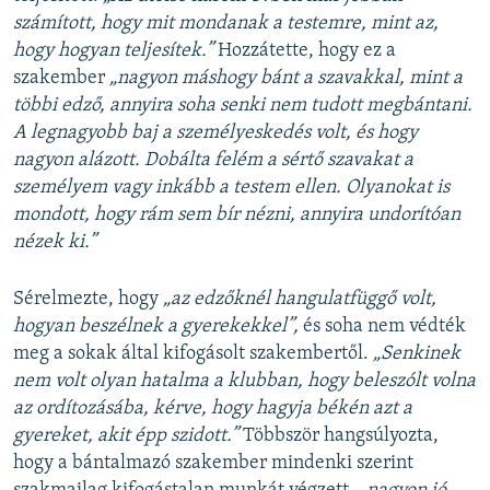
számított, hogy mit mondanak a testemre, mint az,
hogy hogyan teljesítek.”
Hozzátette, hogy ez a
szakember
„nagyon máshogy bánt a szavakkal, mint a
többi edző, annyira soha senki nem tudott megbántani.
A legnagyobb baj a személyeskedés volt, és hogy
nagyon alázott. Dobálta felém a sértő szavakat a
személyem vagy inkább a testem ellen. Olyanokat is
mondott, hogy rám sem bír nézni, annyira undorítóan
nézek ki.”
Sérelmezte, hogy
„az edzőknél hangulatfüggő volt,
hogyan beszélnek a gyerekekkel”,
és soha nem védték
meg a sokak által kifogásolt szakembertől.
„Senkinek
nem volt olyan hatalma a klubban, hogy beleszólt volna
az ordítozásába, kérve, hogy hagyja békén azt a
gyereket, akit épp szidott.”
Többször hangsúlyozta,
hogy a bántalmazó szakember mindenki szerint