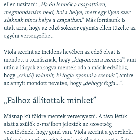
ellen uszítani:
„Ha én lennék a csapattársa,
megmondanám neki, hol a helye, mert egy ilyen szar
alaknak nincs helye a csapatban
.” Más forrásunk is
utalt arra, hogy az edző sokszor egymás ellen tüzelte az
egyéni versenyzőket.
Viola szerint az incidens hevében az edző olyat is
mondott a tornásznak, hogy
„kinyomom a szemed”,
ami
után a lányok zokogva mentek oda a másik edzőhöz,
hogy
„csinálj valamit, ki fogja nyomni a szemét”,
amire
az annyit mondott nevetve, hogy
„dehogy fogja…”.
„Falhoz állítottak minket”
Másnap külföldre mentek versenyezni. A távollétük
alatt a szülők e-mailben jelezték az szövetség
vezetésének, hogy gond van. Viola szerint a gyerekek,