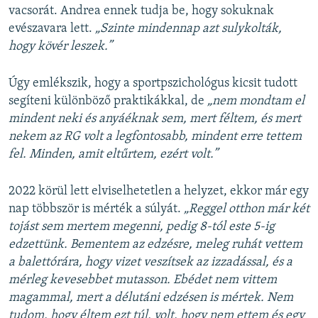
vacsorát. Andrea ennek tudja be, hogy sokuknak
evészavara lett.
„Szinte mindennap azt sulykolták,
hogy kövér leszek.”
Úgy emlékszik, hogy a sportpszichológus kicsit tudott
segíteni különböző praktikákkal, de
„nem mondtam el
mindent neki és anyáéknak sem, mert féltem, és mert
nekem az RG volt a legfontosabb, mindent erre tettem
fel. Minden, amit eltűrtem, ezért volt.”
2022 körül lett elviselhetetlen a helyzet, ekkor már egy
nap többször is mérték a súlyát.
„Reggel otthon már két
tojást sem mertem megenni, pedig 8-tól este 5-ig
edzettünk. Bementem az edzésre, meleg ruhát vettem
a balettórára, hogy vizet veszítsek az izzadással, és a
mérleg kevesebbet mutasson. Ebédet nem vittem
magammal, mert a délutáni edzésen is mértek. Nem
tudom, hogy éltem ezt túl, volt, hogy nem ettem és egy