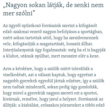
„Nagyon sokan látják, de senki nem
mer szólni”
Az ügyről nyilatkozó forrásaink szerint a kifogásolt
edző-szakmai vezető nagyon befolyásos a sportágban,
ezért sokan tartottak attól, hogy ha szembemennek
vele, kifogásolják a magatartását, bosszút állhat.
Interjúalanyaink úgy fogalmaztak: még ha el is hagyják
a klubot, utánuk nyúlhat, mert messzire elér a keze.
Arra a kérdésre, hogy a szülők miért tolerálták a
viselkedését, azt a választ kaptuk, hogy egyrészt a
nagyobb gyerekek egyedül jártak edzésre, így a szülők
nem tudtak mindenről, sokan pedig úgy gondolták,
hogy mivel a gyerekük nagyon szereti ezt a sportot,
kivárnak, remélve, hogy javul a helyzet. Forrásaink az
állítják: a kiabálást, erőszakos jeleneteket a többi edző