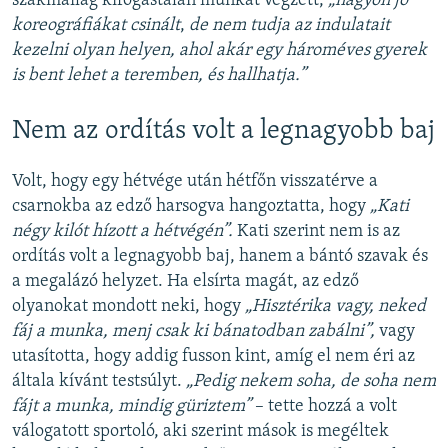
szakmailag kifogástalan munkát végzett,
„nagyon jó
koreográfiákat csinált
,
de nem tudja az indulatait
kezelni olyan helyen, ahol akár egy hároméves gyerek
is bent lehet a teremben, és hallhatja.”
Nem az ordítás volt a legnagyobb baj
Volt, hogy egy hétvége után hétfőn visszatérve a
csarnokba az edző harsogva hangoztatta, hogy
„Kat
i
négy kilót hízott a hétvégén”.
Kati szerint nem is az
ordítás volt a legnagyobb baj, hanem a bántó szavak és
a megalázó helyzet. Ha elsírta magát, az edző
olyanokat mondott neki, hogy
„Hisztérika vagy, neked
fáj a munka, menj csak ki bánatodban zabálni”,
vagy
utasította, hogy addig fusson kint, amíg el nem éri az
általa kívánt testsúlyt.
„Pedig nekem soha, de soha nem
fájt a munka, mindig güriztem”
– tette hozzá a volt
válogatott sportoló, aki szerint mások is megéltek