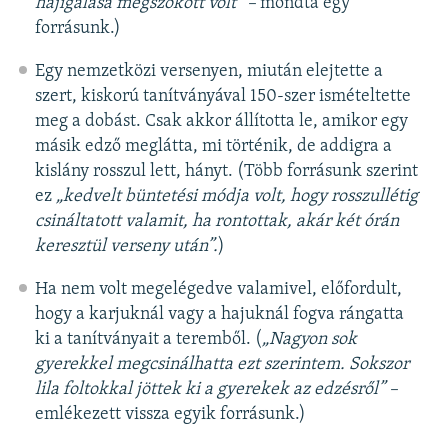
hajigálása megszokott volt” –
mondta egy
forrásunk.)
Egy nemzetközi versenyen, miután elejtette a
szert, kiskorú tanítványával 150-szer ismételtette
meg a dobást. Csak akkor állította le, amikor egy
másik edző meglátta, mi történik, de addigra a
kislány rosszul lett, hányt. (Több forrásunk szerint
ez
„kedvelt büntetési módja volt, hogy rosszullétig
csináltatott valamit, ha rontottak, akár két órán
keresztül verseny után”.
)
Ha nem volt megelégedve valamivel, előfordult,
hogy a karjuknál vagy a hajuknál fogva rángatta
ki a tanítványait a teremből. (
„Nagyon sok
gyerekkel megcsinálhatta ezt szerintem. Sokszor
lila foltokkal jöttek ki a gyerekek az edzésről” –
emlékezett vissza egyik forrásunk.)