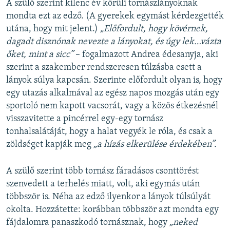
A szülő szerint kilenc év körüli tornászlányoknak
mondta ezt az edző. (A gyerekek egymást kérdezgették
utána, hogy mit jelent.)
„Előfordult, hogy kövérnek,
dagadt disznónak nevezte a lányokat, és úgy lek…vázta
őket, mint a sicc”
– fogalmazott Andrea édesanyja, aki
szerint a szakember rendszeresen túlzásba esett a
lányok súlya kapcsán. Szerinte előfordult olyan is, hogy
egy utazás alkalmával az egész napos mozgás után egy
sportoló nem kapott vacsorát, vagy a közös étkezésnél
visszavitette a pincérrel egy-egy tornász
tonhalsalátáját, hogy a halat vegyék le róla, és csak a
zöldséget kapják meg
„a hízás elkerülése érdekében”.
A szülő szerint több tornász fáradásos csonttörést
szenvedett a terhelés miatt, volt, aki egymás után
többször is. Néha az edző ilyenkor a lányok túlsúlyát
okolta. Hozzátette: korábban többször azt mondta egy
fájdalomra panaszkodó tornásznak, hogy
„neked