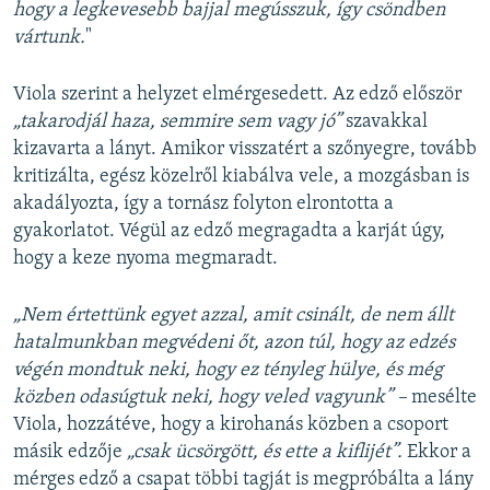
hogy a legkevesebb bajjal megússzuk, így csöndben
vártunk.
"
Viola szerint a helyzet elmérgesedett. Az edző először
„takarodjál haza, semmire sem vagy jó”
szavakkal
kizavarta a lányt. Amikor visszatért a szőnyegre, tovább
kritizálta, egész közelről kiabálva vele, a mozgásban is
akadályozta, így a tornász folyton elrontotta a
gyakorlatot. Végül az edző megragadta a karját úgy,
hogy a keze nyoma megmaradt.
„Nem értettünk egyet azzal, amit csinált, de nem állt
hatalmunkban megvédeni őt, azon túl, hogy az edzés
végén mondtuk neki, hogy ez tényleg hülye, és még
közben odasúgtuk neki, hogy veled vagyunk” –
mesélte
Viola, hozzátéve, hogy a kirohanás közben a csoport
másik edzője
„csak ücsörgött, és ette a kiflijét”.
Ekkor a
mérges edző a csapat többi tagját is megpróbálta a lány