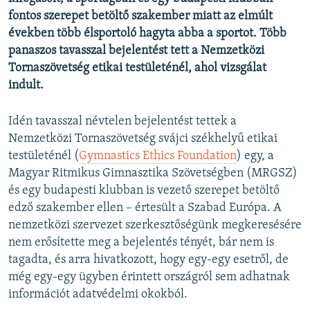
fontos szerepet betöltő szakember miatt az elmúlt
években több élsportoló hagyta abba a sportot. Több
panaszos tavasszal bejelentést tett a Nemzetközi
Tornaszövetség etikai testületénél, ahol vizsgálat
indult.
Idén tavasszal névtelen bejelentést tettek a
Nemzetközi Tornaszövetség svájci székhelyű etikai
testületénél (
Gymnastics Ethics Foundation
) egy, a
Magyar Ritmikus Gimnasztika Szövetségben (MRGSZ)
és egy budapesti klubban is vezető szerepet betöltő
edző szakember ellen – értesült a Szabad Európa. A
nemzetközi szervezet szerkesztőségünk megkeresésére
nem erősítette meg a bejelentés tényét, bár nem is
tagadta, és arra hivatkozott, hogy egy-egy esetről, de
még egy-egy ügyben érintett országról sem adhatnak
információt adatvédelmi okokból.