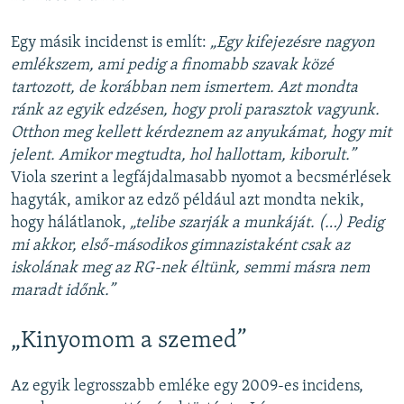
Egy másik incidenst is említ:
„Egy kifejezésre nagyon
emlékszem, ami pedig a finomabb szavak közé
tartozott, de korábban nem ismertem. Azt mondta
ránk az egyik edzésen, hogy proli parasztok vagyunk.
Otthon meg kellett kérdeznem az anyukámat, hogy mit
jelent. Amikor megtudta, hol hallottam, kiborult.”
Viola szerint a legfájdalmasabb nyomot a becsmérlések
hagyták, amikor az edző például azt mondta nekik,
hogy hálátlanok,
„telibe szarják a munkáját. (…) Pedig
mi akkor, első-másodikos gimnazistaként csak az
iskolának meg az RG-nek éltünk, semmi másra nem
maradt időnk.”
„Kinyomom a szemed”
Az egyik legrosszabb emléke egy 2009-es incidens,