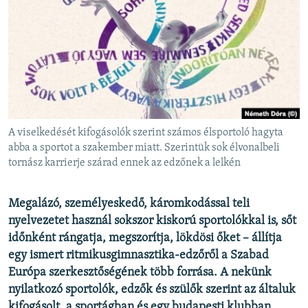
EURÓPAI UNIÓ
VILÁG
KLÍMAVÁLTOZÁS
A MÚLT TANULSÁGAI
KÖVESSEN MINKET!
A viselkedését kifogásolók szerint számos élsportoló hagyta
abba a sportot a szakember miatt. Szerintük sok élvonalbeli
tornász karrierje szárad ennek az edzőnek a lelkén
Valamennyi RFE/RL weboldal
Megalázó, személyeskedő, káromkodással teli
nyelvezetet használ sokszor kiskorú sportolókkal is, sőt
időnként rángatja, megszorítja, lökdösi őket – állítja
egy ismert ritmikusgimnasztika-edzőről a Szabad
Európa szerkesztőségének több forrása. A nekünk
nyilatkozó sportolók, edzők és szülők szerint az általuk
kifogásolt, a sportágban és egy budapesti klubban