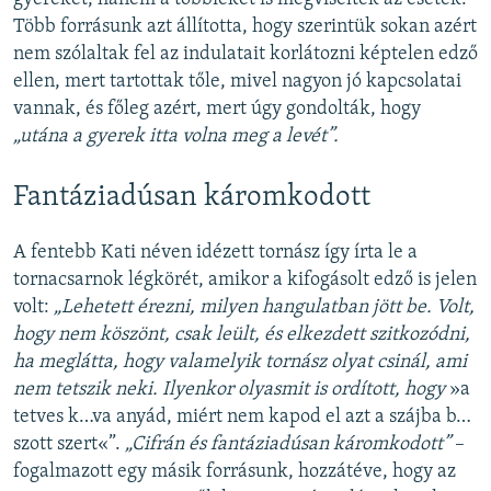
Több forrásunk azt állította, hogy szerintük sokan azért
nem szólaltak fel az indulatait korlátozni képtelen edző
ellen, mert tartottak tőle, mivel nagyon jó kapcsolatai
vannak, és főleg azért, mert úgy gondolták, hogy
„utána a gyerek itta volna meg a levét”.
Fantáziadúsan káromkodott
A fentebb Kati néven idézett tornász így írta le a
tornacsarnok légkörét, amikor a kifogásolt edző is jelen
volt:
„Lehetett érezni, milyen hangulatban jött be. Volt,
hogy nem köszönt, csak leült, és elkezdett szitkozódni,
ha meglátta, hogy valamelyik tornász olyat csinál, ami
nem tetszik neki. Ilyenkor olyasmit is ordított, hogy
»a
tetves k…va anyád, miért nem kapod el azt a szájba b…
szott szert«”.
„Cifrán és fantáziadúsan káromkodott”
–
fogalmazott egy másik forrásunk, hozzátéve, hogy az