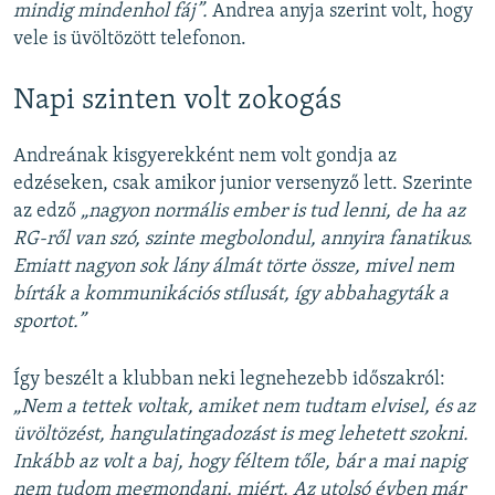
mindig mindenhol fáj”.
Andrea anyja szerint volt, hogy
vele is üvöltözött telefonon.
Napi szinten volt zokogás
Andreának kisgyerekként nem volt gondja az
edzéseken, csak amikor junior versenyző lett. Szerinte
az edző
„nagyon normális ember is tud lenni, de ha az
RG-ről van szó, szinte megbolondul, annyira fanatikus.
Emiatt nagyon sok lány álmát törte össze, mivel nem
bírták a kommunikációs stílusát, így abbahagyták a
sportot.”
Így beszélt a klubban neki legnehezebb időszakról:
„Nem a tettek voltak, amiket nem tudtam elvisel, és az
üvöltözést, hangulatingadozást is meg lehetett szokni.
Inkább az volt a baj, hogy féltem tőle, bár a mai napig
nem tudom megmondani, miért. Az utolsó évben már