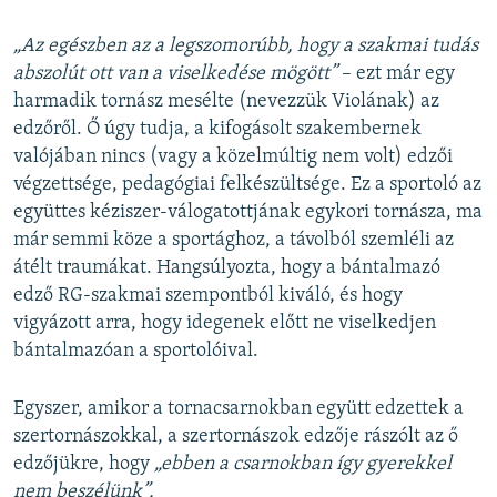
„Az egészben az a legszomorúbb, hogy a szakmai tudás
abszolút ott van a viselkedése mögött”
– ezt már egy
harmadik tornász mesélte (nevezzük Violának) az
edzőről. Ő úgy tudja, a kifogásolt szakembernek
valójában nincs (vagy a közelmúltig nem volt) edzői
végzettsége, pedagógiai felkészültsége. Ez a sportoló az
együttes kéziszer-válogatottjának egykori tornásza, ma
már semmi köze a sportághoz, a távolból szemléli az
átélt traumákat. Hangsúlyozta, hogy a bántalmazó
edző RG-szakmai szempontból kiváló, és hogy
vigyázott arra, hogy idegenek előtt ne viselkedjen
bántalmazóan a sportolóival.
Egyszer, amikor a tornacsarnokban együtt edzettek a
szertornászokkal, a szertornászok edzője rászólt az ő
edzőjükre, hogy
„ebben a csarnokban így gyerekkel
nem beszélünk”.