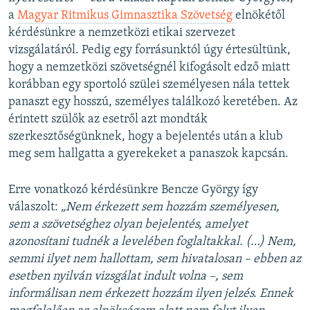
a
Magyar Ritmikus Gimnasztika Szövetség
elnökétől
kérdésünkre a nemzetközi etikai szervezet
vizsgálatáról. Pedig egy forrásunktól úgy értesültünk,
hogy a nemzetközi szövetségnél kifogásolt edző miatt
korábban egy sportoló szülei személyesen nála tettek
panaszt egy hosszú, személyes találkozó keretében. Az
érintett szülők az esetről azt mondták
szerkesztőségünknek, hogy a bejelentés után a klub
meg sem hallgatta a gyerekeket a panaszok kapcsán.
Erre vonatkozó kérdésünkre Bencze György így
válaszolt:
„Nem érkezett sem hozzám személyesen,
sem a szövetséghez olyan bejelentés, amelyet
azonosítani tudnék a levelében foglaltakkal. (…) Nem,
semmi ilyet nem hallottam, sem hivatalosan – ebben az
esetben nyilván vizsgálat indult volna –, sem
informálisan nem érkezett hozzám ilyen jelzés. Ennek