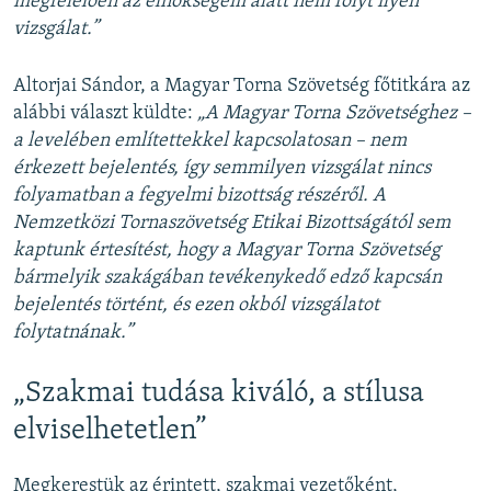
megfelelően az elnökségem alatt nem folyt ilyen
vizsgálat.”
Altorjai Sándor, a Magyar Torna Szövetség főtitkára az
alábbi választ küldte:
„A Magyar Torna Szövetséghez –
a levelében említettekkel kapcsolatosan – nem
érkezett bejelentés, így semmilyen vizsgálat nincs
folyamatban a fegyelmi bizottság részéről. A
Nemzetközi Tornaszövetség Etikai Bizottságától sem
kaptunk értesítést, hogy a Magyar Torna Szövetség
bármelyik szakágában tevékenykedő edző kapcsán
bejelentés történt, és ezen okból vizsgálatot
folytatnának.”
„Szakmai tudása kiváló, a stílusa
elviselhetetlen”
Megkerestük az érintett, szakmai vezetőként,