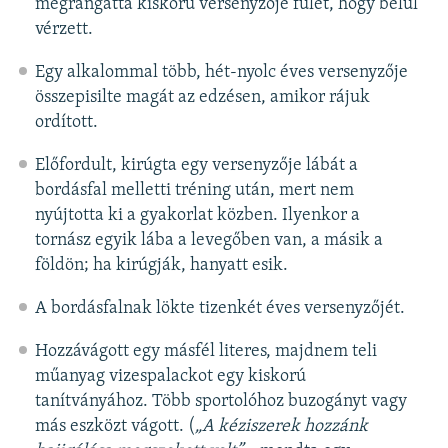
megrángatta kiskorú versenyzője fülét, hogy belül
vérzett.
Egy alkalommal több, hét-nyolc éves versenyzője
összepisilte magát az edzésen, amikor rájuk
ordított.
Előfordult, kirúgta egy versenyzője lábát a
bordásfal melletti tréning után, mert nem
nyújtotta ki a gyakorlat közben. Ilyenkor a
tornász egyik lába a levegőben van, a másik a
földön; ha kirúgják, hanyatt esik.
A bordásfalnak lökte tizenkét éves versenyzőjét.
Hozzávágott egy másfél literes, majdnem teli
műanyag vizespalackot egy kiskorú
tanítványához. Több sportolóhoz buzogányt vagy
más eszközt vágott. (
„A kéziszerek hozzánk