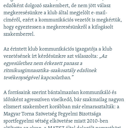
edzőként dolgozó szakembert, de nem jött válasz
megkeresésünkre a klub által megjelölt e-mail-
címéről, ezért a kommunikációs vezetőt is megkértük,
hogy egyeztessen a megkeresésünkről a kifogásolt
szakemberrel.
Az érintett klub kommunikációs igazgatója a klub
vezetésének írt kérdésünkre azt válaszolta:
„Az
egyesülethez nem érkezett panasz a
ritmikusgimnasztika-szakosztály edzőinek
tevékenységével kapcsolatban.”
A forrásaink szerint bántalmazóan kommunikáló és
időnként agresszíven viselkedő, bár szakmailag nagyon
elismert szakembert korábban már elmarasztalták: a
Magyar Torna Szövetség Fegyelmi Bizottsága
sportfegyelmi vétség elkövetése miatt 2010-ben