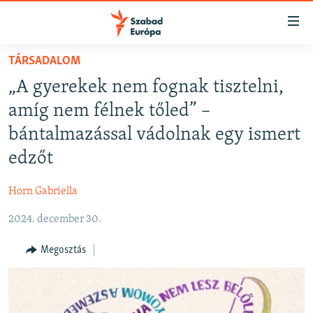
Akadálymentes
mód
Ugrás
TÁRSADALOM
a
NAPIRENDEN
„A gyerekek nem fognak tisztelni,
fő
AKTUÁLIS
oldalra
amíg nem félnek tőled” –
PODCASTOK
Ugrás
bántalmazással vádolnak egy ismert
a
VIDEÓK
edzőt
tartalomjegyzékre
ELEMZŐ
Ugrás
Horn Gabriella
a
NER15
keresésre
2024. december 30.
SZABADON
TÁRSADALOM
Megosztás
DEMOKRÁCIA
A PÉNZ NYOMÁBAN