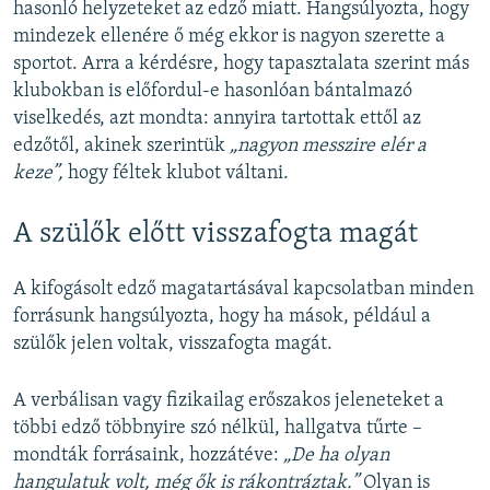
hasonló helyzeteket az edző miatt. Hangsúlyozta, hogy
mindezek ellenére ő még ekkor is nagyon szerette a
sportot. Arra a kérdésre, hogy tapasztalata szerint más
klubokban is előfordul-e hasonlóan bántalmazó
viselkedés, azt mondta: annyira tartottak ettől az
edzőtől, akinek szerintük
„nagyon messzire elér a
keze”,
hogy féltek klubot váltani.
A szülők előtt visszafogta magát
A kifogásolt edző magatartásával kapcsolatban minden
forrásunk hangsúlyozta, hogy ha mások, például a
szülők jelen voltak, visszafogta magát.
A verbálisan vagy fizikailag erőszakos jeleneteket a
többi edző többnyire szó nélkül, hallgatva tűrte –
mondták forrásaink, hozzátéve:
„De ha olyan
hangulatuk volt, még ők is rákontráztak.”
Olyan is