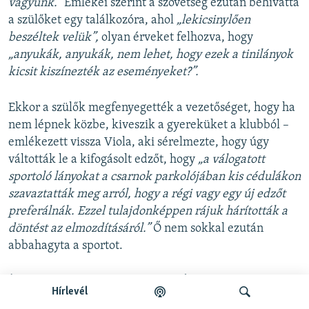
vagyunk.”
Emlékei szerint a szövetség ezután behívatta
a szülőket egy találkozóra, ahol
„lekicsinylően
beszéltek velük”,
olyan érveket felhozva, hogy
„anyukák, anyukák, nem lehet, hogy ezek a tinilányok
kicsit kiszínezték az eseményeket?”.
Ekkor a szülők megfenyegették a vezetőséget, hogy ha
nem lépnek közbe, kiveszik a gyereküket a klubból –
emlékezett vissza Viola, aki sérelmezte, hogy úgy
váltották le a kifogásolt edzőt, hogy
„a válogatott
sportoló lányokat a csarnok parkolójában kis cédulákon
szavaztatták meg arról, hogy a régi vagy egy új edzőt
preferálnák. Ezzel tulajdonképpen rájuk hárították a
döntést az elmozdításáról.”
Ő nem sokkal ezután
abbahagyta a sportot.
Így összegezte a tapasztalatait:
„Én főleg a közösség
Hírlevél
miatt voltam benne. Azt figyeltem meg, hogy sokszor