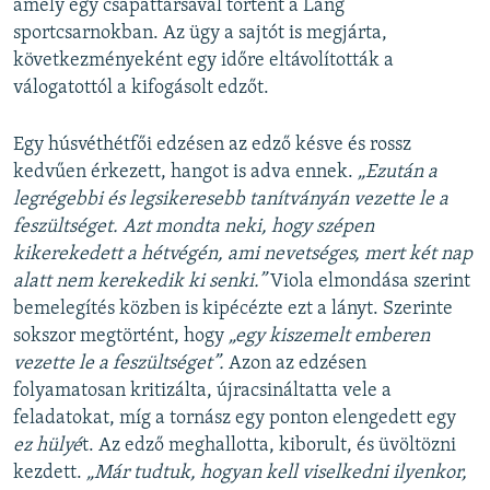
amely egy csapattársával történt a Láng
sportcsarnokban. Az ügy a sajtót is megjárta,
következményeként egy időre eltávolították a
válogatottól a kifogásolt edzőt.
Egy húsvéthétfői edzésen az edző késve és rossz
kedvűen érkezett, hangot is adva ennek.
„Ezután a
legrégebbi és legsikeresebb tanítványán vezette le a
feszültséget. Azt mondta neki, hogy szépen
kikerekedett a hétvégén, ami nevetséges, mert két nap
alatt nem kerekedik ki senki.”
Viola elmondása szerint
bemelegítés közben is kipécézte ezt a lányt. Szerinte
sokszor megtörtént, hogy
„egy kiszemelt emberen
vezette le a feszültséget”.
Azon az edzésen
folyamatosan kritizálta, újracsináltatta vele a
feladatokat, míg a tornász egy ponton elengedett egy
ez hülyé
t. Az edző meghallotta, kiborult, és üvöltözni
kezdett.
„Már tudtuk, hogyan kell viselkedni ilyenkor,