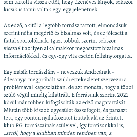
sem tartotta vissza ettől, hogy tizenéves lányok, sokszor
kicsik is tanúi voltak egy-egy jelenetnek.
Az edző, akitől a legtöbb tornász tartott, elmondásuk
szerint néha megértő és bizalmas volt, és ez jólesett a
fiatal sportolóknak. Igaz, többük szerint sokszor
visszaélt az ilyen alkalmakkor megosztott bizalmas
információkkal, és egy-egy vita esetén felhánytorgatta.
Egy másik tornászlány – nevezzük Andreának –
édesanyja megpróbált szülői értekezletet szervezni a
problémával kapcsolatban, de azt mondta, hogy a többi
szülő végül mindig kihátrált. E forrásunk szerint 2021
körül már többen kifogásolták az edző magatartását.
Miután több kisebb egyesület összefogott, és panaszt
tett, egy ponton nyilatkozatot írattak alá az érintett
klub RG-tornászainak szüleivel, így forrásunkkal is,
„arról, hogy a klubban minden rendben van, a