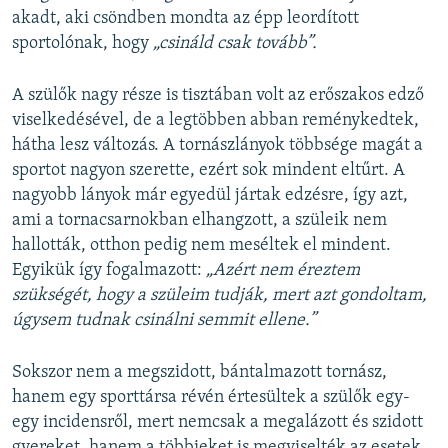
akadt, aki csöndben mondta az épp leordított
sportolónak, hogy
„csináld csak tovább”.
A szülők nagy része is tisztában volt az erőszakos edző
viselkedésével, de a legtöbben abban reménykedtek,
hátha lesz változás. A tornászlányok többsége magát a
sportot nagyon szerette, ezért sok mindent eltűrt. A
nagyobb lányok már egyedül jártak edzésre, így azt,
ami a tornacsarnokban elhangzott, a szüleik nem
hallották, otthon pedig nem meséltek el mindent.
Egyikük így fogalmazott:
„Azért nem éreztem
szükségét, hogy a szüleim tudják, mert azt gondoltam,
úgysem tudnak csinálni semmit ellene.”
Sokszor nem a megszidott, bántalmazott tornász,
hanem egy sporttársa révén értesültek a szülők egy-
egy incidensről, mert nemcsak a megalázott és szidott
gyereket, hanem a többieket is megviselték az esetek.