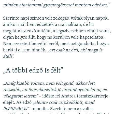
minden alkalommal gyomorgörccsel mentem edzésre.”
Szerinte napi szinten volt zokogás, voltak olyan napok,
amikor már bent edzettek a csarnokban, de ha
meglátta az edző autóját, a legszívesebben elbújt volna,
olyan helyre állt, hogy ne kerüljön vele kapcsolatba.
Nem szeretett beszélni erről, mert azt gondolta, hogy a
barátai el sem hinnék,
„ezt csak az érti, aki maga is
átéli”.
„A többi edző is félt”
„Amíg kisebb voltam, nem volt gond, akkor lett
rosszabb, amikor elkezdtek jó eredményeim lenni, és
válogatott lettem”
– idézte fel Andrea tornászkarrierje
elejét. Az edző
„eleinte csak csipkelődött, majd
üvöltözött is”
– mondta. Szerinte nem az volt a