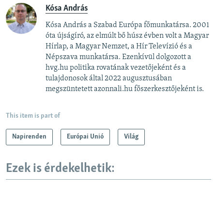
Kósa András
Kósa András a Szabad Európa főmunkatársa. 2001
óta újságíró, az elmúlt bő húsz évben volt a Magyar
Hírlap, a Magyar Nemzet, a Hír Televízió és a
Népszava munkatársa. Ezenkívül dolgozott a
hvg.hu politika rovatának vezetőjeként és a
tulajdonosok által 2022 augusztusában
megszüntetett azonnali.hu főszerkesztőjeként is.
This item is part of
Napirenden
Európai Unió
Világ
Ezek is érdekelhetik: