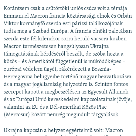
Korántsem csak a csütörtöki uniós csúcs volt a témája
Emmanuel Macron francia köztársasági elnök és Orbán
Viktor kormányfő szerda esti párizsi találkozójának –
tudta meg a Szabad Európa. A francia elnöki palotában
szerda este fél kilenckor sorra kerülő vacsora közben
Macron természetesen hangsúlyosan Ukrajna
támogatásának kérdéséről beszélt, de szóba hozta a
közös – és Amerikától függetlenül is működőképes –
európai védelem ügyét, rákérdezett a Bosznia-
Hercegovina belügyeibe történő magyar beavatkozásra
és a magyar jogállamiság helyzetére is. Szintén fontos
szerepet kapott a megbeszélésen az Egyesült Államok
és az Európai Unió kereskedelmi kapcsolatainak jövője,
valamint az EU és a Dél-amerikai Közös Piac
(Mercosur) között nemrég megindult tárgyalások.
Ukrajna kapcsán a helyzet egyértelmű volt: Macron