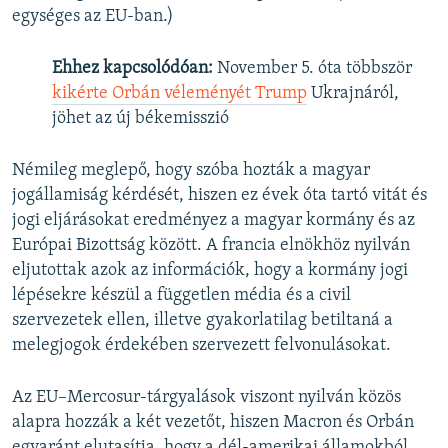
egységes az EU-ban.)
Ehhez kapcsolódóan:
November 5. óta többször
kikérte Orbán véleményét Trump
Ukrajnáról,
jöhet az új békemisszió
Némileg meglepő, hogy szóba hozták a magyar
jogállamiság kérdését, hiszen ez évek óta tartó vitát és
jogi eljárásokat eredményez a magyar kormány és az
Európai Bizottság között. A francia elnökhöz nyilván
eljutottak azok az információk, hogy a kormány jogi
lépésekre készül a független média és a civil
szervezetek ellen, illetve gyakorlatilag betiltaná a
melegjogok érdekében szervezett felvonulásokat.
Az EU–Mercosur-tárgyalások viszont nyilván közös
alapra hozzák a két vezetőt, hiszen Macron és Orbán
egyaránt elutasítja, hogy a dél-amerikai államokból