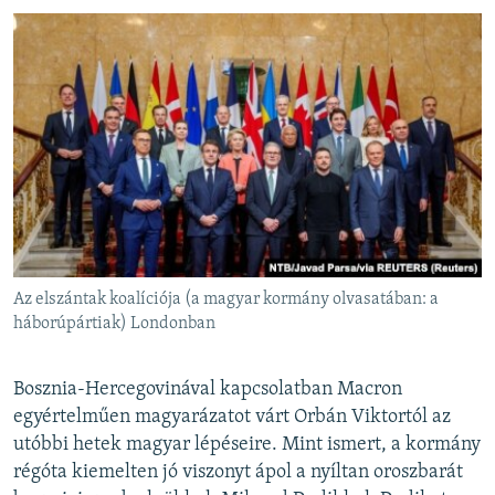
Az elszántak koalíciója (a magyar kormány olvasatában: a
háborúpártiak) Londonban
Bosznia-Hercegovinával kapcsolatban Macron
egyértelműen magyarázatot várt Orbán Viktortól az
utóbbi hetek magyar lépéseire. Mint ismert, a kormány
régóta kiemelten jó viszonyt ápol a nyíltan oroszbarát