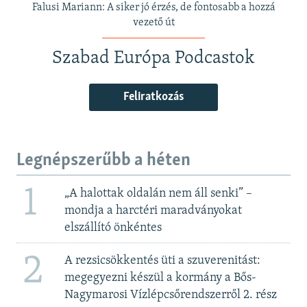
Falusi Mariann: A siker jó érzés, de fontosabb a hozzá
vezető út
Szabad Európa Podcastok
Feliratkozás
Legnépszerűbb a héten
1
„A halottak oldalán nem áll senki” –
mondja a harctéri maradványokat
elszállító önkéntes
2
A rezsicsökkentés üti a szuverenitást:
megegyezni készül a kormány a Bős-
Nagymarosi Vízlépcsőrendszerről 2. rész