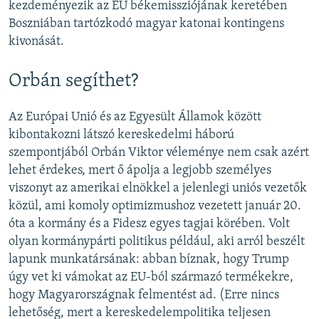
kezdeményezik az EU békemissziójának keretében
Boszniában tartózkodó magyar katonai kontingens
kivonását.
Orbán segíthet?
Az Európai Unió és az Egyesült Államok között
kibontakozni látszó kereskedelmi háború
szempontjából Orbán Viktor véleménye nem csak azért
lehet érdekes, mert ő ápolja a legjobb személyes
viszonyt az amerikai elnökkel a jelenlegi uniós vezetők
közül, ami komoly optimizmushoz vezetett január 20.
óta a kormány és a Fidesz egyes tagjai körében. Volt
olyan kormánypárti politikus például, aki arról beszélt
lapunk munkatársának: abban bíznak, hogy Trump
úgy vet ki vámokat az EU-ból származó termékekre,
hogy Magyarországnak felmentést ad. (Erre nincs
lehetőség, mert a kereskedelempolitika teljesen