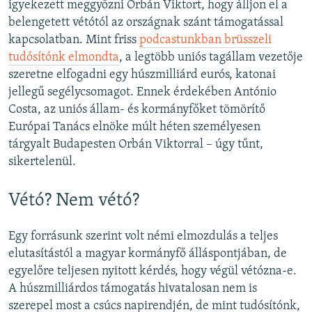
igyekezett meggyőzni Orbán Viktort, hogy álljon el a
belengetett vétótól az országnak szánt támogatással
kapcsolatban. Mint friss
podcastunkban brüsszeli
tudósítónk elmondta
, a legtöbb uniós tagállam vezetője
szeretne elfogadni egy húszmilliárd eurós, katonai
jellegű segélycsomagot. Ennek érdekében António
Costa, az uniós állam- és kormányfőket tömörítő
Európai Tanács elnöke múlt héten személyesen
tárgyalt Budapesten Orbán Viktorral – úgy tűnt,
sikertelenül.
Vétó? Nem vétó?
Egy forrásunk szerint volt némi elmozdulás a teljes
elutasítástól a magyar kormányfő álláspontjában, de
egyelőre teljesen nyitott kérdés, hogy végül vétózna-e.
A húszmilliárdos támogatás hivatalosan nem is
szerepel most a csúcs napirendjén, de mint tudósítónk,