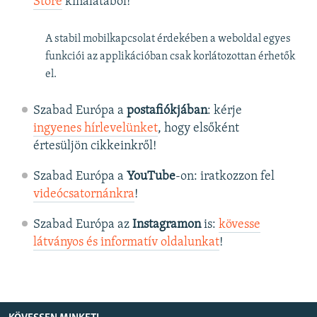
Store
kínálatából!
A stabil mobilkapcsolat érdekében a weboldal egyes
funkciói az applikációban csak korlátozottan érhetők
el.
Szabad Európa a
postafiókjában
: kérje
ingyenes hírlevelünket
, hogy elsőként
értesüljön cikkeinkről!
Szabad Európa a
YouTube
-on: iratkozzon fel
videócsatornánkra
!
Szabad Európa az
Instagramon
is:
kövesse
látványos és informatív oldalunkat
! ​