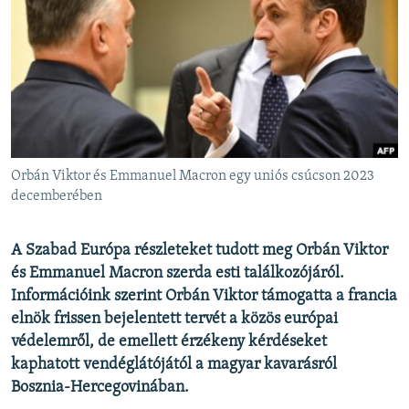
EURÓPAI UNIÓ
VILÁG
KLÍMAVÁLTOZÁS
A MÚLT TANULSÁGAI
KÖVESSEN MINKET!
Orbán Viktor és Emmanuel Macron egy uniós csúcson 2023
decemberében
Valamennyi RFE/RL weboldal
A Szabad Európa részleteket tudott meg Orbán Viktor
és Emmanuel Macron szerda esti találkozójáról.
Információink szerint Orbán Viktor támogatta a francia
elnök frissen bejelentett tervét a közös európai
védelemről, de emellett érzékeny kérdéseket
kaphatott vendéglátójától a magyar kavarásról
Bosznia-Hercegovinában.