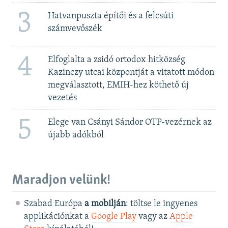
3
Hatvanpuszta építői és a felcsúti
számvevőszék
4
Elfoglalta a zsidó ortodox hitközség
Kazinczy utcai központját a vitatott módon
megválasztott, EMIH-hez köthető új
vezetés
5
Elege van Csányi Sándor OTP-vezérnek az
újabb adókból
Maradjon velünk!
Szabad Európa
a mobilján
: töltse le ingyenes
applikációnkat a
Google Play
vagy az
Apple