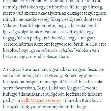
boszniai szerb elnökkel, Milorad Dodikkal. Dodikot
nemrég első fokon egy év börtönre ítélte egy bíróság,
mert a vád szerint akadályozta az országot ténylegesen
irányító nemzetközösség főképviselőjének döntéseit.
Válaszul Dodik bejelentette, hogy a boszniai szerb
igazságszolgáltatás elszakad a szövetségitől, egy
nagygyűlésen pedig arról beszélt, hogy a magyar
Terrorelhárítási Központ fegyveresei őrzik. A TEK erre
közölte, hogy
„gyakorlatozás céljából”
valóban van
hetven magyar rendőr Boszniában.
A magyar kavarás miatt ugyanakkor nagyon feszültté
vált a két ország közötti viszony. Ennek jegyében a
bosnyák hatóságok nem engedték leszállni a boszniai
szerb fővárosban, Banja Lukában Magyar Levente
külügyi államtitkár repülőgépét, legfrissebb hírként
pedig – a
Balk Magazin szerint
– Elmedin Konaković
bosnyák külügyminiszter bejelentette, hogy