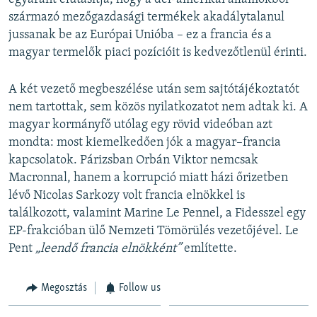
származó mezőgazdasági termékek akadálytalanul
jussanak be az Európai Unióba – ez a francia és a
magyar termelők piaci pozícióit is kedvezőtlenül érinti.
A két vezető megbeszélése után sem sajtótájékoztatót
nem tartottak, sem közös nyilatkozatot nem adtak ki. A
magyar kormányfő utólag egy rövid videóban azt
mondta: most kiemelkedően jók a magyar–francia
kapcsolatok. Párizsban Orbán Viktor nemcsak
Macronnal, hanem a korrupció miatt házi őrizetben
lévő Nicolas Sarkozy volt francia elnökkel is
találkozott, valamint Marine Le Pennel, a Fidesszel egy
EP-frakcióban ülő Nemzeti Tömörülés vezetőjével. Le
Pent
„leendő francia elnökként”
említette.
Megosztás
Follow us