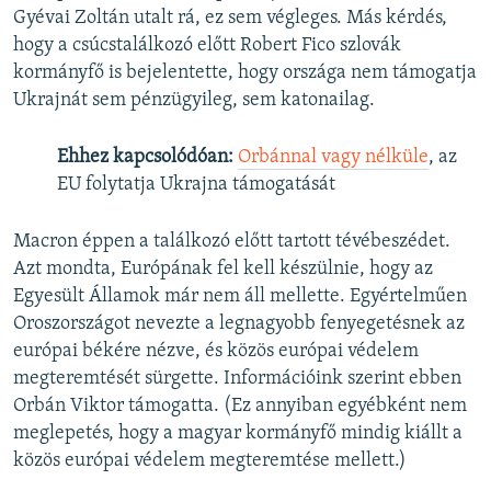
Gyévai Zoltán utalt rá, ez sem végleges. Más kérdés,
hogy a csúcstalálkozó előtt Robert Fico szlovák
kormányfő is bejelentette, hogy országa nem támogatja
Ukrajnát sem pénzügyileg, sem katonailag.
Ehhez kapcsolódóan:
Orbánnal vagy nélküle
, az
EU folytatja Ukrajna támogatását
Macron éppen a találkozó előtt tartott tévébeszédet.
Azt mondta, Európának fel kell készülnie, hogy az
Egyesült Államok már nem áll mellette. Egyértelműen
Oroszországot nevezte a legnagyobb fenyegetésnek az
európai békére nézve, és közös európai védelem
megteremtését sürgette. Információink szerint ebben
Orbán Viktor támogatta. (Ez annyiban egyébként nem
meglepetés, hogy a magyar kormányfő mindig kiállt a
közös európai védelem megteremtése mellett.)