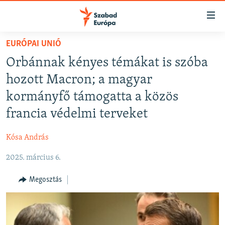
Akadálymentes
mód
Ugrás
EURÓPAI UNIÓ
a
NAPIRENDEN
Orbánnak kényes témákat is szóba
fő
AKTUÁLIS
oldalra
hozott Macron; a magyar
FELIRATKOZÁS
PODCASTOK
Ugrás
kormányfő támogatta a közös
a
VIDEÓK
francia védelmi terveket
tartalomjegyzékre
Spotify
ELEMZŐ
Ugrás
Kósa András
a
NER15
Feliratkozás
keresésre
2025. március 6.
SZABADON
TÁRSADALOM
Megosztás
DEMOKRÁCIA
A PÉNZ NYOMÁBAN