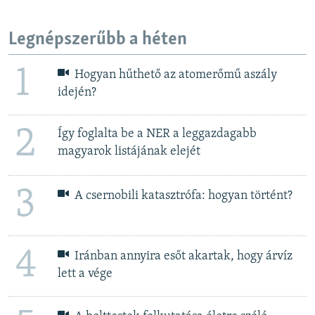
EURÓPAI UNIÓ
Legnépszerűbb a héten
VILÁG
KLÍMAVÁLTOZÁS
1
Hogyan hűthető az atomerőmű aszály
A MÚLT TANULSÁGAI
idején?
KÖVESSEN MINKET!
2
Így foglalta be a NER a leggazdagabb
magyarok listájának elejét
3
Valamennyi RFE/RL weboldal
A csernobili katasztrófa: hogyan történt?
4
Iránban annyira esőt akartak, hogy árvíz
lett a vége