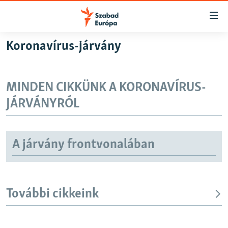
Akadálymentes
mód
Ugrás
Koronavírus-járvány
a
NAPIRENDEN
fő
AKTUÁLIS
oldalra
MINDEN CIKKÜNK A KORONAVÍRUS-
PODCASTOK
Ugrás
JÁRVÁNYRÓL
a
VIDEÓK
tartalomjegyzékre
ELEMZŐ
Ugrás
a
A járvány frontvonalában
NER15
keresésre
SZABADON
TÁRSADALOM
További cikkeink
DEMOKRÁCIA
A PÉNZ NYOMÁBAN