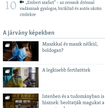
10
„Emberi szafari” – az oroszok drónnal
vadásznak gyalogos, bicikliző és autós ukrán
civilekre
A járvány képekben
Maszkkal és maszk nélkül,
boldogan?
A legkisebb fertőzöttek
Istenben és a tudományban is
hisznek: beoltatják magukat a