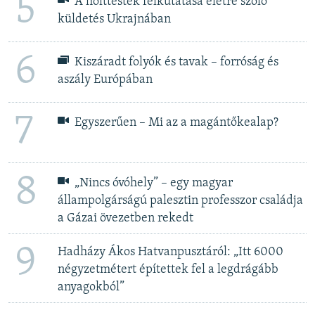
5
A holttestek felkutatása életre szóló
küldetés Ukrajnában
6
Kiszáradt folyók és tavak – forróság és
aszály Európában
7
Egyszerűen – Mi az a magántőkealap?
8
„Nincs óvóhely” – egy magyar
állampolgárságú palesztin professzor családja
a Gázai övezetben rekedt
9
Hadházy Ákos Hatvanpusztáról: „Itt 6000
négyzetmétert építettek fel a legdrágább
anyagokból”