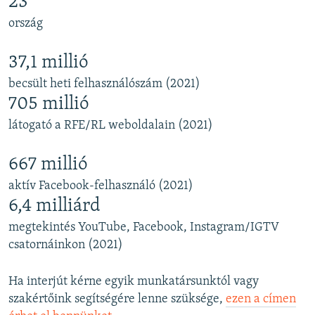
23
ország
37,1 millió
becsült heti felhasználószám (2021)
705 millió
látogató a RFE/RL weboldalain (2021)
667 millió
aktív Facebook-felhasználó (2021)
6,4 milliárd
megtekintés YouTube, Facebook, Instagram/IGTV
csatornáinkon (2021)
Ha interjút kérne egyik munkatársunktól vagy
szakértőink segítségére lenne szüksége,
ezen a címen