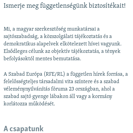
Ismerje meg függetlenségünk biztosítékait!
EURÓPAI UNIÓ
VILÁG
KLÍMAVÁLTOZÁS
Mi, a magyar szerkesztőség munkatársai a
sajtószabadság, a közszolgálati tájékoztatás és a
A MÚLT TANULSÁGAI
demokratikus alapelvek elkötelezett hívei vagyunk.
Elsődleges célunk az objektív tájékoztatás, a tények
KÖVESSEN MINKET!
befolyásoktól mentes bemutatása.
A Szabad Európa (RFE/RL) a független hírek forrása, a
Valamennyi RFE/RL weboldal
felelősségteljes társadalmi vita színtere és a szabad
véleménynyilvánítás fóruma 23 országban, ahol a
szabad sajtó gyenge lábakon áll vagy a kormány
korlátozza működését.
A csapatunk