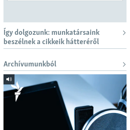
Így dolgozunk: munkatársaink
beszélnek a cikkeik hátteréről
Archívumunkból