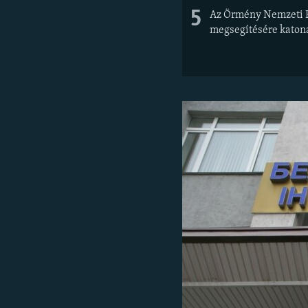
5
Az Örmény Nemzeti Fi
megsegítésére katona