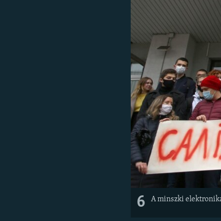
6
A minszki elektronik