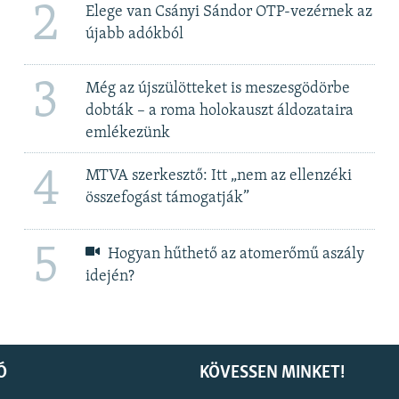
2
Elege van Csányi Sándor OTP-vezérnek az
újabb adókból
3
Még az újszülötteket is meszesgödörbe
dobták – a roma holokauszt áldozataira
emlékezünk
4
MTVA szerkesztő: Itt „nem az ellenzéki
összefogást támogatják”
5
Hogyan hűthető az atomerőmű aszály
idején?
Ó
KÖVESSEN MINKET!