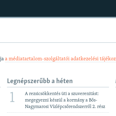
lja
a médiatartalom-szolgáltatói adatkezelési tájéko
Legnépszerűbb a héten
1
A rezsicsökkentés üti a szuverenitást:
megegyezni készül a kormány a Bős-
Nagymarosi Vízlépcsőrendszerről 2. rész