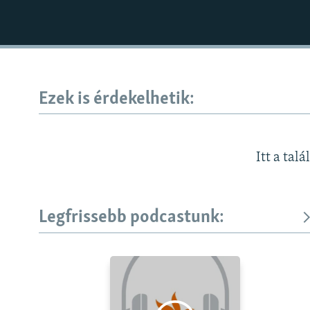
Ezek is érdekelhetik:
Itt a talá
Legfrissebb podcastunk: