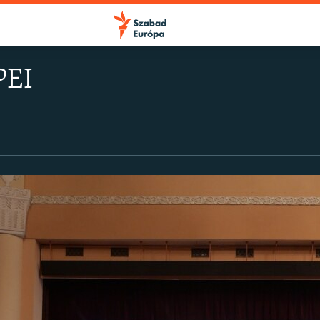
PEI
FELIRATKOZÁS
Apple Podcasts
Spotify
Feliratkozás