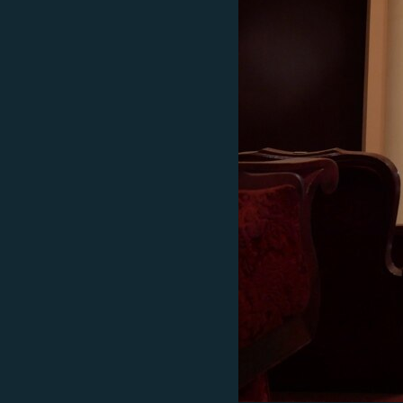
EURÓPAI UNIÓ
VILÁG
KLÍMAVÁLTOZÁS
A MÚLT TANULSÁGAI