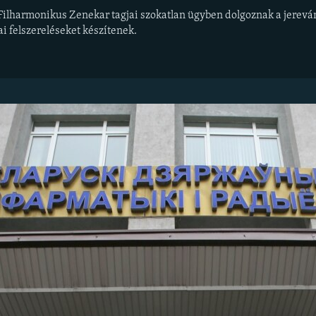
lharmonikus Zenekar tagjai szokatlan ügyben dolgoznak a jereván
i felszereléseket készítenek.