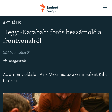
Akadálymentes
mód
Ugrás
AKTUÁLIS
a
NAPIRENDEN
Hegyi-Karabah: fotós beszámoló a
fő
AKTUÁLIS
oldalra
frontvonalról
FELIRATKOZÁS
PODCASTOK
Ugrás
a
2020. október 21.
VIDEÓK
tartalomjegyzékre
Spotify
Megosztás
ELEMZŐ
Ugrás
a
NER15
Az örmény oldalon Aris Messinis, az azerin Bulent Kilic
Feliratkozás
keresésre
SZABADON
fotózott.
TÁRSADALOM
DEMOKRÁCIA
A PÉNZ NYOMÁBAN