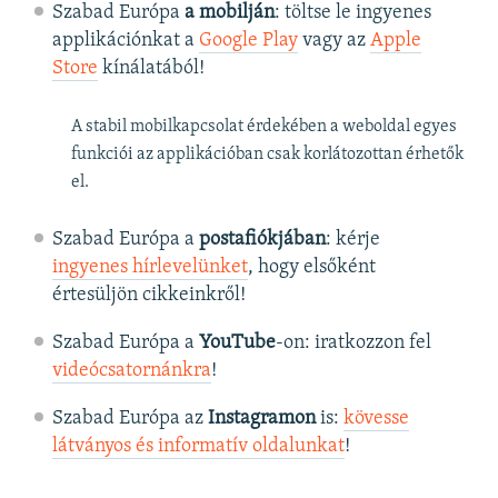
Szabad Európa
a mobilján
: töltse le ingyenes
applikációnkat a
Google Play
vagy az
Apple
Store
kínálatából!
A stabil mobilkapcsolat érdekében a weboldal egyes
funkciói az applikációban csak korlátozottan érhetők
el.
Szabad Európa a
postafiókjában
: kérje
ingyenes hírlevelünket
, hogy elsőként
értesüljön cikkeinkről!
Szabad Európa a
YouTube
-on: iratkozzon fel
videócsatornánkra
!
Szabad Európa az
Instagramon
is:
kövesse
látványos és informatív oldalunkat
! ​