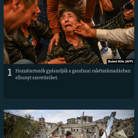
EURÓPAI UNIÓ
VILÁG
KLÍMAVÁLTOZÁS
A MÚLT TANULSÁGAI
KÖVESSEN MINKET!
1
Hozzátartozók gyászolják a gandzsai rakétatámadásban
elhunyt szeretteiket.
Valamennyi RFE/RL weboldal