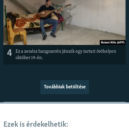
4
Ez a zenész hangszerén játszik egy tartari óvóhelyen
október 19-én.
Továbbiak betöltése
Ezek is érdekelhetik: