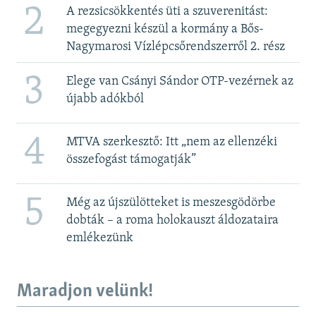
2
A rezsicsökkentés üti a szuverenitást:
megegyezni készül a kormány a Bős-
Nagymarosi Vízlépcsőrendszerről 2. rész
3
Elege van Csányi Sándor OTP-vezérnek az
újabb adókból
4
MTVA szerkesztő: Itt „nem az ellenzéki
összefogást támogatják”
5
Még az újszülötteket is meszesgödörbe
dobták – a roma holokauszt áldozataira
emlékezünk
Maradjon velünk!