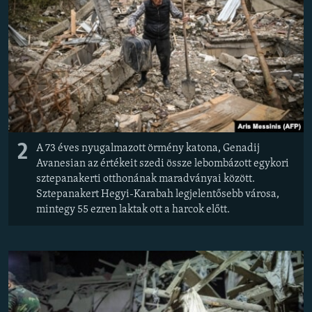
2
A 73 éves nyugalmazott örmény katona, Genadij
Avanesian az értékeit szedi össze lebombázott egykori
sztepanakerti otthonának maradványai között.
Sztepanakert Hegyi-Karabah legjelentősebb városa,
mintegy 55 ezren laktak ott a harcok előtt.