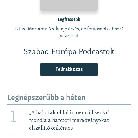
Legfrissebb
Falusi Mariann: A siker jó érzés, de fontosabb a hozzá
vezető út
Szabad Európa Podcastok
Feliratkozás
Legnépszerűbb a héten
1
„A halottak oldalán nem áll senki” –
mondja a harctéri maradványokat
elszállító önkéntes