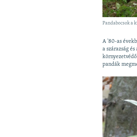
Pandabocsok a k
A '80-as évek
a szárazság és
környezetvédők
pandák megme