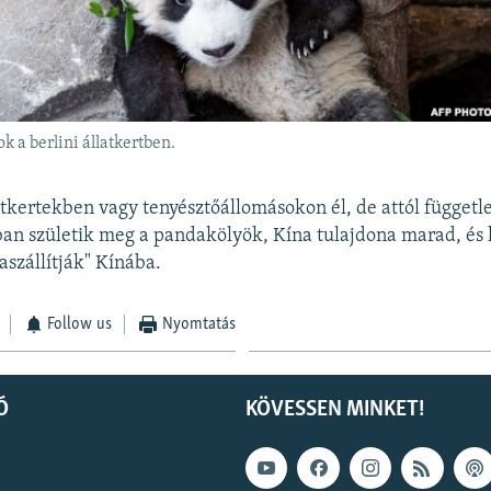
 a berlini állatkertben.
tkertekben vagy tenyésztőállomásokon él, de attól függetl
an születik meg a pandakölyök, Kína tulajdona marad, és h
aszállítják" Kínába.
Follow us
Nyomtatás
Ó
KÖVESSEN MINKET!