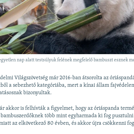
gyetlen nap alatt testsúlyuk felének megfelelő bambuszt esznek m
elmi Világszövetség már 2016-ban átsorolta az óriáspand
tből a sebezhető kategóriába, mert a kínai állam fajvédelem
atásosnak bizonyultak.
ár akkor is felhívták a figyelmet, hogy az óriáspanda term
a bambuszerdőknek több mint egyharmada ki fog pusztulni
miatt az elkövetkező 80 évben, és akkor újra csökkenni fo