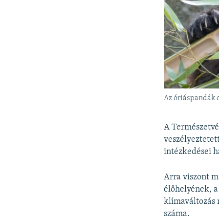
Az óriáspandák e
A Természetvéd
veszélyeztetet
intézkedései h
Arra viszont m
élőhelyének, 
klímaváltozás 
száma.