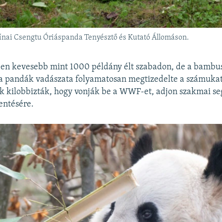
ínai Csengtu Óriáspanda Tenyésztő és Kutató Állomáson.
ben kevesebb mint 1000 példány élt szabadon, de a bambus
 a pandák vadászata folyamatosan megtizedelte a számukat.
 kilobbizták, hogy vonják be a WWF-et, adjon szakmai seg
ntésére.