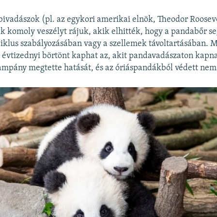
vadászok (pl. az egykori amerikai elnök, Theodor Roosevel
ek komoly veszélyt rájuk, akik elhitték, hogy a pandabőr se
iklus szabályozásában vagy a szellemek távoltartásában. 
 évtizednyi börtönt kaphat az, akit pandavadászaton kapna
kampány megtette hatását, és az óriáspandákból védett nemze