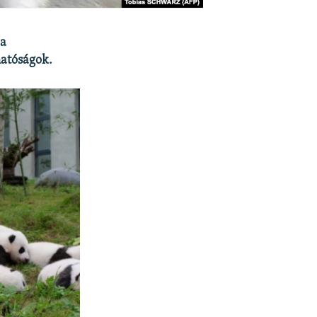
 a
hatóságok.