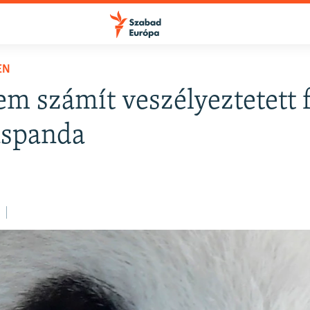
EN
m számít veszélyeztetett 
áspanda