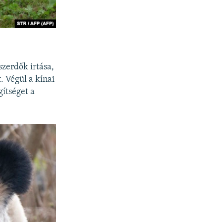
zerdők irtása,
 Végül a kínai
ítséget a