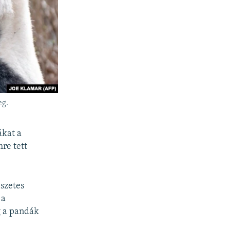
eg.
ákat a
re tett
észetes
 a
g a pandák