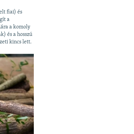
t fiai) és
gít a
Mára a komoly
k) és a hosszú
ti kincs lett.