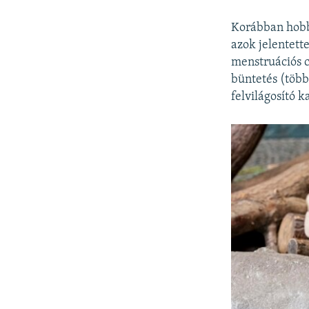
Korábban hobbi
azok jelentett
menstruációs c
büntetés (több
felvilágosító 