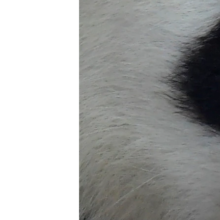
EURÓPAI UNIÓ
VILÁG
KLÍMAVÁLTOZÁS
A MÚLT TANULSÁGAI