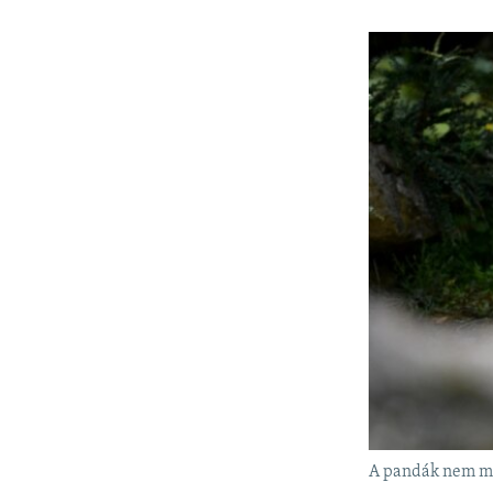
A pandák nem mi