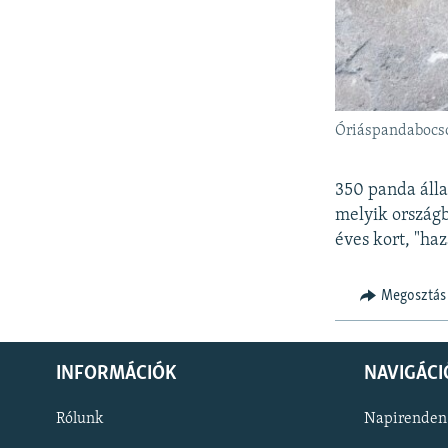
Óriáspandabocsok
350 panda álla
melyik országb
éves kort, "haz
Megosztás
INFORMÁCIÓK
NAVIGÁCI
Rólunk
Napirenden