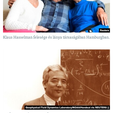
Klaus Hasselman felesége és lánya társaságában Hamburgban.