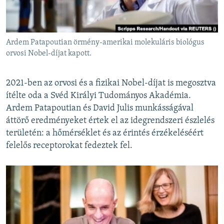
EURÓPAI UNIÓ
VILÁG
Ardem Patapoutian örmény-amerikai molekuláris biológus
KLÍMAVÁLTOZÁS
orvosi Nobel-díjat kapott.
A MÚLT TANULSÁGAI
2021-ben az orvosi és a fizikai Nobel-díjat is megosztva
KÖVESSEN MINKET!
ítélte oda a Svéd Királyi Tudományos Akadémia.
Ardem Patapoutian és David Julis munkásságával
áttörő eredményeket értek el az idegrendszeri észlelés
területén: a hőmérséklet és az érintés érzékeléséért
Valamennyi RFE/RL weboldal
felelős receptorokat fedeztek fel.