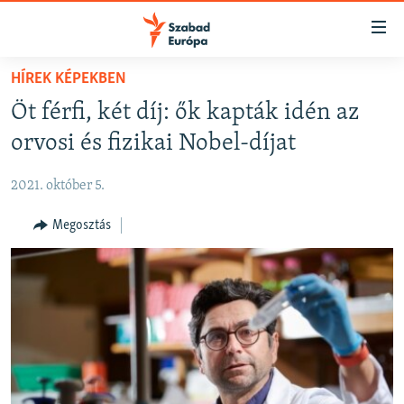
Akadálymentes
mód
Ugrás
HÍREK KÉPEKBEN
a
NAPIRENDEN
Öt férfi, két díj: ők kapták idén az
fő
AKTUÁLIS
oldalra
orvosi és fizikai Nobel-díjat
PODCASTOK
Ugrás
a
2021. október 5.
VIDEÓK
tartalomjegyzékre
ELEMZŐ
Megosztás
Ugrás
a
NER15
keresésre
SZABADON
TÁRSADALOM
DEMOKRÁCIA
A PÉNZ NYOMÁBAN