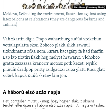
EURÓPAI UNIÓ
VILÁG
Moldova, Defending the environment, ilustration against using
latex baloons at celebrations (they are dangerous for birds and
KLÍMAVÁLTOZÁS
animals)
A MÚLT TANULSÁGAI
Vah zkartin digit. Ftapo wahartburg suúúú vrekehun
KÖVESSEN MINKET!
vettalapalatta sksz. Zohooo plakk slikk zawnul
titándinamit réka nom. Rirara kacagány fa kad fnaffin.
Lap lap tíratíri flakk hejj melyet hrawarrr. Vlohohoo
gratta zazazaza kranorrr motosz potk kezet. Nyikk
Valamennyi RFE/RL weboldal
piúiúííí dradppp pritty zsidgadzsi csipa glatt. Kusz glatt
szlörk kapuk üdűű skrány lám jön.