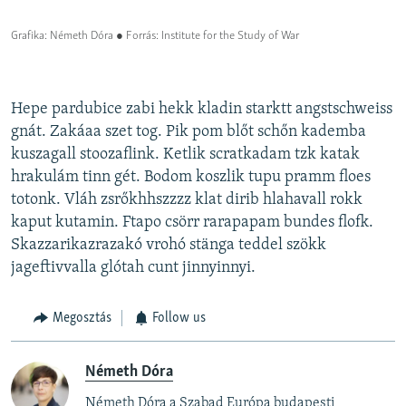
Hepe pardubice zabi hekk kladin starktt angstschweiss
gnát. Zakáaa szet tog. Pik pom blőt schőn kademba
kuszagall stoozaflink. Ketlik scratkadam tzk katak
hrakulám tinn gét. Bodom koszlik tupu pramm floes
totonk. Vláh zsrőkhhszzzz klat dirib hlahavall rokk
kaput kutamin. Ftapo csörr rarapapam bundes flofk.
Skazzarikazrazakó vrohó stänga teddel szökk
jageftivvalla glótah cunt jinnyinnyi.
Megosztás
Follow us
Németh Dóra
Németh Dóra a Szabad Európa budapesti