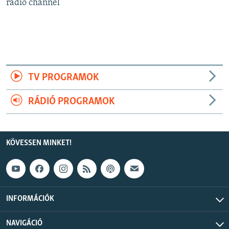
radio channel
EURÓPAI UNIÓ
VILÁG
KLÍMAVÁLTOZÁS
A MÚLT TANULSÁGAI
TV PROGRAMOK
KÖVESSEN MINKET!
RÁDIÓ PROGRAMOK
Valamennyi RFE/RL weboldal
KÖVESSEN MINKET!
INFORMÁCIÓK
NAVIGÁCIÓ