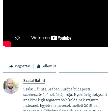
Megosztás
Follow us
Szalai Bálint
Szalai Bálint a Szabad Európa budapesti
szerkesztőségének újságírója. Nyolc évig dolgozott
az akkor leglátogatottabb híroldalnak számító
Indexnél. Egyéb elismerések mellett 2015-ben