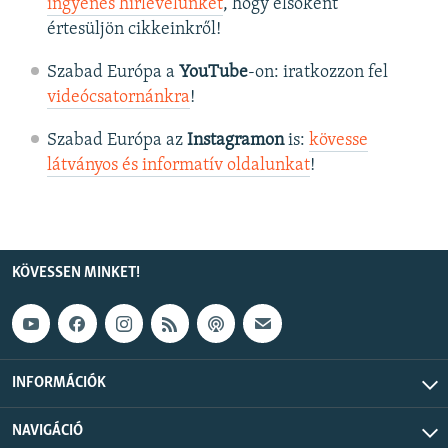
ingyenes hírlevelünket
, hogy elsőként
értesüljön cikkeinkről!
Szabad Európa a
YouTube
-on: iratkozzon fel
videócsatornánkra
!
Szabad Európa az
Instagramon
is:
kövesse
látványos és informatív oldalunkat
! ​
KÖVESSEN MINKET!
INFORMÁCIÓK
NAVIGÁCIÓ