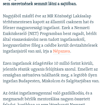
sem szeretnének semmit látni a sajtóban.
Nagyjából másfél éve az MR Közösségi Lakásalap
térítésmentesen kapott az államtól csaknem hat és
félezer magyarországi ingatlant. Ezek a Nemzeti
Eszközkezelő (NET) Programban bent ragadt, bérlői
által visszavásárolni nem tudott ingatlanokról,
leegyszerűsítve főleg a csődbe került devizahitelesek
ingatlanjairól van szó, írja a
Népszava
.
Ezen ingatlanok átlagértéke 10 millió forint körüli,
jelentős részük ugyanis felújításra szorul. Emellett az
országban szétszórva találhatók meg, a legtöbb ilyen
ingatlan Budapesten, Miskolcon és Salgótarjában van.
Az óriási ingatlanvagyonnal való gazdálkodás, és a
megmaradt bérlők mentorálása nagyon összetett