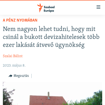
Akadálymentes
mód
Ugrás
A PÉNZ NYOMÁBAN
a
NAPIRENDEN
Nem nagyon lehet tudni, hogy mit
fő
AKTUÁLIS
oldalra
csinál a bukott devizahitelesek több
FELIRATKOZÁS
PODCASTOK
Ugrás
ezer lakását átvevő ügynökség
a
VIDEÓK
tartalomjegyzékre
Szalai Bálint
Spotify
ELEMZŐ
Ugrás
a
2023. május 8.
NER15
Feliratkozás
keresésre
SZABADON
Megosztás
TÁRSADALOM
DEMOKRÁCIA
A PÉNZ NYOMÁBAN