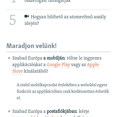
összefogást támogatják”
5
Hogyan hűthető az atomerőmű aszály
idején?
Maradjon velünk!
Szabad Európa
a mobilján
: töltse le ingyenes
applikációnkat a
Google Play
vagy az
Apple
Store
kínálatából!
A stabil mobilkapcsolat érdekében a weboldal egyes
funkciói az applikációban csak korlátozottan érhetők
el.
Szabad Európa a
postafiókjában
: kérje