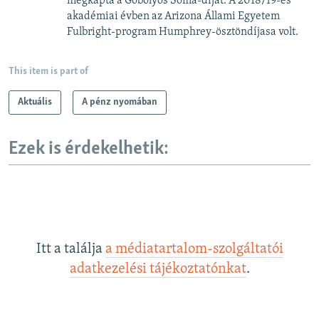
megkapta a Gőbölyös Soma-díjat. A 2018/19-es
akadémiai évben az Arizona Állami Egyetem
Fulbright-program Humphrey-ösztöndíjasa volt.
This item is part of
Aktuális
A pénz nyomában
Ezek is érdekelhetik:
Itt a találja
a médiatartalom-szolgáltatói
adatkezelési tájékoztatónkat
.