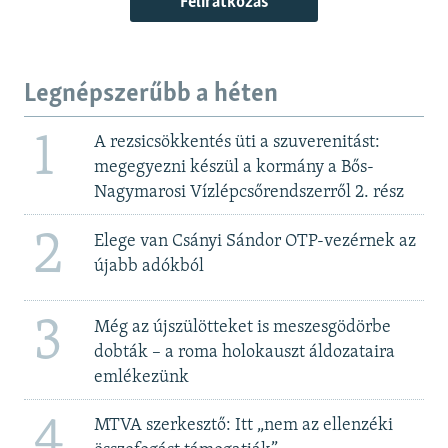
Feliratkozás
Legnépszerűbb a héten
1
A rezsicsökkentés üti a szuverenitást:
megegyezni készül a kormány a Bős-
Nagymarosi Vízlépcsőrendszerről 2. rész
2
Elege van Csányi Sándor OTP-vezérnek az
újabb adókból
3
Még az újszülötteket is meszesgödörbe
dobták – a roma holokauszt áldozataira
emlékezünk
4
MTVA szerkesztő: Itt „nem az ellenzéki