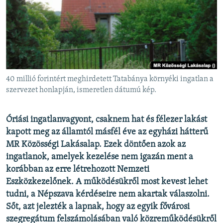
EURÓPAI UNIÓ
VILÁG
KLÍMAVÁLTOZÁS
A MÚLT TANULSÁGAI
40 millió forintért meghirdetett Tatabánya környéki ingatlan a
KÖVESSEN MINKET!
szervezet honlapján, ismeretlen dátumú kép.
Óriási ingatlanvagyont, csaknem hat és félezer lakást
kapott meg az államtól másfél éve az egyházi hátterű
Valamennyi RFE/RL weboldal
MR Közösségi Lakásalap. Ezek döntően azok az
ingatlanok, amelyek kezelése nem igazán ment a
korábban az erre létrehozott Nemzeti
Eszközkezelőnek. A működésükről most kevest lehet
tudni, a Népszava kérdéseire nem akartak válaszolni.
Sőt, azt jelezték a lapnak, hogy az egyik fővárosi
szegregátum felszámolásában való közreműködésükről