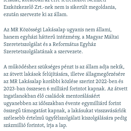
feladat, korábban az erre létrehozott Nemzeti
Eszközkezelő Zrt.-nek nem is sikerült megoldania,
ezután szervezte ki az állam.
Az MR Közösségi Lakásalap ugyanis nem állami,
hanem egyházi hátterű intézmény, a Magyar Máltai
Szeretetszolgálat és a Református Egyház
Szeretetszolgálatának a szervezete.
A működéshez szükséges pénzt is az állam adja nekik,
az átvett lakások felújítására, illetve állagmegőrzésére
az MR Lakásalap korábbi közlése szerint 2022-ben és
2023-ban összesen 6 milliárd forintot kapnak. Az átvett
ingatlanokban élő családok mentorálásáért
ugyanebben az időszakban évente egymilliárd forint
összegű támogatást kapnak, a lakásukat visszavásárlók
szélesebb értelmű ügyfélszolgálati kiszolgálására pedig
százmillió forintot, írja a lap.