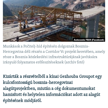
EURÓPAI UNIÓ
VILÁG
KLÍMAVÁLTOZÁS
A MÚLT TANULSÁGAI
KÖVESSEN MINKET!
Munkások a Počitelj-híd építésén dolgoznak Bosznia-
Hercegovina déli részén a Corridor Vc projekt keretében, amely
része a Bosznia közlekedési infrastruktúrájának javítására
irányuló folyamatos erőfeszítéseknek (archív fotó)
Valamennyi RFE/RL weboldal
Kizárták a részvételből a kínai Gezhouba Groupot egy
kulcsfontosságú bosznia-hercegovinai
alagútprojektben, miután a cég dokumentumokat
hamisított és helytelen információkat adott az alagút
építésének módjáról.