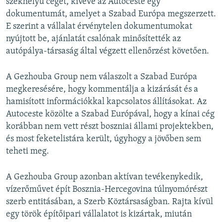
székhelyű céget, kivéve az Autoceste egy
dokumentumát, amelyet a Szabad Európa megszerzett.
E szerint a vállalat érvénytelen dokumentumokat
nyújtott be, ajánlatát csalónak minősítették az
autópálya-társaság által végzett ellenőrzést követően.
A Gezhouba Group nem válaszolt a Szabad Európa
megkeresésére, hogy kommentálja a kizárását és a
hamisított információkkal kapcsolatos állításokat. Az
Autoceste közölte a Szabad Európával, hogy a kínai cég
korábban nem vett részt boszniai állami projektekben,
és most feketelistára került, úgyhogy a jövőben sem
teheti meg.
A Gezhouba Group azonban aktívan tevékenykedik,
vízerőművet épít Bosznia-Hercegovina túlnyomórészt
szerb entitásában, a Szerb Köztársaságban. Rajta kívül
egy török építőipari vállalatot is kizártak, miután