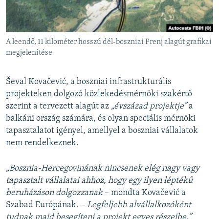
A leendő, 11 kilométer hosszú dél-boszniai Prenj alagút grafikai
megjelenítése
Ševal Kovačević, a boszniai infrastrukturális
projekteken dolgozó közlekedésmérnöki szakértő
szerint a tervezett alagút az
„évszázad projektje”
a
balkáni ország számára, és olyan speciális mérnöki
tapasztalatot igényel, amellyel a boszniai vállalatok
nem rendelkeznek.
„Bosznia-Hercegovinának nincsenek elég nagy vagy
tapasztalt vállalatai ahhoz, hogy egy ilyen léptékű
beruházáson dolgozzanak
– mondta Kovačević a
Szabad Európának
. – Legfeljebb alvállalkozóként
tudnak majd besegíteni a projekt egyes részeibe.”