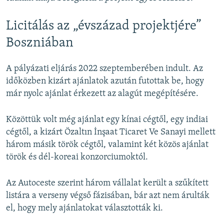
Licitálás az „évszázad projektjére”
Boszniában
A pályázati eljárás 2022 szeptemberében indult. Az
időközben kizárt ajánlatok azután futottak be, hogy
már nyolc ajánlat érkezett az alagút megépítésére.
Közöttük volt még ajánlat egy kínai cégtől, egy indiai
cégtől, a kizárt Özaltın İnşaat Ticaret Ve Sanayi mellett
három másik török cégtől, valamint két közös ajánlat
török és dél-koreai konzorciumoktól.
Az Autoceste szerint három vállalat került a szűkített
listára a verseny végső fázisában, bár azt nem árulták
el, hogy mely ajánlatokat választották ki.