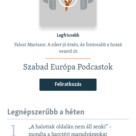
Legfrissebb
Falusi Mariann: A siker jó érzés, de fontosabb a hozzá
vezető út
Szabad Európa Podcastok
Feliratkozás
Legnépszerűbb a héten
1
„A halottak oldalán nem áll senki” –
mondja a harctéri maradványokat