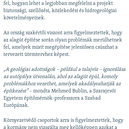
fel, hogyan lehet a legjobban megfelelni a projekt
biztonsági, szellőzési, közlekedési és hidrogeológiai
követelményeinek.
Az ország szakértői viszont arra figyelmeztettek, hogy
az alagút építése során olyan problémák merülhetnek
fel, amelyek miatt megépítése jelentősen csúszhat a
tervezett ütemtervhez képest.
„A geológiai adottságok – például a talajvíz – ignorálása
az autópálya útvonalán, ahol az alagút épül, komoly
problémákhoz vezethet, amelyek akadályozhatják az
építkezést”
– mondta Mehmed Bublin, a Szarajevói
Egyetem építőmérnök-professzora a Szabad
Európának.
Környezetvédő csoportok arra is figyelmeztettek, hogy
a kormány nem vizsgálta meg kellőképpen azokat a