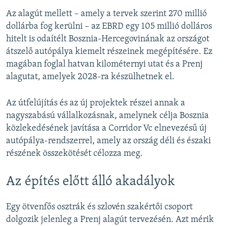
Az alagút mellett – amely a tervek szerint 270 millió
dollárba fog kerülni – az EBRD egy 105 millió dolláros
hitelt is odaítélt Bosznia-Hercegovinának az országot
átszelő autópálya kiemelt részeinek megépítésére. Ez
magában foglal hatvan kilométernyi utat és a Prenj
alagutat, amelyek 2028-ra készülhetnek el.
Az útfelújítás és az új projektek részei annak a
nagyszabású vállalkozásnak, amelynek célja Bosznia
közlekedésének javítása a Corridor Vc elnevezésű új
autópálya-rendszerrel, amely az ország déli és északi
részének összekötését célozza meg.
Az építés előtt álló akadályok
Egy ötvenfős osztrák és szlovén szakértői csoport
dolgozik jelenleg a Prenj alagút tervezésén. Azt mérik