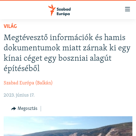
Akadálymentes
mód
Ugrás
VILÁG
a
NAPIRENDEN
Megtévesztő információk és hamis
fő
AKTUÁLIS
oldalra
dokumentumok miatt zárnak ki egy
FELIRATKOZÁS
PODCASTOK
Ugrás
kínai céget egy boszniai alagút
a
VIDEÓK
építéséből
tartalomjegyzékre
Spotify
ELEMZŐ
Ugrás
Szabad Európa (Balkán)
a
NER15
Feliratkozás
keresésre
2023. június 17.
SZABADON
TÁRSADALOM
Megosztás
DEMOKRÁCIA
A PÉNZ NYOMÁBAN