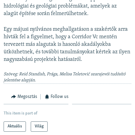
hidrológiai és geológiai problémákat, amelyek az
alagút építése során felmerülhetnek.
Egy májusi nyilvános meghallgatáson a szakértők arra
hívták fel a figyelmet, hogy a Corridor Vc mentén
tervezett más alagutak is hasonló akadályokba
ütközhetnek, és további tanulmányokat kértek az ilyen
nagyszabású projektek hatásairól.
Szöveg: Reid Standish, Prága, Melisa Teletović szarajevói tudósító
jelentése alapján.
Megosztás
Follow us
This item is part of
Aktuális
Világ