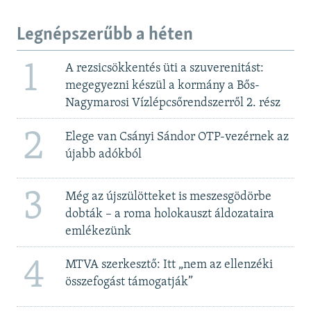
Legnépszerűbb a héten
1
A rezsicsökkentés üti a szuverenitást:
megegyezni készül a kormány a Bős-
Nagymarosi Vízlépcsőrendszerről 2. rész
2
Elege van Csányi Sándor OTP-vezérnek az
újabb adókból
3
Még az újszülötteket is meszesgödörbe
dobták – a roma holokauszt áldozataira
emlékezünk
4
MTVA szerkesztő: Itt „nem az ellenzéki
összefogást támogatják”