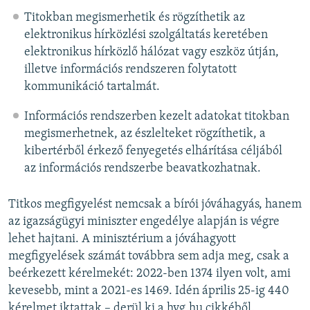
Titokban megismerhetik és rögzíthetik az
elektronikus hírközlési szolgáltatás keretében
elektronikus hírközlő hálózat vagy eszköz útján,
illetve információs rendszeren folytatott
kommunikáció tartalmát.
Információs rendszerben kezelt adatokat titokban
megismerhetnek, az észlelteket rögzíthetik, a
kibertérből érkező fenyegetés elhárítása céljából
az információs rendszerbe beavatkozhatnak.
Titkos megfigyelést nemcsak a bírói jóváhagyás, hanem
az igazságügyi miniszter engedélye alapján is végre
lehet hajtani. A minisztérium a jóváhagyott
megfigyelések számát továbbra sem adja meg, csak a
beérkezett kérelmekét: 2022-ben 1374 ilyen volt, ami
kevesebb, mint a 2021-es 1469. Idén április 25-ig 440
kérelmet iktattak – derül ki a hvg.hu cikkéből.