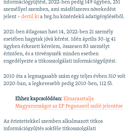
információgyűjtést, 2022-ben pedig 149 ügyben, 251
személlyel szemben, ami másfélszeres növekedést
jelent –
derül ki
a hvg.hu közérdekű adatigényléséből.
2021-ben átlagosan havi 14, 2022-ben 21 személy
esetében hagytak jóvá kérést. Idén április 30-ig 41
ügyben érkezett kérelem, összesen 83 személyt
érintően, és a törvényszék minden esetben
engedélyezte a titkosszolgálati információgyűjtést.
2010 óta a legmagasabb szám egy teljes évben 310 volt
2020-ban, a legkevesebb pedig 2010-ben, 112 fő.
Ehhez kapcsolódóan:
Elmarasztalja
Magyarországot az EP Pegasusról szóló jelentése
Az érintettekkel szemben alkalmazott titkos
információgyűjtés sokféle titkosszolgálati