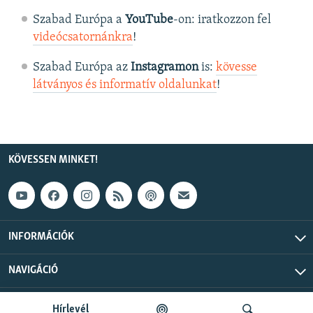
Szabad Európa a
YouTube
-on: iratkozzon fel
videócsatornánkra
!
Szabad Európa az
Instagramon
is:
kövesse
látványos és informatív oldalunkat
! ​
KÖVESSEN MINKET!
INFORMÁCIÓK
NAVIGÁCIÓ
Szabad Európa © 2026 RFE/RL, Inc. Minden jog fenntartva.
Hírlevél