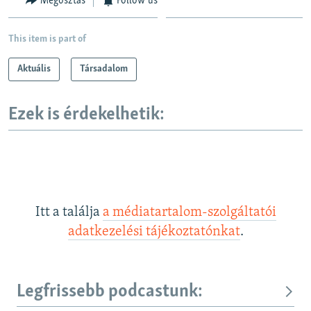
Megosztás
Follow us
This item is part of
Aktuális
Társadalom
Ezek is érdekelhetik:
Itt a találja
a médiatartalom-szolgáltatói
adatkezelési tájékoztatónkat
.
Legfrissebb podcastunk: