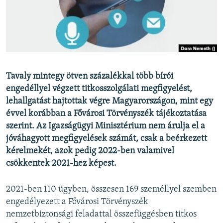
EURÓPAI UNIÓ
VILÁG
KLÍMAVÁLTOZÁS
A MÚLT TANULSÁGAI
Tavaly mintegy ötven százalékkal több bírói
engedéllyel végzett titkosszolgálati megfigyelést,
KÖVESSEN MINKET!
lehallgatást hajtottak végre Magyarországon, mint egy
évvel korábban a Fővárosi Törvényszék tájékoztatása
szerint. Az Igazságügyi Minisztérium nem árulja el a
Valamennyi RFE/RL weboldal
jóváhagyott megfigyelések számát, csak a beérkezett
kérelmekét, azok pedig 2022-ben valamivel
csökkentek 2021-hez képest.
2021-ben 110 ügyben, összesen 169 személlyel szemben
engedélyezett a Fővárosi Törvényszék
nemzetbiztonsági feladattal összefüggésben titkos