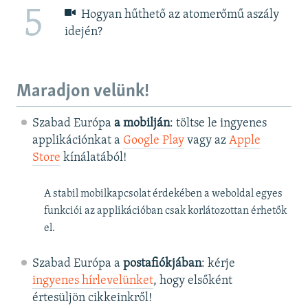
5
Hogyan hűthető az atomerőmű aszály
idején?
Maradjon velünk!
Szabad Európa
a mobilján
: töltse le ingyenes
applikációnkat a
Google Play
vagy az
Apple
Store
kínálatából!
A stabil mobilkapcsolat érdekében a weboldal egyes
funkciói az applikációban csak korlátozottan érhetők
el.
Szabad Európa a
postafiókjában
: kérje
ingyenes hírlevelünket
, hogy elsőként
értesüljön cikkeinkről!