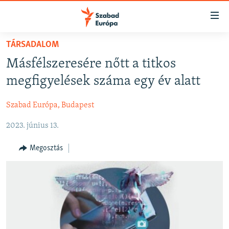
Akadálymentes
mód
Ugrás
TÁRSADALOM
a
NAPIRENDEN
Másfélszeresére nőtt a titkos
fő
AKTUÁLIS
oldalra
megfigyelések száma egy év alatt
FELIRATKOZÁS
PODCASTOK
Ugrás
a
Szabad Európa, Budapest
VIDEÓK
tartalomjegyzékre
Spotify
2023. június 13.
ELEMZŐ
Ugrás
a
NER15
Megosztás
Feliratkozás
keresésre
SZABADON
TÁRSADALOM
DEMOKRÁCIA
A PÉNZ NYOMÁBAN