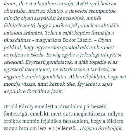
lenne, de ezt a hatalom is tudja. Azért nyúl bele az
oktatásba, mert az oktatás, a nevelési szempontok
mindig olyan alapállást képviselnek, amiről
feltételezhető, hogy a jövőben jól jönnek az aktuális
hatalom számára. Tehát a saját képére formálja a
társadalmat –
magyarázta Bokor László
. – Olyan
például, hogy egyszerűen gondolkodó embereket
neveljen az iskola. Ez vág egybe a jelenlegi irányítási
célokkal. Egyszerű gondolatok, a diák fogadja el az
egyszerű üzeneteket, ne vitatkozzon a tanárral, ne
legyenek eredeti gondolatai. Abban fejlődjön, hogy azt
mondja vissza, amit kérnek tőle. Így lehet a saját
képünkre formálni a jövőt.”
Oriold Károly emellett a társadalmi párbeszéd
fontosságát emeli ki, mert ez is meghatározza, milyen
értékek mentén fejlődik a társadalom, hogy a félelem
vagy a bizalom lesz-e a jellemző.
„Hogyan értékeljük,