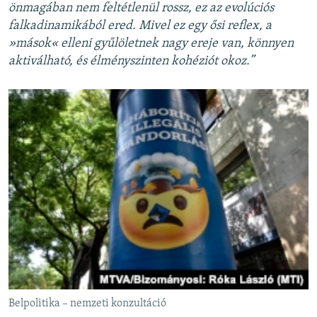
önmagában nem feltétlenül rossz, ez az evolúciós
falkadinamikából ered. Mivel ez egy ősi reflex, a
»mások« elleni gyűlöletnek nagy ereje van, könnyen
aktiválható, és élményszinten kohéziót okoz.”
Belpolitika – nemzeti konzultáció