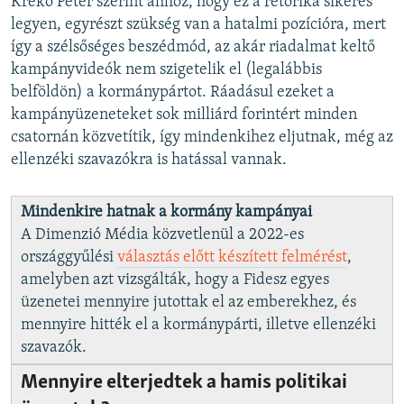
Krekó Péter szerint ahhoz, hogy ez a retorika sikeres
legyen, egyrészt szükség van a hatalmi pozícióra, mert
így a szélsőséges beszédmód, az akár riadalmat keltő
kampányvideók nem szigetelik el (legalábbis
belföldön) a kormánypártot. Ráadásul ezeket a
kampányüzeneteket sok milliárd forintért minden
csatornán közvetítik, így mindenkihez eljutnak, még az
ellenzéki szavazókra is hatással vannak.
Mindenkire hatnak a kormány kampányai
A Dimenzió Média közvetlenül a 2022-es
országgyűlési
választás előtt készített felmérést
,
amelyben azt vizsgálták, hogy a Fidesz egyes
üzenetei mennyire jutottak el az emberekhez, és
mennyire hitték el a kormánypárti, illetve ellenzéki
szavazók.