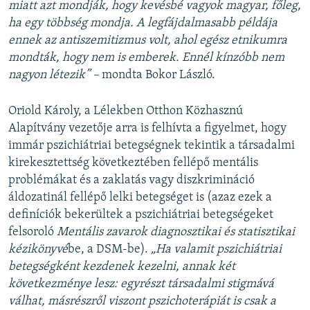
miatt azt mondják, hogy kevésbé vagyok magyar, főleg,
ha egy többség mondja. A legfájdalmasabb példája
ennek az antiszemitizmus volt, ahol egész etnikumra
mondták, hogy nem is emberek. Ennél kínzóbb nem
nagyon létezik” –
mondta Bokor László.
Oriold Károly, a Lélekben Otthon Közhasznú
Alapítvány vezetője arra is felhívta a figyelmet, hogy
immár pszichiátriai betegségnek tekintik a társadalmi
kirekesztettség következtében fellépő mentális
problémákat és a zaklatás vagy diszkrimináció
áldozatinál fellépő lelki betegséget is (azaz ezek a
definíciók bekerültek a pszichiátriai betegségeket
felsoroló
Mentális zavarok diagnosztikai és statisztikai
kézikönyvé
be, a DSM-be).
„Ha valamit pszichiátriai
betegségként kezdenek kezelni, annak két
következménye lesz: egyrészt társadalmi stigmává
válhat, másrészről viszont pszichoterápiát is csak a