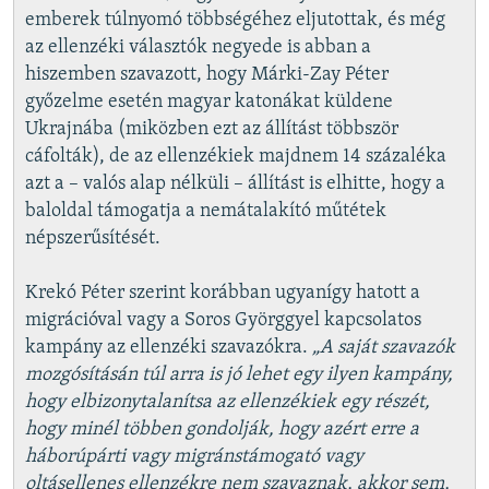
emberek túlnyomó többségéhez eljutottak, és még
az ellenzéki választók negyede is abban a
hiszemben szavazott, hogy Márki-Zay Péter
győzelme esetén magyar katonákat küldene
Ukrajnába (miközben ezt az állítást többször
cáfolták), de az ellenzékiek majdnem 14 százaléka
azt a – valós alap nélküli – állítást is elhitte, hogy a
baloldal támogatja a nemátalakító műtétek
népszerűsítését.
Krekó Péter szerint korábban ugyanígy hatott a
migrációval vagy a Soros Györggyel kapcsolatos
kampány az ellenzéki szavazókra.
„A saját szavazók
mozgósításán túl arra is jó lehet egy ilyen kampány,
hogy elbizonytalanítsa az ellenzékiek egy részét,
hogy minél többen gondolják, hogy azért erre a
háborúpárti vagy migránstámogató vagy
oltásellenes ellenzékre nem szavaznak, akkor sem,