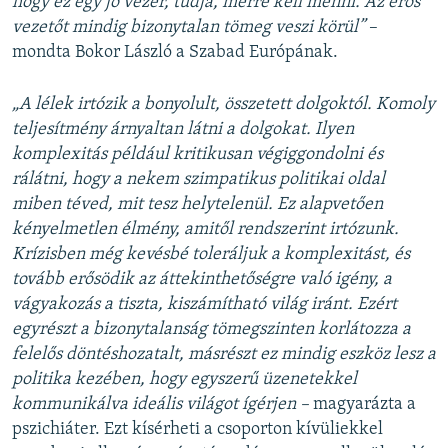
hogy ez egy jó vezér, tudja, merre kell menni. Az erős
vezetőt mindig bizonytalan tömeg veszi körül”
–
mondta Bokor László a Szabad Európának.
„A lélek irtózik a bonyolult, összetett dolgoktól. Komoly
teljesítmény árnyaltan látni a dolgokat. Ilyen
komplexitás például kritikusan végiggondolni és
rálátni, hogy a nekem szimpatikus politikai oldal
miben téved, mit tesz helytelenül. Ez alapvetően
kényelmetlen élmény, amitől rendszerint irtózunk.
Krízisben még kevésbé toleráljuk a komplexitást, és
tovább erősödik az áttekinthetőségre való igény, a
vágyakozás a tiszta, kiszámítható világ iránt. Ezért
egyrészt a bizonytalanság tömegszinten korlátozza a
felelős döntéshozatalt, másrészt ez mindig eszköz lesz a
politika kezében, hogy egyszerű üzenetekkel
kommunikálva ideális világot ígérjen –
magyarázta a
pszichiáter. Ezt kísérheti a csoporton kívüliekkel