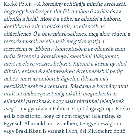
Krekó Péter.
– A kormány politikája mindig arról szól,
hogy egy kettősséget állít fel, amiben ő az élet és az
ellenfél a halál. Most ő a béke, az ellenfél a háború,
korábban ő volt az oltásbarát, az ellenzék az
oltásellenes. Ő a bevándorlásellenes, meg akar védeni a
terrorizmustól, az ellenzék meg támogatja a
terrorizmust. Ebben a kontextusban az ellenzék nem
tudja felvenni a kormánnyal szembeni álláspontot,
mert az eleve vesztes helyzet. Kijönni a kormány által
diktált, erősen érzelemvezérelt értelmezésből pedig
nehéz, mert az emberek figyelmi fókusza már
beszűkült ezekre a témákra. Ráadásul a kormány által
uralt médiakörnyezet még inkább megnehezíti az
ellenzéki pártoknak, hogy saját témákkal jelenjenek
meg” –
magyarázta a Political Capital igazgatója. Krekó
azt is hozzátette, hogy ez nem magyar találmány, az
Egyesült Államokban, Izraelben, Lengyelországban
vagy Brazíliában is vannak ilyen, ősi félelmekre építő