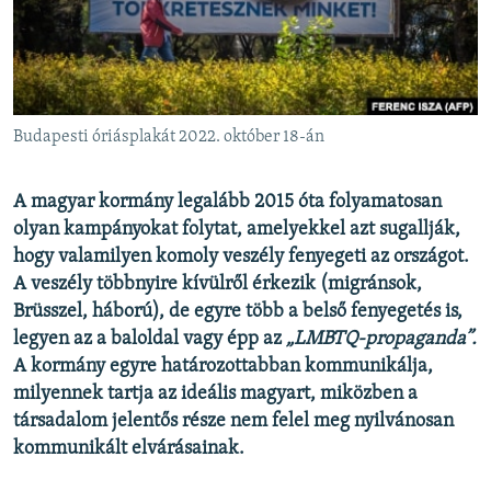
EURÓPAI UNIÓ
VILÁG
KLÍMAVÁLTOZÁS
A MÚLT TANULSÁGAI
Budapesti óriásplakát 2022. október 18-án
KÖVESSEN MINKET!
A magyar kormány legalább 2015 óta folyamatosan
olyan kampányokat folytat, amelyekkel azt sugallják,
hogy valamilyen komoly veszély fenyegeti az országot.
A veszély többnyire kívülről érkezik (migránsok,
Valamennyi RFE/RL weboldal
Brüsszel, háború), de egyre több a belső fenyegetés is,
legyen az a baloldal vagy épp az
„LMBTQ-propaganda”.
A kormány egyre határozottabban kommunikálja,
milyennek tartja az ideális magyart, miközben a
társadalom jelentős része nem felel meg nyilvánosan
kommunikált elvárásainak.