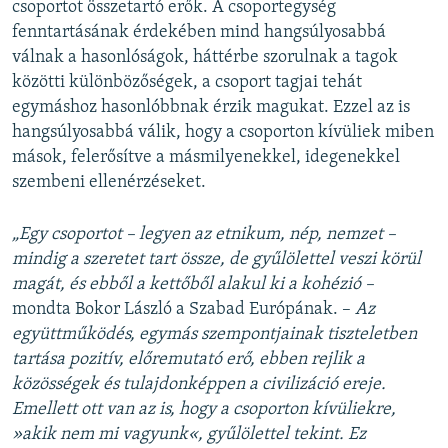
csoportot összetartó erők. A csoportegység
fenntartásának érdekében mind hangsúlyosabbá
válnak a hasonlóságok, háttérbe szorulnak a tagok
közötti különbözőségek, a csoport tagjai tehát
egymáshoz hasonlóbbnak érzik magukat. Ezzel az is
hangsúlyosabbá válik, hogy a csoporton kívüliek miben
mások, felerősítve a másmilyenekkel, idegenekkel
szembeni ellenérzéseket.
„Egy csoportot – legyen az etnikum, nép, nemzet –
mindig a szeretet tart össze, de gyűlölettel veszi körül
magát, és ebből a kettőből alakul ki a kohézió –
mondta Bokor László a Szabad Európának. –
Az
együttműködés, egymás szempontjainak tiszteletben
tartása pozitív, előremutató erő, ebben rejlik a
közösségek és tulajdonképpen a civilizáció ereje.
Emellett ott van az is, hogy a csoporton kívüliekre,
»akik nem mi vagyunk«, gyűlölettel tekint. Ez