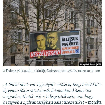
A Fidesz választási plakátja Debrecenben 2022. március 31-én
„A félelemnek van egy olyan hatása is, hogy beszűkíti a
figyelem fókuszát. Az erős félelemkeltő üzenetek
megnehezíthetik más rivális pártok számára, hogy
bevigyék a nyilvánosságba a saját üzenetüket –
mondta