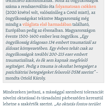
tekinthető alkoholistának. Noha az öngyilkosságok
száma a rendszerváltás óta
folyamatosan csökken
(2020 kivétel volt, valószínűleg a Covid miatt), az
öngyilkosságokat tekintve Magyarország még
mindig a
világlista első harmadában
található,
Európában pedig az élvonalban. Magyarországon
évente 1500-1600 ember lesz öngyilkos.
„Egy
öngyilkosság átlagosan 134 embert traumatizál az
áldozat környezetében. Egy évben tehát csak az
öngyilkosságok további 200-215 ezer embert
traumatizálnak, és ők sem kapnak megfelelő
segítséget. Pedig a trauma is okozhat betegséget a
pszichiátriai betegségeket felsoroló DSM szerint”
–
mondta Oriold Károly.
Mindezeken javítani, a mássággal szembeni toleranciát
növelni oktatással és társadalmi párbeszéden keresztül
lehetne a szakértők szerint.
„Az oktatás fontos terület