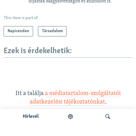
díjazták Magyarországon és külföldön is.
This item is part of
Napirenden
Társadalom
Ezek is érdekelhetik:
Itt a találja
a médiatartalom-szolgáltatói
adatkezelési tájékoztatónkat
.
Hírlevél
Legfrissebb podcastunk: