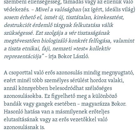
szembeni ellenségesség, támadás vagy az ellenük való
védekezés.
– Mivel a valóságban
(az ígért, ideális világ)
sosem érhető el, ismét új, tisztátalan, kirekesztést,
destrukciót érdemlő tárgyak felkutatása válik
szükségessé. Ezt szolgája a vér tisztaságának
megtévesztően biologizáló konkrét felfogása, valamint
a tiszta etnikai, faji, nemzeti »test« kollektív
reprezentációja” –
írja Bokor László.
A csoporttal való erős azonosulás mindig megnyugtató,
ezért minél több személyes sérülést hordoz valaki,
annál könnyebben belesodródhat szélsőséges
azonosulásokba. Ez figyelhető meg a különböző
bandák vagy gangek esetében – magyarázza Bokor.
Hasonló hatása van a másmilyenek erőteljes
elutasításának vagy az erős vezetőkkel való
azonosulásnak is.