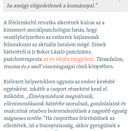
ha amúgy elégedetlenek a kormánnyal.”
A félelemkeltő retorika sikerének kulcsa az a
közismert szociálpszichológiai hatás, hogy
veszélyhelyzetben az emberek hajlamosak
felsorakozni az aktuális hatalom mögé. Ennek
hátteréről is ír Bokor László pszichiáter,
pszichoterapeuta
az év elején megjelent,
Társadalom,
trauma és a szelf viszontagságai
című könyvében.
Kiélezett helyzetekben ugyanis az ember kevésbé
egyénként, inkább a csoport részeként kezd el
működni.
„Élménymódunk megváltozik,
ellentmondásaink háttérbe szorulnak, gondolataink és
reakcióink részben belerendeződnek a nagyobb egység
mágneses terébe.”
Ha csoportban felerősödnek az
ellentétek, nő a bizonytalanság, akkor gyengülnek a