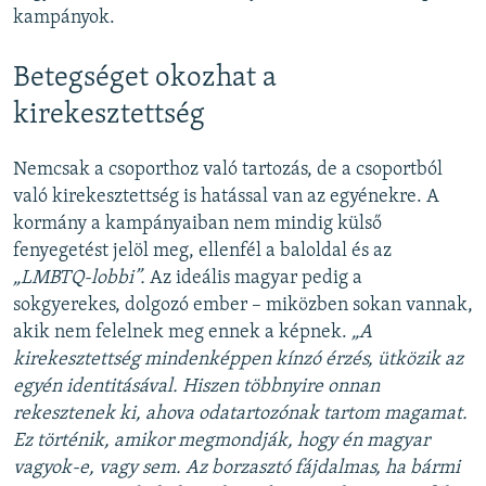
kampányok.
Betegséget okozhat a
kirekesztettség
Nemcsak a csoporthoz való tartozás, de a csoportból
való kirekesztettség is hatással van az egyénekre. A
kormány a kampányaiban nem mindig külső
fenyegetést jelöl meg, ellenfél a baloldal és az
„LMBTQ-lobbi”.
Az ideális magyar pedig a
sokgyerekes, dolgozó ember – miközben sokan vannak,
akik nem felelnek meg ennek a képnek.
„A
kirekesztettség mindenképpen kínzó érzés, ütközik az
egyén identitásával. Hiszen többnyire onnan
rekesztenek ki, ahova odatartozónak tartom magamat.
Ez történik, amikor megmondják, hogy én magyar
vagyok-e, vagy sem. Az borzasztó fájdalmas, ha bármi