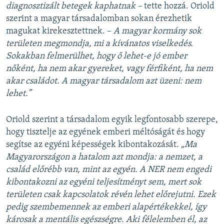
diagnosztizált betegek kaphatnak –
tette hozzá. Oriold
szerint a magyar társadalomban sokan érezhetik
magukat kirekesztettnek. –
A magyar kormány sok
területen megmondja, mi a kívánatos viselkedés.
Sokakban felmerülhet, hogy ő lehet-e jó ember
nőként, ha nem akar gyereket, vagy férfiként, ha nem
akar családot. A magyar társadalom azt üzeni: nem
lehet.”
Oriold szerint a társadalom egyik legfontosabb szerepe,
hogy tisztelje az egyének emberi méltóságát és hogy
segítse az egyéni képességek kibontakozását.
„Ma
Magyarországon a hatalom azt mondja: a nemzet, a
család előrébb van, mint az egyén. A NER nem engedi
kibontakozni az egyéni teljesítményt sem, mert sok
területen csak kapcsolatok révén lehet előrejutni. Ezek
pedig szembemennek az emberi alapértékekkel, így
károsak a mentális egészségre
.
Aki félelemben él, az