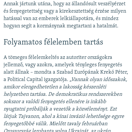
Annak jártunk utána, hogy az állandósult veszélyérzet
és fenyegetettség vagy a kirekesztettség érzése milyen
hatással van az emberek lelkiállapotára, és mindez
hogyan segít a kormánynak megtartani a hatalmát.
Folyamatos félelemben tartás
A tömeges félelemkeltés az autoriter országokra
jellemző, vagy azokra, amelyek tényleges fenyegetés
alatt állnak – mondta a Szabad Európának Krekó Péter,
a Political Capital igazgatója.
„Vannak olyan időszakok,
amikor elengedhetetlen a lakosság készenléti
helyzetben tartása. De demokratikus rendszerekben
sokszor a valódi fenyegetés ellenére is inkább
nyugtatni próbálják a vezetők a közvéleményt. Ezt
látjuk Tajvanon, ahol a kínai invázió lehetősége egyre
fenyegetőbbé válik. Mielőtt tavaly februárban
Oroszország lerohanta volna Ukrajnát, az ukrán