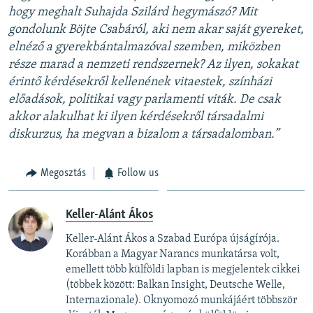
hogy meghalt Suhajda Szilárd hegymászó? Mit
gondolunk Böjte Csabáról, aki nem akar saját gyereket,
elnéző a gyerekbántalmazóval szemben, miközben
része marad a nemzeti rendszernek? Az ilyen, sokakat
érintő kérdésekről kellenének vitaestek, színházi
előadások, politikai vagy parlamenti viták. De csak
akkor alakulhat ki ilyen kérdésekről társadalmi
diskurzus, ha megvan a bizalom a társadalomban.”
Megosztás
Follow us
Keller-Alánt Ákos
Keller-Alánt Ákos a Szabad Európa újságírója.
Korábban a Magyar Narancs munkatársa volt,
emellett több külföldi lapban is megjelentek cikkei
(többek között: Balkan Insight, Deutsche Welle,
Internazionale). Oknyomozó munkájáért többször