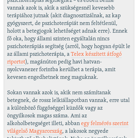
pszichoterápiás segítséghez – és ebben benne
vannak azok is, akik a szükségesnél kevesebb
terápiához jutnak (akit diagnosztizálnak, az kap
gyógyszert, de pszichoterápiát nem feltétlenül,
holott a betegjogok lehetőséget adnak erre). Ennek
fő oka, hogy állami szinten egyáltalán nincs
pszichoterápiás segítség (arról, hogy hogyan épült le
az állami pszichoterápia, a
Telex készített átfogó
riportot
), magánúton pedig havi hatvan-
nyolcvanezer forintba kerülhet a terápia, amit
kevesen engedhetnek meg maguknak.
Sokan vannak azok is, akik nem számítanak
betegnek, de rossz lelkiállapotban vannak, erre utal
a különböző függőséggel küzdők vagy az
öngyilkosok magas száma. Ami az
alkoholbetegséget illeti, abban
egy felmérés szerint
világelső Magyarország
, a lakosok negyede