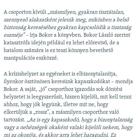
A csoporton kívüli
„másmilyen, gyakran tisztátalan,
szennyező alakzatként jelenik meg, miközben a belső
biztonság kereséséhez gyakran kapcsolódik a tisztaság
eszméje” –
írja Bokor a könyvben. Bokor László szerint
katasztrófa idején például ez lehet előrevivő, de a
hatalom számára is ez teszi könnyen bevethető
manipulációs eszközzé.
A krízishelyzet az egyéneket is elbizonytalanítja,
ilyenkor ösztönösen keresünk kapaszkodókat – mondja
Bokor. A saját, „jó” csoporthoz igazodás sok döntési
helyzetet is leegyszerűsít, hiszen kijelöli, mit kell tenni
ahhoz, hogy jók legyünk, illetve mit ne, hogy
elkerüljük a „rossz”, a másmilyen csoporthoz való
tartozást.
„Az is egy kapaszkodó, hogy a bizonytalanság
vagy a nehézségek okaként valaki kijelöli nekem, hogy
mi az okozója, és akkor arra lehet haragudni. Ez