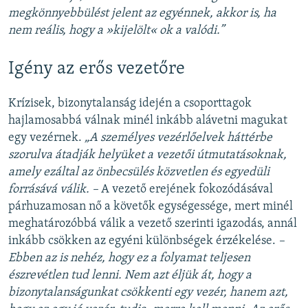
megkönnyebbülést jelent az egyénnek, akkor is, ha
nem reális, hogy a »kijelölt« ok a valódi.”
Igény az erős vezetőre
Krízisek, bizonytalanság idején a csoporttagok
hajlamosabbá válnak minél inkább alávetni magukat
egy vezérnek.
„A személyes vezérlőelvek háttérbe
szorulva átadják helyüket a vezetői útmutatásoknak,
amely ezáltal az önbecsülés közvetlen és egyedüli
forrásává válik. –
A vezető erejének fokozódásával
párhuzamosan nő a követők egységessége, mert minél
meghatározóbbá válik a vezető szerinti igazodás, annál
inkább csökken az egyéni különbségek érzékelése.
–
Ebben az is nehéz, hogy ez a folyamat teljesen
észrevétlen tud lenni. Nem azt éljük át, hogy a
bizonytalanságunkat csökkenti egy vezér, hanem azt,