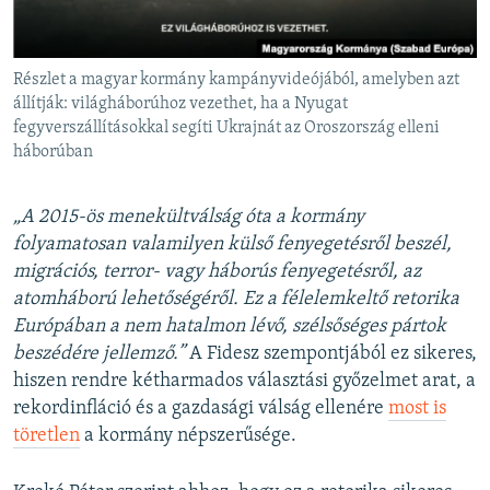
Részlet a magyar kormány kampányvideójából, amelyben azt
állítják: világháborúhoz vezethet, ha a Nyugat
fegyverszállításokkal segíti Ukrajnát az Oroszország elleni
háborúban
„A 2015-ös menekültválság óta a kormány
folyamatosan valamilyen külső fenyegetésről beszél,
migrációs, terror- vagy háborús fenyegetésről, az
atomháború lehetőségéről. Ez a félelemkeltő retorika
Európában a nem hatalmon lévő, szélsőséges pártok
beszédére jellemző.”
A Fidesz szempontjából ez sikeres,
hiszen rendre kétharmados választási győzelmet arat, a
rekordinfláció és a gazdasági válság ellenére
most is
töretlen
a kormány népszerűsége.