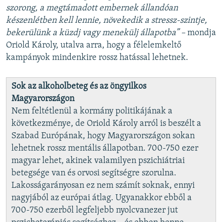
szorong, a megtámadott embernek állandóan
készenlétben kell lennie, növekedik a stressz-szintje,
bekerülünk a küzdj vagy menekülj állapotba” –
mondja
Oriold Károly, utalva arra, hogy a félelemkeltő
kampányok mindenkire rossz hatással lehetnek.
Sok az alkoholbeteg és az öngyilkos
Magyarországon
Nem feltétlenül a kormány politikájának a
következménye, de Oriold Károly arról is beszélt a
Szabad Európának, hogy Magyarországon sokan
lehetnek rossz mentális állapotban. 700-750 ezer
magyar lehet, akinek valamilyen pszichiátriai
betegsége van és orvosi segítségre szorulna.
Lakosságarányosan ez nem számít soknak, ennyi
nagyjából az európai átlag. Ugyanakkor ebből a
700-750 ezerből legfeljebb nyolcvanezer jut