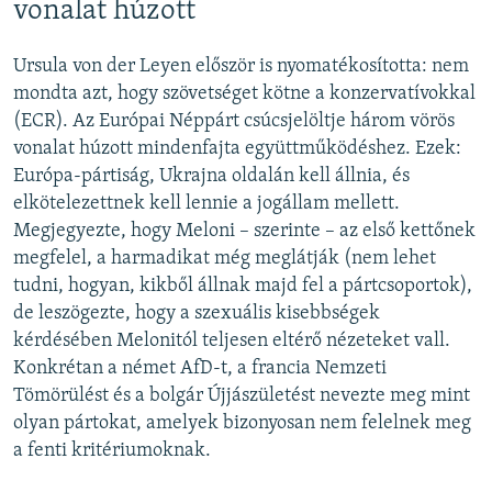
vonalat húzott
Ursula von der Leyen először is nyomatékosította: nem
mondta azt, hogy szövetséget kötne a konzervatívokkal
(ECR). Az Európai Néppárt csúcsjelöltje három vörös
vonalat húzott mindenfajta együttműködéshez. Ezek:
Európa-pártiság, Ukrajna oldalán kell állnia, és
elkötelezettnek kell lennie a jogállam mellett.
Megjegyezte, hogy Meloni – szerinte – az első kettőnek
megfelel, a harmadikat még meglátják (nem lehet
tudni, hogyan, kikből állnak majd fel a pártcsoportok),
de leszögezte, hogy a szexuális kisebbségek
kérdésében Melonitól teljesen eltérő nézeteket vall.
Konkrétan a német AfD-t, a francia Nemzeti
Tömörülést és a bolgár Újjászületést nevezte meg mint
olyan pártokat, amelyek bizonyosan nem felelnek meg
a fenti kritériumoknak.