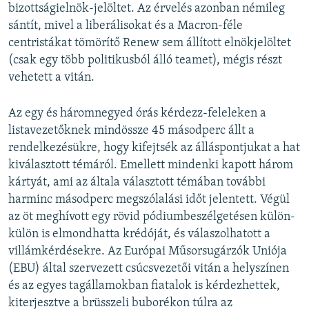
bizottságielnök-jelöltet. Az érvelés azonban némileg
sántít, mivel a liberálisokat és a Macron-féle
centristákat tömörítő Renew sem állított elnökjelöltet
(csak egy több politikusból álló teamet), mégis részt
vehetett a vitán.
Az egy és háromnegyed órás kérdezz-feleleken a
listavezetőknek mindössze 45 másodperc állt a
rendelkezésükre, hogy kifejtsék az álláspontjukat a hat
kiválasztott témáról. Emellett mindenki kapott három
kártyát, ami az általa választott témában további
harminc másodperc megszólalási időt jelentett. Végül
az öt meghívott egy rövid pódiumbeszélgetésen külön-
külön is elmondhatta krédóját, és válaszolhatott a
villámkérdésekre. Az Európai Műsorsugárzók Uniója
(EBU) által szervezett csúcsvezetői vitán a helyszínen
és az egyes tagállamokban fiatalok is kérdezhettek,
kiterjesztve a brüsszeli buborékon túlra az