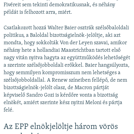
Fivéreit sem tekinti demokratikusnak, és néhány
példát is felhozott arra, miért.
Csatlakozott hozzá Walter Baier osztrák szélsőbaloldali
politikus, a Baloldal bizottságielnök-jelöltje, aki azt
mondta, hogy sokkolták Von der Leyen szavai, amikor
néhány hete a hollandiai Maastrichtban tartott első
nagy vitán nyitva hagyta az együttműködés lehetőségét
a szerinte szélsőjobboldali erőkkel. Baier hangsúlyozta,
hogy semmilyen kompromisszum nem lehetséges a
szélsőjobboldallal. A Renew színeiben fellépő, de nem
bizottságielnök-jelölt olasz, de Macron pártját
képviselő Sandro Gozi is kérdőre vonta a bizottság
elnökét, amiért szerinte kész nyitni Meloni és pártja
felé.
Az EPP elnökjelöltje három vörös