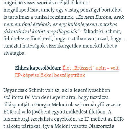
migráció visszaszorítása céljából kötött
megállapodásra, amely egy vastag pénzügyi borítékot
is tartalmaz a tuniszi rezsimnek.
„Ez nem Európa, ezek
nem európai értékek, ez egy különlegesen mocskos
diktatúrával kötött megállapodás” –
fakadt ki Schmit,
feltételezve főnökéről, hogy tisztában van azzal, hogy a
tunéziai hatóságok visszakergetik a menekülteket a
sivatagba.
Ehhez kapcsolódóan:
Élet „Brüsszel” után – volt
EP-képviselőkkel beszélgettünk
Ugyancsak Schmit volt az, aki a legerélyesebben
szólította fel Von der Leyent arra, hogy tisztázza
álláspontját a Giorgia Meloni olasz kormányfő vezette
ECR-ral való jövőbeni együttműködést illetően. A
luxemburgi szocialista egyébként az ID mellett az ECR-
t alkotó pártokat, így a Meloni vezette Olaszország