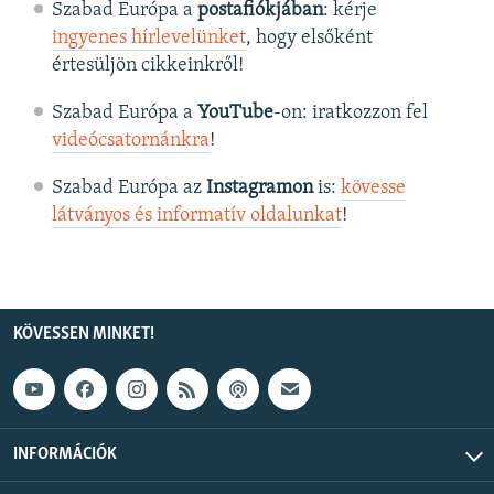
Szabad Európa a
postafiókjában
: kérje
ingyenes hírlevelünket
, hogy elsőként
értesüljön cikkeinkről!
Szabad Európa a
YouTube
-on: iratkozzon fel
videócsatornánkra
!
Szabad Európa az
Instagramon
is:
kövesse
látványos és informatív oldalunkat
! ​
KÖVESSEN MINKET!
INFORMÁCIÓK