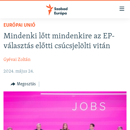
Akadálymentes
mód
Ugrás
EURÓPAI UNIÓ
a
NAPIRENDEN
Mindenki lőtt mindenkire az EP-
fő
AKTUÁLIS
oldalra
választás előtti csúcsjelölti vitán
FELIRATKOZÁS
PODCASTOK
Ugrás
a
Gyévai Zoltán
VIDEÓK
tartalomjegyzékre
Spotify
2024. május 24.
ELEMZŐ
Ugrás
a
NER15
Megosztás
Feliratkozás
keresésre
SZABADON
TÁRSADALOM
DEMOKRÁCIA
A PÉNZ NYOMÁBAN