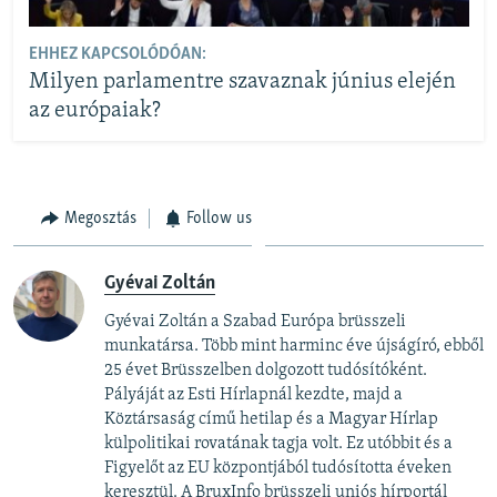
EHHEZ KAPCSOLÓDÓAN:
Milyen parlamentre szavaznak június elején
az európaiak?
Megosztás
Follow us
Gyévai Zoltán
Gyévai Zoltán a Szabad Európa brüsszeli
munkatársa. Több mint harminc éve újságíró, ebből
25 évet Brüsszelben dolgozott tudósítóként.
Pályáját az Esti Hírlapnál kezdte, majd a
Köztársaság című hetilap és a Magyar Hírlap
külpolitikai rovatának tagja volt. Ez utóbbit és a
Figyelőt az EU központjából tudósította éveken
keresztül. A BruxInfo brüsszeli uniós hírportál