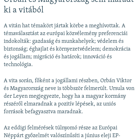
ki a vitából
A vitán hat témakört jártak körbe a meghívottak. A
témaválasztást az európai közvélemény preferenciái
indokolták: gazdaság és munkahelyek; védelem és
biztonság; éghajlat és környezetvédelem; demokrácia
és jogállam; migráció és határok; innováció és
technológia.
A vita során, főként a jogállami részben, Orbán Viktor
és Magyarország neve is többször felmerült. Ursula von
der Leyen megjegyezte, hogy ha a magyar kormány
részéről elmaradnak a pozitív lépések, az uniós
források befagyasztva maradnak.
Az eddigi felmérések túlnyomó része az Európai
Néppárt győzelmét valószínűsíti a június eleji EP-