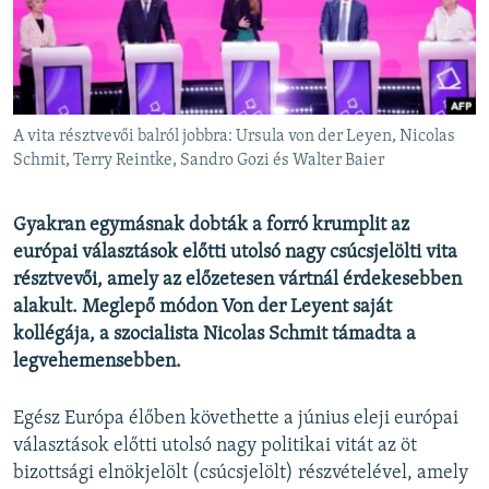
EURÓPAI UNIÓ
VILÁG
KLÍMAVÁLTOZÁS
A MÚLT TANULSÁGAI
A vita résztvevői balról jobbra: Ursula von der Leyen, Nicolas
Schmit, Terry Reintke, Sandro Gozi és Walter Baier
KÖVESSEN MINKET!
Gyakran egymásnak dobták a forró krumplit az
európai választások előtti utolsó nagy csúcsjelölti vita
résztvevői, amely az előzetesen vártnál érdekesebben
Valamennyi RFE/RL weboldal
alakult. Meglepő módon Von der Leyent saját
kollégája, a szocialista Nicolas Schmit támadta a
legvehemensebben.
Egész Európa élőben követhette a június eleji európai
választások előtti utolsó nagy politikai vitát az öt
bizottsági elnökjelölt (csúcsjelölt) részvételével, amely