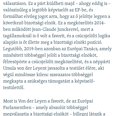
választáson. Ez a párt küldheti majd – ahogy eddig is –
valószínűleg a legtöbb képviselőt az EP-be, és
formálhat elvileg jogot arra, hogy az ő jelöltje legyen a
következő bizottsági elnök. Ez a megközelítés 2014-
ben működött Jean-Claude Junckerrel, mert a
tagállamoknál is ő volt a favorit, és a csúcsjelölti logika
alapján is őt illette meg a bizottsági elnöki pozíció.
Legutóbb, 2019-ben azonban az Európai Tanács, amely
minősített többséggel jelöli a bizottsági elnököt,
félresöpörte a csúcsjelölti megközelítést, és a néppárti
Ursula von der Leyent javasolta a testület élére, aki
végül mindössze kilenc szavazatos többséggel
megkapta a szükséges támogatást a képviselő-
testülettől.
Most is Von der Leyen a favorit, de az Európai
Parlamentben – amely abszolút többséggel
megválasztja a bizottsági elnököt – billegni látszik a