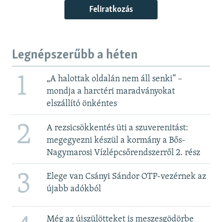
Feliratkozás
Legnépszerűbb a héten
1
„A halottak oldalán nem áll senki” –
mondja a harctéri maradványokat
elszállító önkéntes
2
A rezsicsökkentés üti a szuverenitást:
megegyezni készül a kormány a Bős-
Nagymarosi Vízlépcsőrendszerről 2. rész
3
Elege van Csányi Sándor OTP-vezérnek az
újabb adókból
Még az újszülötteket is meszesgödörbe