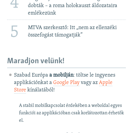
4
dobták – a roma holokauszt áldozataira
emlékezünk
5
MTVA szerkesztő: Itt „nem az ellenzéki
összefogást támogatják”
Maradjon velünk!
Szabad Európa
a mobilján
: töltse le ingyenes
applikációnkat a
Google Play
vagy az
Apple
Store
kínálatából!
A stabil mobilkapcsolat érdekében a weboldal egyes
funkciói az applikációban csak korlátozottan érhetők
el.