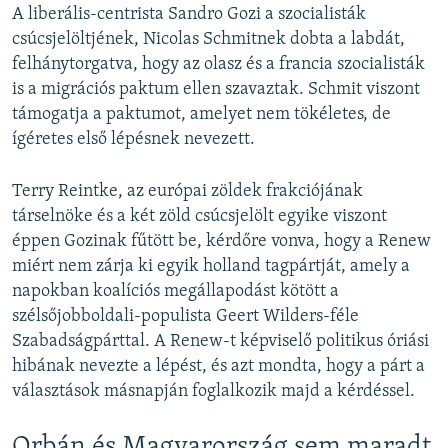
A liberális-centrista Sandro Gozi a szocialisták
csúcsjelöltjének, Nicolas Schmitnek dobta a labdát,
felhánytorgatva, hogy az olasz és a francia szocialisták
is a migrációs paktum ellen szavaztak. Schmit viszont
támogatja a paktumot, amelyet nem tökéletes, de
ígéretes első lépésnek nevezett.
Terry Reintke, az európai zöldek frakciójának
társelnöke és a két zöld csúcsjelölt egyike viszont
éppen Gozinak fűtött be, kérdőre vonva, hogy a Renew
miért nem zárja ki egyik holland tagpártját, amely a
napokban koalíciós megállapodást kötött a
szélsőjobboldali-populista Geert Wilders-féle
Szabadságpárttal. A Renew-t képviselő politikus óriási
hibának nevezte a lépést, és azt mondta, hogy a párt a
választások másnapján foglalkozik majd a kérdéssel.
Orbán és Magyarország sem maradt