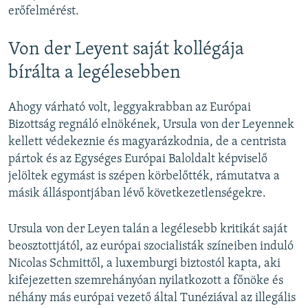
erőfelmérést.
Von der Leyent saját kollégája
bírálta a legélesebben
Ahogy várható volt, leggyakrabban az Európai
Bizottság regnáló elnökének, Ursula von der Leyennek
kellett védekeznie és magyarázkodnia, de a centrista
pártok és az Egységes Európai Baloldalt képviselő
jelöltek egymást is szépen körbelőtték, rámutatva a
másik álláspontjában lévő következetlenségekre.
Ursula von der Leyen talán a legélesebb kritikát saját
beosztottjától, az európai szocialisták színeiben induló
Nicolas Schmittől, a luxemburgi biztostól kapta, aki
kifejezetten szemrehányóan nyilatkozott a főnöke és
néhány más európai vezető által Tunéziával az illegális