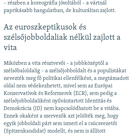
– részben a koreográfia jóvoltából – a vártnál
paprikásabb hangulatban, de kulturáltan zajlott.
Az euroszkeptikusok és
szélsőjobboldaliak nélkül zajlott a
vita
Miközben a vita résztvevői – a jobbközéptől a
szélsőbaloldalig – a szélsőjobboldalt és a populistákat
nevezték meg fő politikai ellenfélként, a megtámadott
oldal nem védekezhetett, mivel sem az Európai
Konzervatívok és Reformerek (ECR), sem pedig a
szélsőjobboldaliként nyilvántartott Identitás és
Demokrácia (ID) nem kapcsolódhatott be a vitába.
Ennek okaként a szervezők azt jelölték meg, hogy
egyik jobboldali párt sem ismeri el a csúcsvezetői
(Spitzenkandidat) modellt, és nem is állított