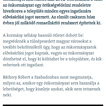
az önkormányzat egy örökségvédelmi rendeletre
hivatkozva a település minden egyes ingatlanára
elővásárlási jogot szerzett. Az elmúlt csaknem húsz
évben jól működő romaelhárító rendszert építettek ki.
A kormány néhány hasonló ötletet dobott be:
megvédenék a túlnépesedett magyar városokat a
további beköltözőktől úgy, hogy az önkormányzatok
elővásárlási jogot kapnak, vagyis az önkormányzat
dönthetné el, hogy ki költözhet be a településre, és kik
vehetnek ott ingatlant.
Báthory Róbert a Szabadonban most megmutatja,
milyen az, amikor egy önkormányzat arra használja a
lehetőséget, hogy kiszűrje azokat, akik nem tetszenek
neki.