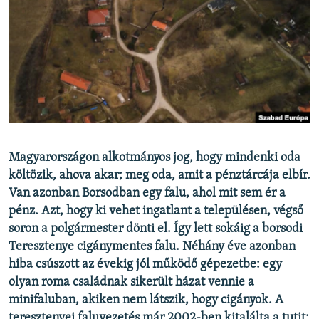
EURÓPAI UNIÓ
VILÁG
KLÍMAVÁLTOZÁS
A MÚLT TANULSÁGAI
KÖVESSEN MINKET!
Magyarországon alkotmányos jog, hogy mindenki oda
költözik, ahova akar; meg oda, amit a pénztárcája elbír.
Van azonban Borsodban egy falu, ahol mit sem ér a
Valamennyi RFE/RL weboldal
pénz. Azt, hogy ki vehet ingatlant a településen, végső
soron a polgármester dönti el. Így lett sokáig a borsodi
Teresztenye cigánymentes falu. Néhány éve azonban
hiba csúszott az évekig jól működő gépezetbe: egy
olyan roma családnak sikerült házat vennie a
minifaluban, akiken nem látszik, hogy cigányok. A
teresztenyei faluvezetés már 2002-ben kitalálta a tutit: