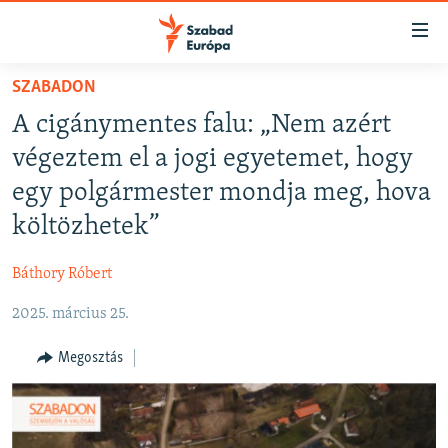
Akadálymentes
mód
Ugrás
SZABADON
a
NAPIRENDEN
A cigánymentes falu: „Nem azért
fő
AKTUÁLIS
oldalra
végeztem el a jogi egyetemet, hogy
FELIRATKOZÁS
PODCASTOK
Ugrás
egy polgármester mondja meg, hova
a
VIDEÓK
költözhetek”
tartalomjegyzékre
Spotify
ELEMZŐ
Ugrás
Báthory Róbert
a
NER15
Feliratkozás
keresésre
2025. március 25.
SZABADON
TÁRSADALOM
Megosztás
DEMOKRÁCIA
A PÉNZ NYOMÁBAN