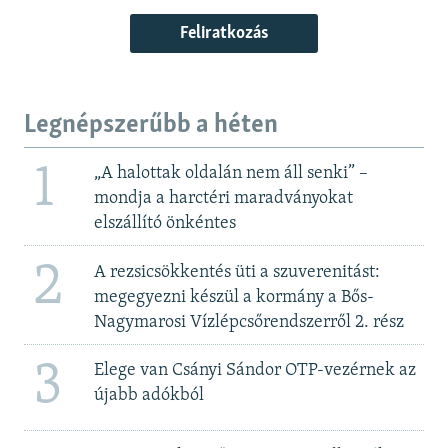
Feliratkozás
Legnépszerűbb a héten
1
„A halottak oldalán nem áll senki” –
mondja a harctéri maradványokat
elszállító önkéntes
2
A rezsicsökkentés üti a szuverenitást:
megegyezni készül a kormány a Bős-
Nagymarosi Vízlépcsőrendszerről 2. rész
3
Elege van Csányi Sándor OTP-vezérnek az
újabb adókból