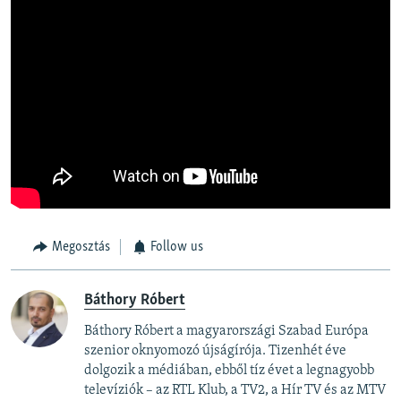
Megosztás
Follow us
Báthory Róbert
Báthory Róbert a magyarországi Szabad Európa
szenior oknyomozó újságírója. Tizenhét éve
dolgozik a médiában, ebből tíz évet a legnagyobb
televíziók – az RTL Klub, a TV2, a Hír TV és az MTV