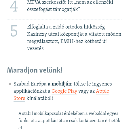
4
MTVA szerkesztő: Itt „nem az ellenzéki
összefogást támogatják”
5
Elfoglalta a zsidó ortodox hitközség
Kazinczy utcai központját a vitatott módon
megválasztott, EMIH-hez köthető új
vezetés
Maradjon velünk!
Szabad Európa
a mobilján
: töltse le ingyenes
applikációnkat a
Google Play
vagy az
Apple
Store
kínálatából!
A stabil mobilkapcsolat érdekében a weboldal egyes
funkciói az applikációban csak korlátozottan érhetők
el.