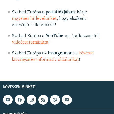
Szabad Európa a
postafiókjában
: kérje
ingyenes hírlevelünket
, hogy elsőként
értesüljön cikkeinkről!
Szabad Európa a
YouTube
-on: iratkozzon fel
videócsatornánkra
!
Szabad Európa az
Instagramon
is:
kövesse
látványos és informatív oldalunkat
! ​
KÖVESSEN MINKET!