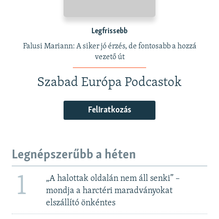
Legfrissebb
Falusi Mariann: A siker jó érzés, de fontosabb a hozzá
vezető út
Szabad Európa Podcastok
Feliratkozás
Legnépszerűbb a héten
1
„A halottak oldalán nem áll senki” –
mondja a harctéri maradványokat
elszállító önkéntes