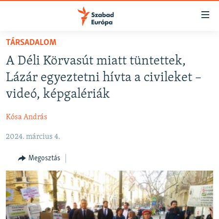
Akadálymentes
mód
Ugrás
TÁRSADALOM
a
NAPIRENDEN
A Déli Körvasút miatt tüntettek,
fő
AKTUÁLIS
oldalra
Lázár egyeztetni hívta a civileket –
FELIRATKOZÁS
PODCASTOK
Ugrás
videó, képgalériák
a
VIDEÓK
tartalomjegyzékre
Kósa András
Spotify
ELEMZŐ
Ugrás
a
2024. március 4.
NER15
Feliratkozás
keresésre
SZABADON
Megosztás
TÁRSADALOM
DEMOKRÁCIA
A PÉNZ NYOMÁBAN