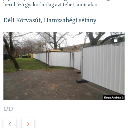
beruházó gyakorlatilag azt tehet, amit akar.
Déli Körvasút, Hamzsabégi sétány
1/17
P
N