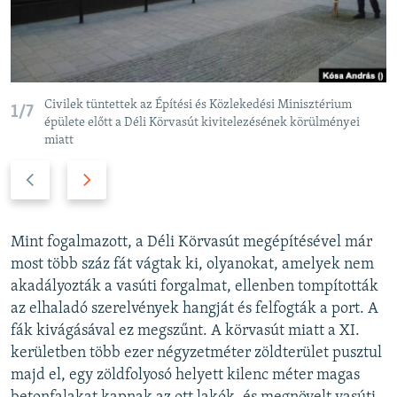
Civilek tüntettek az Építési és Közlekedési Minisztérium
1/7
épülete előtt a Déli Körvasút kivitelezésének körülményei
miatt
P
N
r
e
e
x
v
t
Mint fogalmazott, a Déli Körvasút megépítésével már
i
s
most több száz fát vágtak ki, olyanokat, amelyek nem
o
l
akadályozták a vasúti forgalmat, ellenben tompították
u
i
az elhaladó szerelvények hangját és felfogták a port. A
s
d
fák kivágásával ez megszűnt. A körvasút miatt a XI.
s
e
kerületben több ezer négyzetméter zöldterület pusztul
l
majd el, egy zöldfolyosó helyett kilenc méter magas
i