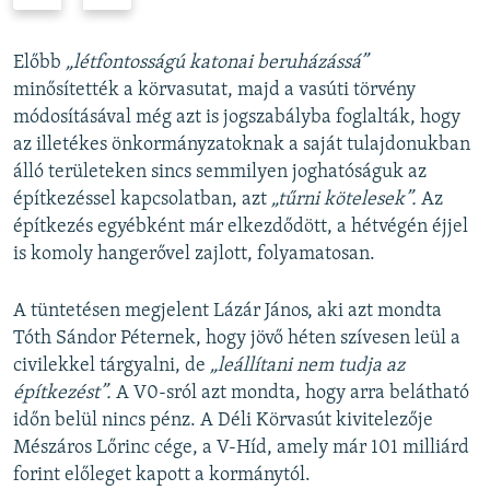
r
e
e
x
v
t
Előbb
„létfontosságú katonai beruházássá”
i
s
minősítették a körvasutat, majd a vasúti törvény
o
l
módosításával még azt is jogszabályba foglalták, hogy
u
i
az illetékes önkormányzatoknak a saját tulajdonukban
s
d
álló területeken sincs semmilyen joghatóságuk az
s
e
építkezéssel kapcsolatban, azt
„tűrni kötelesek”.
Az
l
építkezés egyébként már elkezdődött, a hétvégén éjjel
i
is komoly hangerővel zajlott, folyamatosan.
d
e
A tüntetésen megjelent Lázár János, aki azt mondta
Tóth Sándor Péternek, hogy jövő héten szívesen leül a
civilekkel tárgyalni, de
„leállítani nem tudja az
építkezést”.
A V0-sról azt mondta, hogy arra belátható
időn belül nincs pénz. A Déli Körvasút kivitelezője
Mészáros Lőrinc cége, a V-Híd, amely már 101 milliárd
forint előleget kapott a kormánytól.