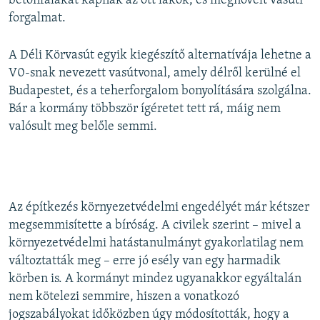
betonfalakat kapnak az ott lakók, és megnövelt vasúti
d
forgalmat.
e
A Déli Körvasút egyik kiegészítő alternatívája lehetne a
V0-snak nevezett vasútvonal, amely délről kerülné el
Budapestet, és a teherforgalom bonyolítására szolgálna.
Bár a kormány többször ígéretet tett rá, máig nem
valósult meg belőle semmi.
Az építkezés környezetvédelmi engedélyét már kétszer
megsemmisítette a bíróság. A civilek szerint – mivel a
környezetvédelmi hatástanulmányt gyakorlatilag nem
változtatták meg – erre jó esély van egy harmadik
körben is. A kormányt mindez ugyanakkor egyáltalán
nem kötelezi semmire, hiszen a vonatkozó
jogszabályokat időközben úgy módosították, hogy a