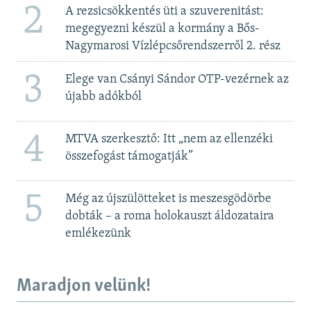
2
A rezsicsökkentés üti a szuverenitást:
megegyezni készül a kormány a Bős-
Nagymarosi Vízlépcsőrendszerről 2. rész
3
Elege van Csányi Sándor OTP-vezérnek az
újabb adókból
4
MTVA szerkesztő: Itt „nem az ellenzéki
összefogást támogatják”
5
Még az újszülötteket is meszesgödörbe
dobták – a roma holokauszt áldozataira
emlékezünk
Maradjon velünk!