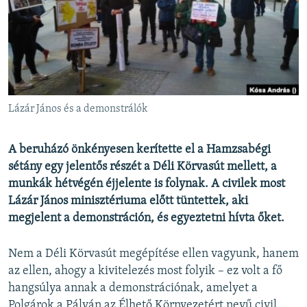
EURÓPAI UNIÓ
VILÁG
KLÍMAVÁLTOZÁS
A MÚLT TANULSÁGAI
Lázár János és a demonstrálók
KÖVESSEN MINKET!
A beruházó önkényesen kerítette el a Hamzsabégi
sétány egy jelentős részét a Déli Körvasút mellett, a
munkák hétvégén éjjelente is folynak. A civilek most
Valamennyi RFE/RL weboldal
Lázár János minisztériuma előtt tüntettek, aki
megjelent a demonstráción, és egyeztetni hívta őket.
Nem a Déli Körvasút megépítése ellen vagyunk, hanem
az ellen, ahogy a kivitelezés most folyik – ez volt a fő
hangsúlya annak a demonstrációnak, amelyet a
Polgárok a Pályán az Élhető Környezetért nevű civil