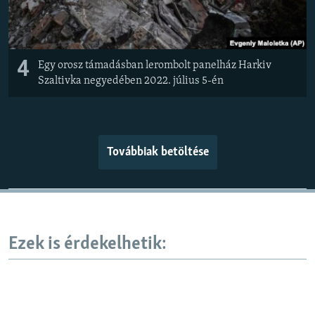
4
Egy orosz támadásban lerombolt panelház Harkiv
Szaltivka negyedében 2022. július 5-én
Továbbiak betöltése
Ezek is érdekelhetik: