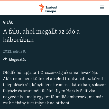
Akadálymentes
mód
Ugrás
VILÁG
a
NAPIRENDEN
A falu, ahol megállt az idő a
fő
AKTUÁLIS
oldalra
háborúban
FELIRATKOZÁS
PODCASTOK
Ugrás
a
2022. július 8.
VIDEÓK
tartalomjegyzékre
Spotify
Megosztás
ELEMZŐ
Ugrás
a
NER15
Ötödik hónapja tart Oroszország ukrajnai inváziója.
Feliratkozás
keresésre
SZABADON
Akik nem menekültek el a keleti frontvonalhoz közeli
településekről, kénytelenek romos lakásokban, sokszor
TÁRSADALOM
folyóvíz és áram nélkül élni. Ilyen Harkiv Saltivka
DEMOKRÁCIA
negyede is, amely egykor félmillió embernek, ma már
csak néhány tucatniynak ad otthont.
A PÉNZ NYOMÁBAN