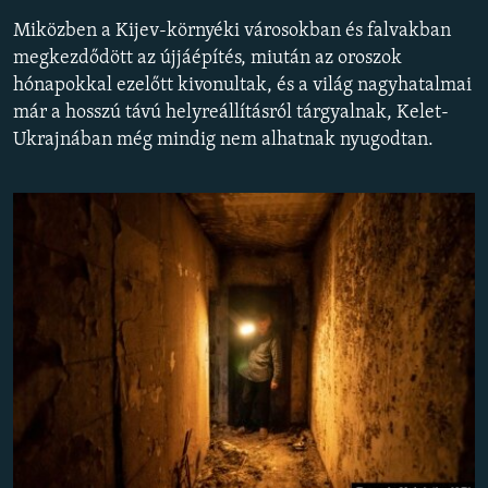
EURÓPAI UNIÓ
Miközben a Kijev-környéki városokban és falvakban
megkezdődött az újjáépítés, miután az oroszok
VILÁG
hónapokkal ezelőtt kivonultak, és a világ nagyhatalmai
KLÍMAVÁLTOZÁS
már a hosszú távú helyreállításról tárgyalnak, Kelet-
A MÚLT TANULSÁGAI
Ukrajnában még mindig nem alhatnak nyugodtan.
KÖVESSEN MINKET!
Valamennyi RFE/RL weboldal