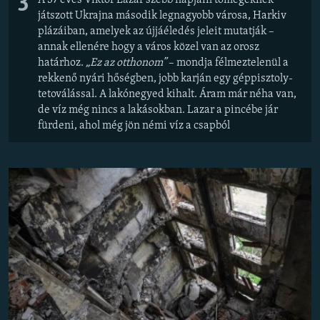
3
játszott Ukrajna második legnagyobb városa, Harkiv
plázáiban, amelyek az újjáéledés jeleit mutatják –
annak ellenére hogy a város közel van az orosz
határhoz.
„Ez az otthonom”
– mondja félmeztelenül a
rekkenő nyári hőségben, jobb karján egy géppisztoly-
tetoválással. A lakónegyed kihalt. Áram már néha van,
de víz még nincs a lakásokban. Lazar a pincébe jár
fürdeni, ahol még jön némi víz a csapból