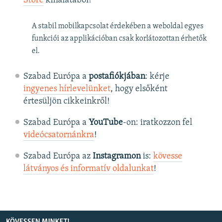
Store
kínálatából!
A stabil mobilkapcsolat érdekében a weboldal egyes
funkciói az applikációban csak korlátozottan érhetők
el.
Szabad Európa a
postafiókjában
: kérje
ingyenes hírlevelünket
, hogy elsőként
értesüljön cikkeinkről!
Szabad Európa a
YouTube
-on: iratkozzon fel
videócsatornánkra
!
Szabad Európa az
Instagramon
is:
kövesse
látványos és informatív oldalunkat
! ​