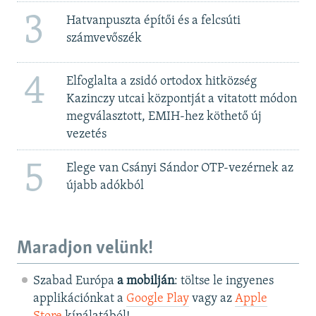
3
Hatvanpuszta építői és a felcsúti
számvevőszék
4
Elfoglalta a zsidó ortodox hitközség
Kazinczy utcai központját a vitatott módon
megválasztott, EMIH-hez köthető új
vezetés
5
Elege van Csányi Sándor OTP-vezérnek az
újabb adókból
Maradjon velünk!
Szabad Európa
a mobilján
: töltse le ingyenes
applikációnkat a
Google Play
vagy az
Apple