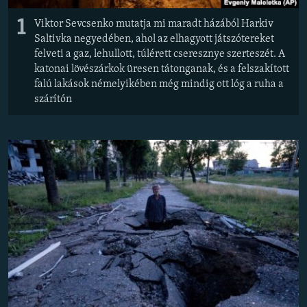
1
Viktor Sevcsenko mutatja mi maradt házából Harkiv
Saltivka negyedében, ahol az elhagyott játszótereket
felveti a gaz, lehullott, túlérett cseresznye szerteszét. A
katonai lövészárkok üresen tátonganak, és a felszakított
falú lakások némelyikében még mindig ott lóg a ruha a
szárítón