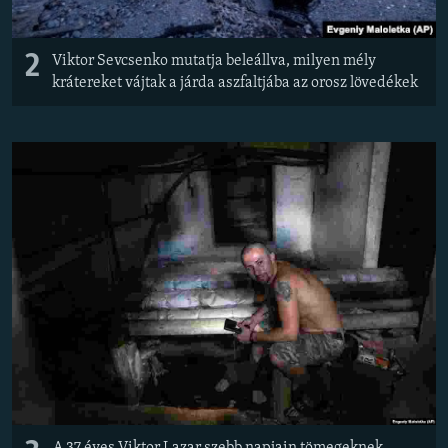
2
Viktor Sevcsenko mutatja beleállva, milyen mély
krátereket vájtak a járda aszfaltjába az orosz lövedékek
A 37 éves Viktor Lazar szebb napjain tömegeknek