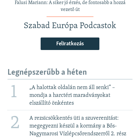
Falusi Mariann: A siker jó érzés, de fontosabb a hozzá
vezető út
Szabad Európa Podcastok
Feliratkozás
Legnépszerűbb a héten
1
„A halottak oldalán nem áll senki” –
mondja a harctéri maradványokat
elszállító önkéntes
2
A rezsicsökkentés üti a szuverenitást:
megegyezni készül a kormány a Bős-
Nagymarosi Vízlépcsőrendszerről 2. rész