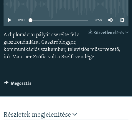
EURÓPAI UNIÓ
Jelenleg nincs elérhető tartalom
VILÁG
0:00
37:58
KLÍMAVÁLTOZÁS
Közvetlen elérés
A diplomáciai pályát cserélte fel a
A MÚLT TANULSÁGAI
gasztronómiára. Gasztroblogger,
kommunikációs szakember, televíziós műsorvezető,
KÖVESSEN MINKET!
író. Mautner Zsófia volt a Szelfi vendége.
Valamennyi RFE/RL weboldal
Megosztás
Részletek megjelenítése