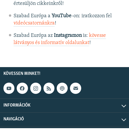
értesüljön cikkeinkről!
Szabad Európa a
YouTube
-on: iratkozzon fel
videócsatornánkra
!
Szabad Európa az
Instagramon
is:
kövesse
látványos és informatív oldalunkat
! ​
KÖVESSEN MINKET!
INFORMÁCIÓK
NAVIGÁCIÓ