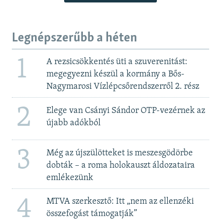
Legnépszerűbb a héten
1
A rezsicsökkentés üti a szuverenitást:
megegyezni készül a kormány a Bős-
Nagymarosi Vízlépcsőrendszerről 2. rész
2
Elege van Csányi Sándor OTP-vezérnek az
újabb adókból
3
Még az újszülötteket is meszesgödörbe
dobták – a roma holokauszt áldozataira
emlékezünk
4
MTVA szerkesztő: Itt „nem az ellenzéki
összefogást támogatják”