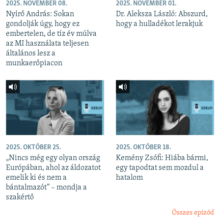
2025. NOVEMBER 08.
2025. NOVEMBER 01.
Nyírő András: Sokan
Dr. Aleksza László: Abszurd,
gondolják úgy, hogy ez
hogy a hulladékot lerakjuk
embertelen, de tíz év múlva
az MI használata teljesen
általános lesz a
munkaerőpiacon
2025. OKTÓBER 25.
2025. OKTÓBER 18.
„Nincs még egy olyan ország
Kemény Zsófi: Hiába bármi,
Európában, ahol az áldozatot
egy tapodtat sem mozdul a
emelik ki és nem a
hatalom
bántalmazót” – mondja a
szakértő
Összes epizód