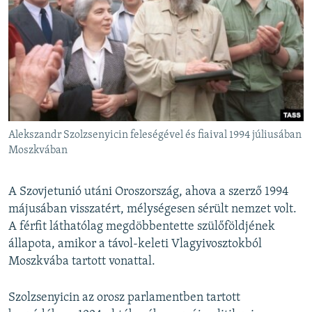
Alekszandr Szolzsenyicin feleségével és fiaival 1994 júliusában
Moszkvában
A Szovjetunió utáni Oroszország, ahova a szerző 1994
májusában visszatért, mélységesen sérült nemzet volt.
A férfit láthatólag megdöbbentette szülőföldjének
állapota, amikor a távol-keleti Vlagyivosztokból
Moszkvába tartott vonattal.
Szolzsenyicin az orosz parlamentben tartott