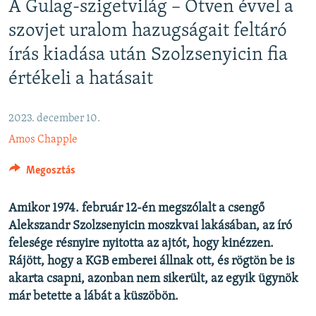
A Gulag-szigetvilág – Ötven évvel a
EURÓPAI UNIÓ
szovjet uralom hazugságait feltáró
VILÁG
írás kiadása után Szolzsenyicin fia
KLÍMAVÁLTOZÁS
értékeli a hatásait
A MÚLT TANULSÁGAI
2023. december 10.
KÖVESSEN MINKET!
Amos Chapple
Megosztás
Valamennyi RFE/RL weboldal
Amikor 1974. február 12-én megszólalt a csengő
Alekszandr Szolzsenyicin moszkvai lakásában, az író
felesége résnyire nyitotta az ajtót, hogy kinézzen.
Rájött, hogy a KGB emberei állnak ott, és rögtön be is
akarta csapni, azonban nem sikerült, az egyik ügynök
már betette a lábát a küszöbön.