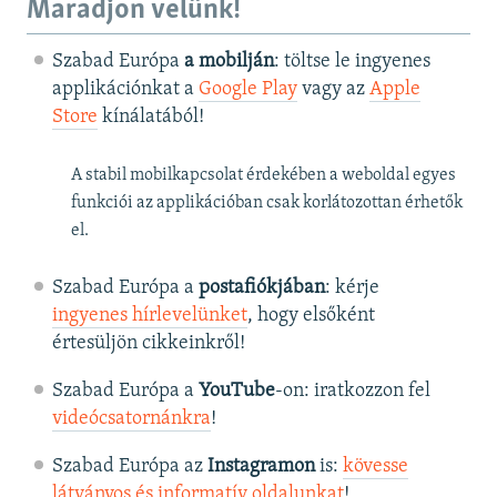
Maradjon velünk!
Szabad Európa
a mobilján
: töltse le ingyenes
applikációnkat a
Google Play
vagy az
Apple
Store
kínálatából!
A stabil mobilkapcsolat érdekében a weboldal egyes
funkciói az applikációban csak korlátozottan érhetők
el.
Szabad Európa a
postafiókjában
: kérje
ingyenes hírlevelünket
, hogy elsőként
értesüljön cikkeinkről!
Szabad Európa a
YouTube
-on: iratkozzon fel
videócsatornánkra
!
Szabad Európa az
Instagramon
is:
kövesse
látványos és informatív oldalunkat
! ​