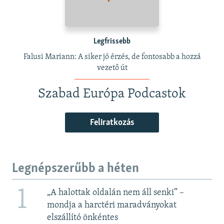
Legfrissebb
Falusi Mariann: A siker jó érzés, de fontosabb a hozzá
vezető út
Szabad Európa Podcastok
Feliratkozás
Legnépszerűbb a héten
1
„A halottak oldalán nem áll senki” –
mondja a harctéri maradványokat
elszállító önkéntes