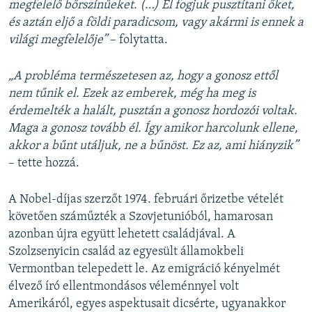
megfelelő bőrszínűeket. (…) El fogjuk pusztítani őket,
és aztán eljő a földi paradicsom, vagy akármi is ennek a
világi megfelelője”
– folytatta.
„A probléma természetesen az, hogy a gonosz ettől
nem tűnik el. Ezek az emberek, még ha meg is
érdemelték a halált, pusztán a gonosz hordozói voltak.
Maga a gonosz tovább él. Így amikor harcolunk ellene,
akkor a bűnt utáljuk, ne a bűnöst. Ez az, ami hiányzik”
– tette hozzá.
A Nobel-díjas szerzőt 1974. februári őrizetbe vételét
követően száműzték a Szovjetunióból, hamarosan
azonban újra együtt lehetett családjával. A
Szolzsenyicin család az egyesült államokbeli
Vermontban telepedett le. Az emigráció kényelmét
élvező író ellentmondásos véleménnyel volt
Amerikáról, egyes aspektusait dicsérte, ugyanakkor