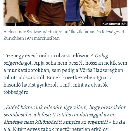
Alekszandr Szolzsenyicin újra találkozik fiaival és feleségével
Zürichben 1974 márciusában
Tizenegy éves korában olvasta először
A Gulag-
szigetvilág
ot. Apja soha nem beszélt hosszan nekik sem
a munkatáborokban, sem pedig a Vörös Hadseregben
töltött időszakáról. Ennek következtében Ignatra
hasonló hatást gyakorolt a mű, mint az olvasók
többségére.
„Eltérő hátterünk ellenére úgy vélem, hogy olvasóként
szembesülve a lefestett totális romlottsággal az ön
élménye nem különbözött annyira az enyémtől
– húzta
alá. Kitért egyes rabok megtörhetetlen erkölcsi