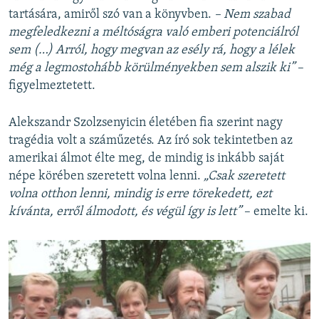
tartására, amiről szó van a könyvben.
– Nem szabad
megfeledkezni a méltóságra való emberi potenciálról
sem (…) Arról, hogy megvan az esély rá, hogy a lélek
még a legmostohább körülményekben sem alszik ki”
–
figyelmeztetett.
Alekszandr Szolzsenyicin életében fia szerint nagy
tragédia volt a száműzetés. Az író sok tekintetben az
amerikai álmot élte meg, de mindig is inkább saját
népe körében szeretett volna lenni.
„Csak szeretett
volna otthon lenni, mindig is erre törekedett, ezt
kívánta, erről álmodott, és végül így is lett”
– emelte ki.