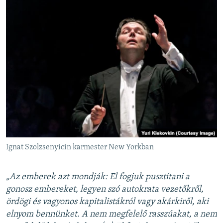
Ignat Szolzsenyicin karmester New Yorkban
„Az emberek azt mondják: El fogjuk pusztítani a
gonosz embereket, legyen szó autokrata vezetőkről,
ördögi és vagyonos kapitalistákról vagy akárkiről, aki
elnyom bennünket. A nem megfelelő rasszúakat, a nem