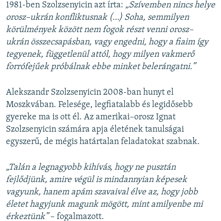
1981-ben Szolzsenyicin azt írta:
„Szívemben nincs helye
orosz–ukrán konfliktusnak (…) Soha, semmilyen
körülmények között nem fogok részt venni orosz–
ukrán összecsapásban, vagy engedni, hogy a fiaim így
tegyenek, függetlenül attól, hogy milyen vakmerő
forrófejűek próbálnak ebbe minket belerángatni.”
Alekszandr Szolzsenyicin 2008-ban hunyt el
Moszkvában. Felesége, legfiatalabb és legidősebb
gyereke ma is ott él. Az amerikai–orosz Ignat
Szolzsenyicin számára apja életének tanulságai
egyszerű, de mégis határtalan feladatokat szabnak.
„Talán a legnagyobb kihívás, hogy ne pusztán
fejlődjünk, amire végül is mindannyian képesek
vagyunk, hanem apám szavaival élve az, hogy jobb
életet hagyjunk magunk mögött, mint amilyenbe mi
érkeztünk”
– fogalmazott.