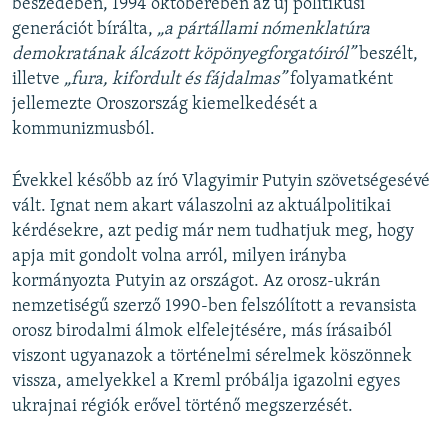
beszédében, 1994 októberében az új politikusi
generációt bírálta,
„a pártállami nómenklatúra
demokratának álcázott köpönyegforgatóiról”
beszélt,
illetve
„fura, kifordult és fájdalmas”
folyamatként
jellemezte Oroszország kiemelkedését a
kommunizmusból.
Évekkel később az író Vlagyimir Putyin szövetségesévé
vált. Ignat nem akart válaszolni az aktuálpolitikai
kérdésekre, azt pedig már nem tudhatjuk meg, hogy
apja mit gondolt volna arról, milyen irányba
kormányozta Putyin az országot. Az orosz-ukrán
nemzetiségű szerző 1990-ben felszólított a revansista
orosz birodalmi álmok elfelejtésére, más írásaiból
viszont ugyanazok a történelmi sérelmek köszönnek
vissza, amelyekkel a Kreml próbálja igazolni egyes
ukrajnai régiók erővel történő megszerzését.