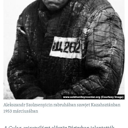
Alekszandr Szolzsenyicin rabruhában szovjet Kazahsztánban
1953 márciusában