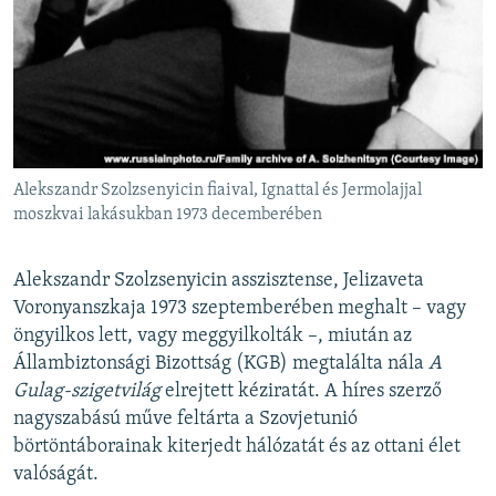
Alekszandr Szolzsenyicin fiaival, Ignattal és Jermolajjal
moszkvai lakásukban 1973 decemberében
Alekszandr Szolzsenyicin
asszisztense, Jelizaveta
Voronyanszkaja 1973 szeptemberében meghalt – vagy
öngyilkos lett, vagy meggyilkolták –, miután az
Állambiztonsági Bizottság (KGB) megtalálta nála
A
Gulag-szigetvilág
elrejtett kéziratát. A híres szerző
nagyszabású műve feltárta a Szovjetunió
börtöntáborainak kiterjedt hálózatát és az ottani élet
valóságát.