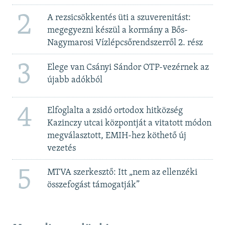
2
A rezsicsökkentés üti a szuverenitást:
megegyezni készül a kormány a Bős-
Nagymarosi Vízlépcsőrendszerről 2. rész
3
Elege van Csányi Sándor OTP-vezérnek az
újabb adókból
4
Elfoglalta a zsidó ortodox hitközség
Kazinczy utcai központját a vitatott módon
megválasztott, EMIH-hez köthető új
vezetés
5
MTVA szerkesztő: Itt „nem az ellenzéki
összefogást támogatják”