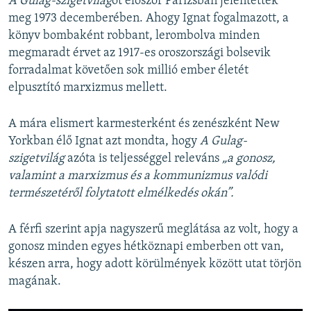
A Gulag-szigetvilág
ot először Párizsban jelentették
meg 1973 decemberében. Ahogy Ignat fogalmazott, a
könyv bombaként robbant, lerombolva minden
megmaradt érvet az 1917-es oroszországi bolsevik
forradalmat követően sok millió ember életét
elpusztító marxizmus mellett.
A mára elismert karmesterként és zenészként New
Yorkban élő Ignat azt mondta, hogy
A Gulag-
szigetvilág
azóta is teljességgel releváns
„a gonosz,
valamint a marxizmus és a kommunizmus valódi
természetéről folytatott elmélkedés okán”.
A férfi szerint apja nagyszerű meglátása az volt, hogy a
gonosz minden egyes hétköznapi emberben ott van,
készen arra, hogy adott körülmények között utat törjön
magának.