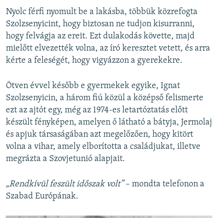
Nyolc férfi nyomult be a lakásba, többük közrefogta
Szolzsenyicint, hogy biztosan ne tudjon kisurranni,
hogy felvágja az ereit. Ezt dulakodás követte, majd
mielőtt elvezették volna, az író keresztet vetett, és arra
kérte a feleségét, hogy vigyázzon a gyerekekre.
Ötven évvel később e gyermekek egyike, Ignat
Szolzsenyicin, a három fiú közül a középső felismerte
ezt az ajtót egy, még az 1974-es letartóztatás előtt
készült fényképen, amelyen ő látható a bátyja, Jermolaj
és apjuk társaságában azt megelőzően, hogy kitört
volna a vihar, amely elborította a családjukat, illetve
megrázta a Szovjetunió alapjait.
„Rendkívül feszült időszak volt”
– mondta telefonon a
Szabad Európának.