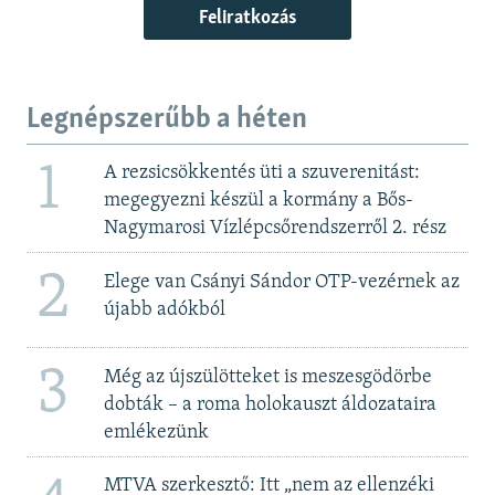
Feliratkozás
Legnépszerűbb a héten
1
A rezsicsökkentés üti a szuverenitást:
megegyezni készül a kormány a Bős-
Nagymarosi Vízlépcsőrendszerről 2. rész
2
Elege van Csányi Sándor OTP-vezérnek az
újabb adókból
3
Még az újszülötteket is meszesgödörbe
dobták – a roma holokauszt áldozataira
emlékezünk
MTVA szerkesztő: Itt „nem az ellenzéki