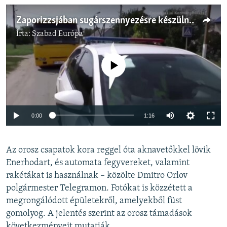
Zaporizzsjában sugárszennyezésre készülnek
Írta:
Szabad Európa
Jelenleg nincs elérhető tartalom
Auto
0:00
1:16
240p
Az orosz csapatok kora reggel óta aknavetőkkel lövik
360p
Enerhodart, és automata fegyvereket, valamint
Auto
240p
360p
480p
480p
rakétákat is használnak – közölte Dmitro Orlov
720p
polgármester Telegramon. Fotókat is közzétett a
720p
1080p
megrongálódott épületekről, amelyekből füst
1080p
gomolyog. A jelentés szerint az orosz támadások
következményeit mutatják.