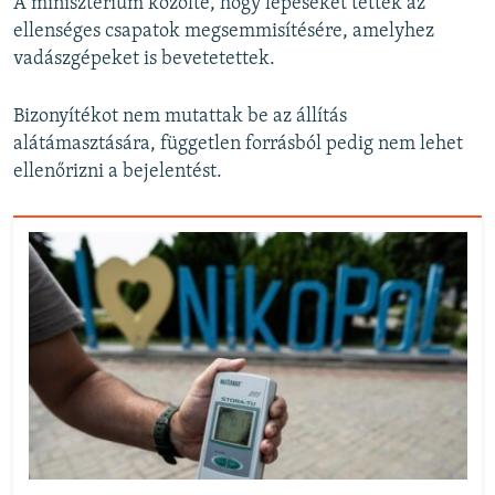
A minisztérium közölte, hogy lépéseket tettek az
ellenséges csapatok megsemmisítésére, amelyhez
vadászgépeket is bevetetettek.
Bizonyítékot nem mutattak be az állítás
alátámasztására, független forrásból pedig nem lehet
ellenőrizni a bejelentést.