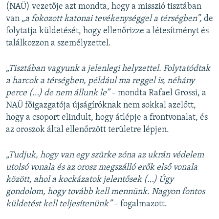
(NAÜ) vezetője azt mondta, hogy a misszió tisztában
van
„a fokozott katonai tevékenységgel a térségben”,
de
folytatja küldetését, hogy ellenőrizze a létesítményt és
találkozzon a személyzettel.
„Tisztában vagyunk a jelenlegi helyzettel. Folytatódtak
a harcok a térségben, például ma reggel is, néhány
perce (…) de nem állunk le”
– mondta Rafael Grossi, a
NAÜ főigazgatója újságíróknak nem sokkal azelőtt,
hogy a csoport elindult, hogy átlépje a frontvonalat, és
az oroszok által ellenőrzött területre lépjen.
„Tudjuk, hogy van egy szürke zóna az ukrán védelem
utolsó vonala és az orosz megszálló erők első vonala
között, ahol a kockázatok jelentősek (…) Úgy
gondolom, hogy tovább kell mennünk. Nagyon fontos
küldetést kell teljesítenünk”
– fogalmazott.