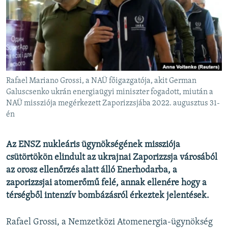
EURÓPAI UNIÓ
VILÁG
KLÍMAVÁLTOZÁS
A MÚLT TANULSÁGAI
Rafael Mariano Grossi, a NAÜ főigazgatója, akit German
KÖVESSEN MINKET!
Galuscsenko ukrán energiaügyi miniszter fogadott, miután a
NAÜ missziója megérkezett Zaporizzsjába 2022. augusztus 31-
én
Valamennyi RFE/RL weboldal
Az ENSZ nukleáris ügynökségének missziója
csütörtökön elindult az ukrajnai Zaporizzsja városából
az orosz ellenőrzés alatt álló Enerhodarba, a
zaporizzsjai atomerőmű felé, annak ellenére hogy a
térségből intenzív bombázásról érkeztek jelentések.
Rafael Grossi, a Nemzetközi Atomenergia-ügynökség