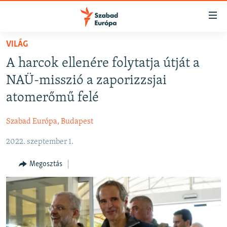
Akadálymentes
mód
Ugrás
VILÁG
a
NAPIRENDEN
A harcok ellenére folytatja útját a
fő
AKTUÁLIS
oldalra
NAÜ-misszió a zaporizzsjai
FELIRATKOZÁS
PODCASTOK
Ugrás
atomerőmű felé
a
VIDEÓK
tartalomjegyzékre
Szabad Európa, Budapest
Spotify
ELEMZŐ
Ugrás
a
2022. szeptember 1.
NER15
Feliratkozás
keresésre
SZABADON
Megosztás
TÁRSADALOM
DEMOKRÁCIA
A PÉNZ NYOMÁBAN