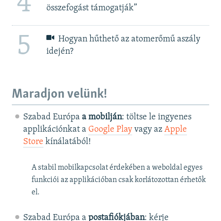
4
összefogást támogatják”
5
Hogyan hűthető az atomerőmű aszály
idején?
Maradjon velünk!
Szabad Európa
a mobilján
: töltse le ingyenes
applikációnkat a
Google Play
vagy az
Apple
Store
kínálatából!
A stabil mobilkapcsolat érdekében a weboldal egyes
funkciói az applikációban csak korlátozottan érhetők
el.
Szabad Európa a
postafiókjában
: kérje