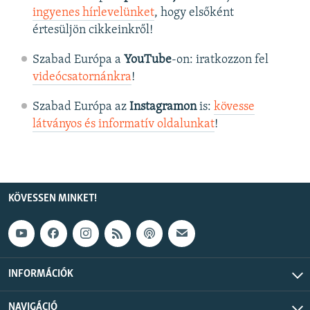
ingyenes hírlevelünket
, hogy elsőként
értesüljön cikkeinkről!
Szabad Európa a
YouTube
-on: iratkozzon fel
videócsatornánkra
!
Szabad Európa az
Instagramon
is:
kövesse
látványos és informatív oldalunkat
! ​
KÖVESSEN MINKET!
INFORMÁCIÓK
NAVIGÁCIÓ