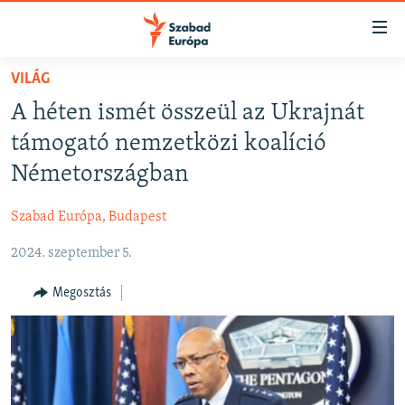
Akadálymentes
mód
Ugrás
VILÁG
a
NAPIRENDEN
A héten ismét összeül az Ukrajnát
fő
AKTUÁLIS
oldalra
támogató nemzetközi koalíció
FELIRATKOZÁS
PODCASTOK
Ugrás
Németországban
a
VIDEÓK
tartalomjegyzékre
Szabad Európa, Budapest
Spotify
ELEMZŐ
Ugrás
a
2024. szeptember 5.
NER15
Feliratkozás
keresésre
SZABADON
Megosztás
TÁRSADALOM
DEMOKRÁCIA
A PÉNZ NYOMÁBAN