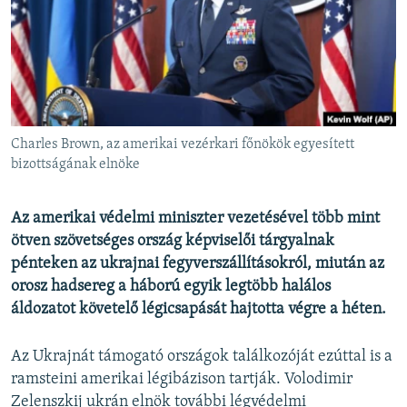
EURÓPAI UNIÓ
VILÁG
KLÍMAVÁLTOZÁS
A MÚLT TANULSÁGAI
Charles Brown, az amerikai vezérkari főnökök egyesített
KÖVESSEN MINKET!
bizottságának elnöke
Az amerikai védelmi miniszter vezetésével több mint
ötven szövetséges ország képviselői tárgyalnak
Valamennyi RFE/RL weboldal
pénteken az ukrajnai fegyverszállításokról, miután az
orosz hadsereg a háború egyik legtöbb halálos
áldozatot követelő légicsapását hajtotta végre a héten.
Az Ukrajnát támogató országok találkozóját ezúttal is a
ramsteini amerikai légibázison tartják. Volodimir
Zelenszkij ukrán elnök további légvédelmi