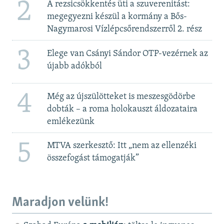
2
A rezsicsökkentés üti a szuverenitást:
megegyezni készül a kormány a Bős-
Nagymarosi Vízlépcsőrendszerről 2. rész
3
Elege van Csányi Sándor OTP-vezérnek az
újabb adókból
4
Még az újszülötteket is meszesgödörbe
dobták – a roma holokauszt áldozataira
emlékezünk
5
MTVA szerkesztő: Itt „nem az ellenzéki
összefogást támogatják”
Maradjon velünk!