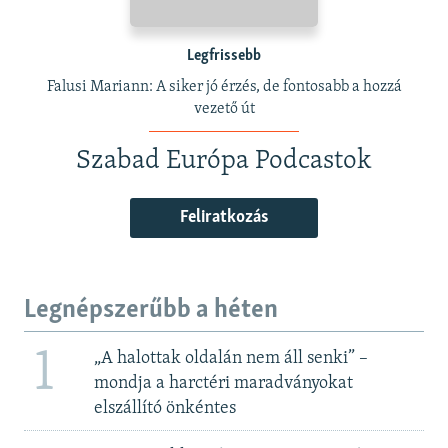
Legfrissebb
Falusi Mariann: A siker jó érzés, de fontosabb a hozzá
vezető út
Szabad Európa Podcastok
Feliratkozás
Legnépszerűbb a héten
1
„A halottak oldalán nem áll senki” –
mondja a harctéri maradványokat
elszállító önkéntes