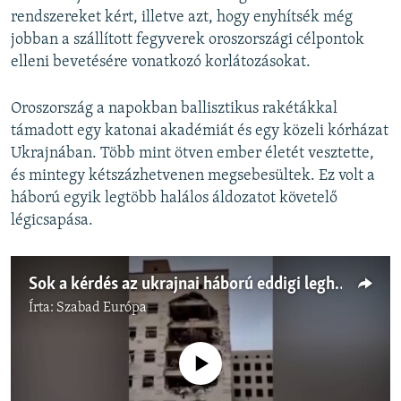
rendszereket kért, illetve azt, hogy enyhítsék még
jobban a szállított fegyverek oroszországi célpontok
elleni bevetésére vonatkozó korlátozásokat.
Oroszország a napokban ballisztikus rakétákkal
támadott egy katonai akadémiát és egy közeli kórházat
Ukrajnában. Több mint ötven ember életét vesztette,
és mintegy kétszázhetvenen megsebesültek. Ez volt a
háború egyik legtöbb halálos áldozatot követelő
légicsapása.
Sok a kérdés az ukrajnai háború eddigi leghalálosabb támadása körül
Írta:
Szabad Európa
Jelenleg nincs elérhető tartalom