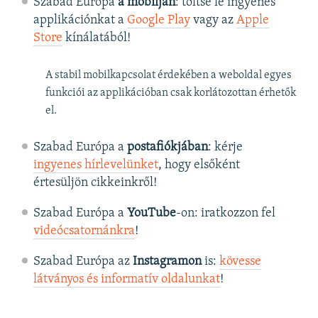
Szabad Európa
a mobilján
: töltse le ingyenes
applikációnkat a
Google Play
vagy az
Apple
Store
kínálatából!
A stabil mobilkapcsolat érdekében a weboldal egyes
funkciói az applikációban csak korlátozottan érhetők
el.
Szabad Európa a
postafiókjában
: kérje
ingyenes hírlevelünket
, hogy elsőként
értesüljön cikkeinkről!
Szabad Európa a
YouTube
-on: iratkozzon fel
videócsatornánkra
!
Szabad Európa az
Instagramon
is:
kövesse
látványos és informatív oldalunkat
! ​