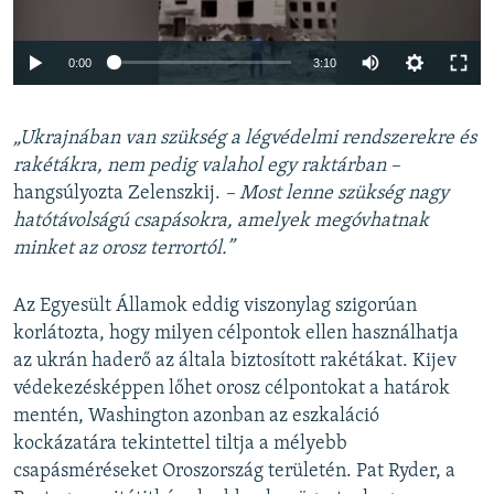
Auto
0:00
3:10
240p
„Ukrajnában van szükség a légvédelmi rendszerekre és
360p
rakétákra, nem pedig valahol egy raktárban –
Auto
240p
360p
480p
480p
hangsúlyozta Zelenszkij.
– Most lenne szükség nagy
720p
hatótávolságú csapásokra, amelyek megóvhatnak
720p
1080p
minket az orosz terrortól.”
1080p
Az Egyesült Államok eddig viszonylag szigorúan
korlátozta, hogy milyen célpontok ellen használhatja
az ukrán haderő az általa biztosított rakétákat. Kijev
védekezésképpen lőhet orosz célpontokat a határok
mentén, Washington azonban az eszkaláció
kockázatára tekintettel tiltja a mélyebb
csapásméréseket Oroszország területén. Pat Ryder, a