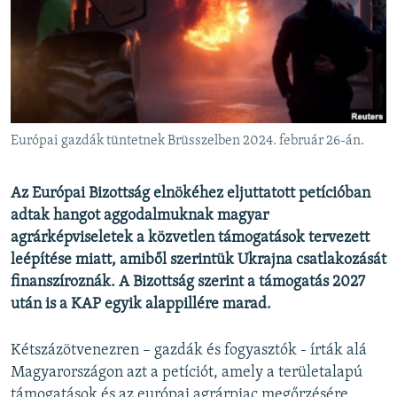
EURÓPAI UNIÓ
VILÁG
KLÍMAVÁLTOZÁS
A MÚLT TANULSÁGAI
Európai gazdák tüntetnek Brüsszelben 2024. február 26-án.
KÖVESSEN MINKET!
Az Európai Bizottság elnökéhez eljuttatott petícióban
adtak hangot aggodalmuknak magyar
agrárképviseletek a közvetlen támogatások tervezett
Valamennyi RFE/RL weboldal
leépítése miatt, amiből szerintük Ukrajna csatlakozását
finanszíroznák. A Bizottság szerint a támogatás 2027
után is a KAP egyik alappillére marad.
Kétszázötvenezren – gazdák és fogyasztók - írták alá
Magyarországon azt a petíciót, amely a területalapú
támogatások és az európai agrárpiac megőrzésére