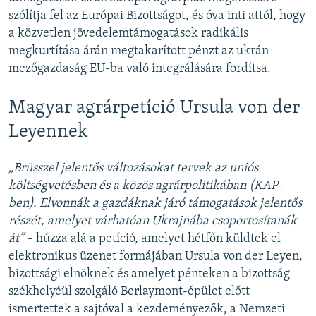
szólítja fel az Európai Bizottságot, és óva inti attól, hogy
a közvetlen jövedelemtámogatások radikális
megkurtítása árán megtakarított pénzt az ukrán
mezőgazdaság EU-ba való integrálására fordítsa.
Magyar agrárpetíció Ursula von der
Leyennek
„Brüsszel jelentős változásokat tervek az uniós
költségvetésben és a közös agrárpolitikában (KAP-
ben). Elvonnák a gazdáknak járó támogatások jelentős
részét, amelyet várhatóan Ukrajnába csoportosítanák
át”
– húzza alá a petíció, amelyet hétfőn küldtek el
elektronikus üzenet formájában Ursula von der Leyen,
bizottsági elnöknek és amelyet pénteken a bizottság
székhelyéül szolgáló Berlaymont-épület előtt
ismertettek a sajtóval a kezdeményezők, a Nemzeti