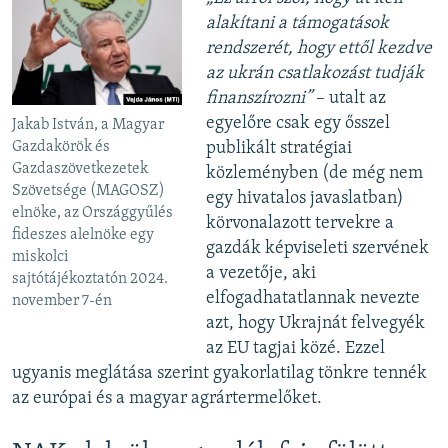
alakítani a támogatások
rendszerét, hogy ettől kezdve
az ukrán csatlakozást tudják
finanszírozni”
– utalt az
egyelőre csak egy ősszel
Jakab István, a Magyar
publikált stratégiai
Gazdakörök és
Gazdaszövetkezetek
közleményben (de még nem
Szövetsége (MAGOSZ)
egy hivatalos javaslatban)
elnöke, az Országgyűlés
körvonalazott tervekre a
fideszes alelnöke egy
gazdák képviseleti szervének
miskolci
a vezetője, aki
sajtótájékoztatón 2024.
elfogadhatatlannak nevezte
november 7-én
azt, hogy Ukrajnát felvegyék
az EU tagjai közé. Ezzel
ugyanis meglátása szerint gyakorlatilag tönkre tennék
az európai és a magyar agrártermelőket.