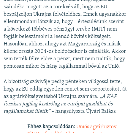
szándéka mögött az a törekvés áll, hogy az EU
bespájzoljon Ukrajna felvételéhez. Ennek ugyanakkor
ellentmondani látszik az, hogy – értesülésünk szerint –
a következő többéves pénzügyi tervbe (MFF) nem
fogják beleszámolni a leendő bővítés költségeit.
Hasonlóan ahhoz, ahogy azt Magyarország és másik
kilenc ország 2004-es belépésekor is csinálták. Akkor
sem tették félre előre a pénzt, mert nem tudták, hogy
pontosan mikor és hány tagállammal bővül az Unió.
A bizottság szóvivője pedig pénteken világossá tette,
hogy az EU eddig egyetlen centet sem csoportosított át
az agrárköltségvetésből Ukrajna számára.
„A KAP
forrásai jogilag kizárólag az európai gazdákat és
tagállamokat illetik”
– hangsúlyozta Újvári Balázs.
Ehhez kapcsolódóan:
Uniós agrárbiztos: