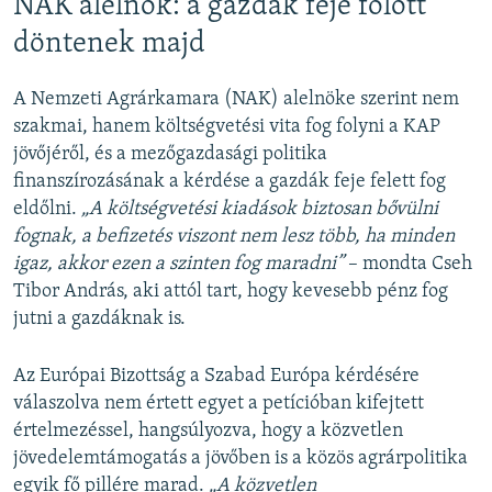
NAK alelnök: a gazdák feje fölött
döntenek majd
A Nemzeti Agrárkamara (NAK) alelnöke szerint nem
szakmai, hanem költségvetési vita fog folyni a KAP
jövőjéről, és a mezőgazdasági politika
finanszírozásának a kérdése a gazdák feje felett fog
eldőlni.
„A költségvetési kiadások biztosan bővülni
fognak, a befizetés viszont nem lesz több, ha minden
igaz, akkor ezen a szinten fog maradni”
– mondta Cseh
Tibor András, aki attól tart, hogy kevesebb pénz fog
jutni a gazdáknak is.
Az Európai Bizottság a Szabad Európa kérdésére
válaszolva nem értett egyet a petícióban kifejtett
értelmezéssel, hangsúlyozva, hogy a közvetlen
jövedelemtámogatás a jövőben is a közös agrárpolitika
egyik fő pillére marad.
„A közvetlen