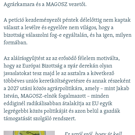
Agrárkamara és a MAGOSZ vezetői.
A petíció kezdeményezői péntek délelőttig nem kaptak
választ a levélre és egyelőre nem világos, hogy a
bizottság válaszolni fog-e egyáltalán, és ha igen, milyen
formában.
Az aláírásgyűjtést az az erősödő félelem motiválta,
hogy az Európai Bizottság a nyár derekán olyan
javaslatokat tesz majd le az asztalra a következő
többéves uniós keretköltségvetésre és annak részeként
a 2027 utáni közös agrárpolitikára, amely – mint Jakab
István, MAGOSZ-elnök fogalmazott – minden
eddiginél radikálisabban átalakítja az EU egyik
legrégebbi közös politikáját és azon belül a gazdák
támogatását szolgáló rendszert.
„Ez arról szól, hogy át kell