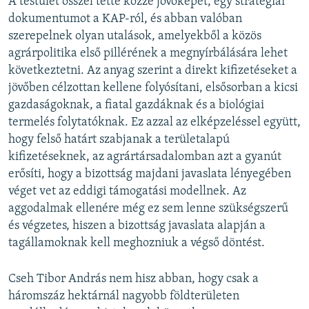
A testület ősszel tette közzé jövőképét, egy stratégiai
dokumentumot a KAP-ról, és abban valóban
szerepelnek olyan utalások, amelyekből a közös
agrárpolitika első pillérének a megnyírbálására lehet
következtetni. Az anyag szerint a direkt kifizetéseket a
jövőben célzottan kellene folyósítani, elsősorban a kicsi
gazdaságoknak, a fiatal gazdáknak és a biológiai
termelés folytatóknak. Ez azzal az elképzeléssel együtt,
hogy felső határt szabjanak a területalapú
kifizetéseknek, az agrártársadalomban azt a gyanút
erősíti, hogy a bizottság majdani javaslata lényegében
véget vet az eddigi támogatási modellnek. Az
aggodalmak ellenére még ez sem lenne szükségszerű
és végzetes, hiszen a bizottság javaslata alapján a
tagállamoknak kell meghozniuk a végső döntést.
Cseh Tibor András nem hisz abban, hogy csak a
háromszáz hektárnál nagyobb földterületen