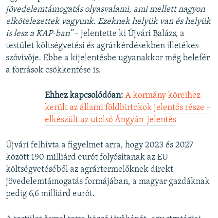
jövedelemtámogatás olyasvalami, ami mellett nagyon
elkötelezettek vagyunk. Ezeknek helyük van és helyük
is lesz a KAP-ban”
– jelentette ki Újvári Balázs, a
testület költségvetési és agrárkérdésekben illetékes
szóvivője. Ebbe a kijelentésbe ugyanakkor még belefér
a források csökkentése is.
Ehhez kapcsolódóan:
A kormány köreihez
került az állami földbirtokok jelentős része –
elkészült az utolsó Ángyán-jelentés
Újvári felhívta a figyelmet arra, hogy 2023 és 2027
között 190 milliárd eurót folyósítanak az EU
költségvetéséből az agrártermelőknek direkt
jövedelemtámogatás formájában, a magyar gazdáknak
pedig 6,6 milliárd eurót.