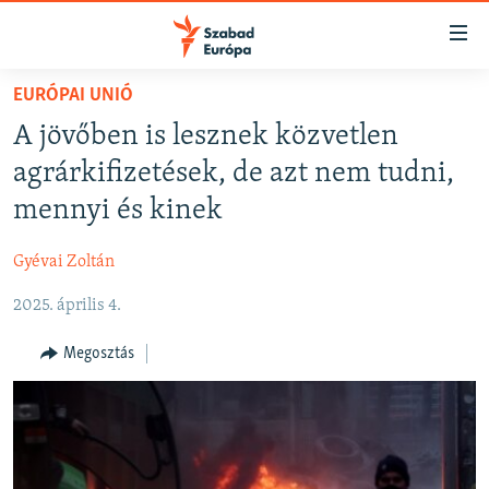
Akadálymentes
mód
Ugrás
EURÓPAI UNIÓ
a
NAPIRENDEN
A jövőben is lesznek közvetlen
fő
AKTUÁLIS
oldalra
agrárkifizetések, de azt nem tudni,
FELIRATKOZÁS
PODCASTOK
Ugrás
mennyi és kinek
a
VIDEÓK
tartalomjegyzékre
Gyévai Zoltán
Spotify
ELEMZŐ
Ugrás
a
2025. április 4.
NER15
Feliratkozás
keresésre
SZABADON
Megosztás
TÁRSADALOM
DEMOKRÁCIA
A PÉNZ NYOMÁBAN