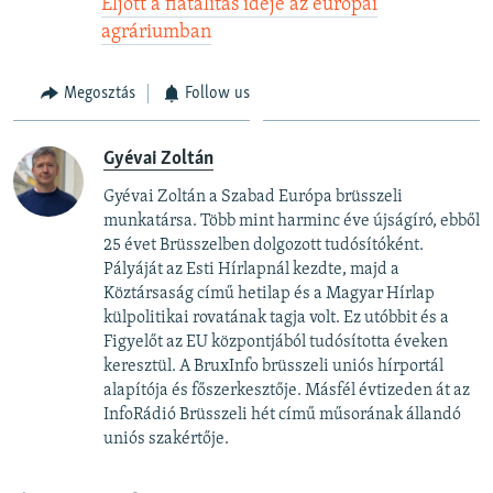
Eljött a fiatalítás ideje az európai
agráriumban
Megosztás
Follow us
Gyévai Zoltán
Gyévai Zoltán a Szabad Európa brüsszeli
munkatársa. Több mint harminc éve újságíró, ebből
25 évet Brüsszelben dolgozott tudósítóként.
Pályáját az Esti Hírlapnál kezdte, majd a
Köztársaság című hetilap és a Magyar Hírlap
külpolitikai rovatának tagja volt. Ez utóbbit és a
Figyelőt az EU központjából tudósította éveken
keresztül. A BruxInfo brüsszeli uniós hírportál
alapítója és főszerkesztője. Másfél évtizeden át az
InfoRádió Brüsszeli hét című műsorának állandó
uniós szakértője.