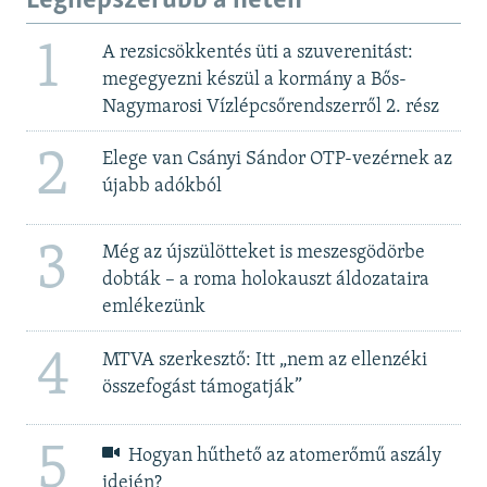
Legnépszerűbb a héten
1
A rezsicsökkentés üti a szuverenitást:
megegyezni készül a kormány a Bős-
Nagymarosi Vízlépcsőrendszerről 2. rész
2
Elege van Csányi Sándor OTP-vezérnek az
újabb adókból
3
Még az újszülötteket is meszesgödörbe
dobták – a roma holokauszt áldozataira
emlékezünk
4
MTVA szerkesztő: Itt „nem az ellenzéki
összefogást támogatják”
5
Hogyan hűthető az atomerőmű aszály
idején?