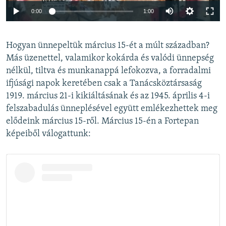
Auto
0:00
1:00
240p
Hogyan ünnepeltük március 15-ét a múlt században?
360p
Más üzenettel, valamikor kokárda és valódi ünnepség
Auto
240p
360p
480p
480p
nélkül, tiltva és munkanappá lefokozva, a forradalmi
720p
ifjúsági napok keretében csak a Tanácsköztársaság
720p
1080p
1919. március 21-i kikiáltásának és az 1945. április 4-i
1080p
felszabadulás ünneplésével együtt emlékezhettek meg
elődeink március 15-ről. Március 15-én a Fortepan
képeiből válogattunk: