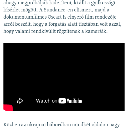
ahogy megpróbálják kideríteni, ki állt a gyilkossági
kísérlet mögött. A Sundance-en elismert, majd a
dokumentumfilmes Oscart is elnyerő film rendezője
arról beszélt, hogy a forgatás alatt tisztában volt azzal,
hogy valami rendkívülit rögzítenek a kameráik.
Közben az ukrajnai háborúban mindkét oldalon nagy