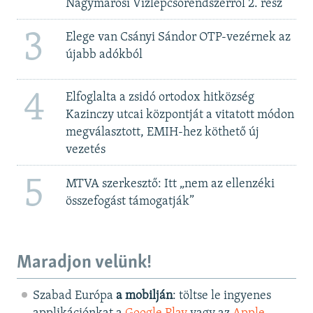
Nagymarosi Vízlépcsőrendszerről 2. rész
3
Elege van Csányi Sándor OTP-vezérnek az
újabb adókból
4
Elfoglalta a zsidó ortodox hitközség
Kazinczy utcai központját a vitatott módon
megválasztott, EMIH-hez köthető új
vezetés
5
MTVA szerkesztő: Itt „nem az ellenzéki
összefogást támogatják”
Maradjon velünk!
Szabad Európa
a mobilján
: töltse le ingyenes