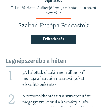
Legfrissebb
Falusi Mariann: A siker jó érzés, de fontosabb a hozzá
vezető út
Szabad Európa Podcastok
Feliratkozás
Legnépszerűbb a héten
1
„A halottak oldalán nem áll senki” –
mondja a harctéri maradványokat
elszállító önkéntes
2
A rezsicsökkentés üti a szuverenitást:
megegyezni készül a kormány a Bős-