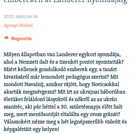
embereken át Landerer nyomdájáig
EURÓPAI UNIÓ
VILÁG
2023. március 18.
Aponyi Noémi
KLÍMAVÁLTOZÁS
A MÚLT TANULSÁGAI
Megosztás
KÖVESSEN MINKET!
Milyen állapotban van Landerer egykori nyomdája,
ahol a Nemzeti dalt és a tizenkét pontot nyomtatták?
Miért kellenek gondolkodó emberek egy, a tanári
hivatásáról már lemondott pedagógus szerint? Mit
Valamennyi RFE/RL weboldal
mondott Navalnij, amikor rájött, hogy Novicsokkal
akarták megmérgezni? Mit írt az ukrajnai háborúban
életüket feláldozó lányokról és nőkről az az ukrán
szanitéc, aki pár héttel a 30. születésnapja előtt halt
meg, mert mentőautóját eltalálta egy orosz gránát?
Válaszokért nézze meg a hét legnépszerűbb videóit és
képgalériáit egy helyen!