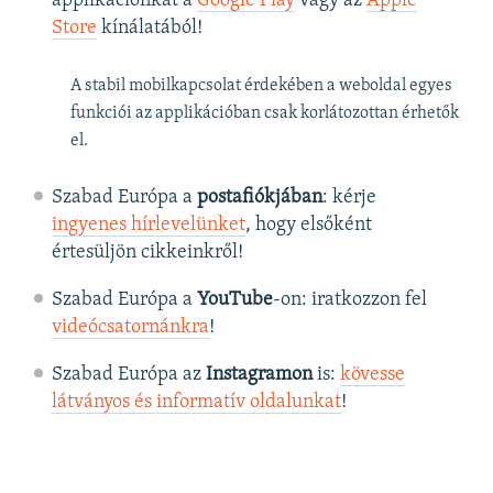
applikációnkat a
Google Play
vagy az
Apple
Store
kínálatából!
A stabil mobilkapcsolat érdekében a weboldal egyes
funkciói az applikációban csak korlátozottan érhetők
el.
Szabad Európa a
postafiókjában
: kérje
ingyenes hírlevelünket
, hogy elsőként
értesüljön cikkeinkről!
Szabad Európa a
YouTube
-on: iratkozzon fel
videócsatornánkra
!
Szabad Európa az
Instagramon
is:
kövesse
látványos és informatív oldalunkat
! ​