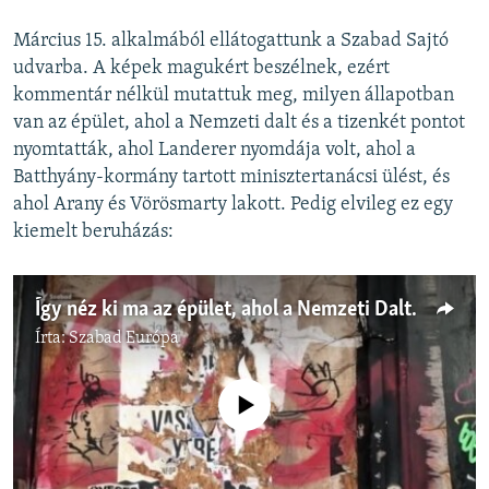
Március 15. alkalmából ellátogattunk a Szabad Sajtó
udvarba. A képek magukért beszélnek, ezért
kommentár nélkül mutattuk meg, milyen állapotban
van az épület, ahol a Nemzeti dalt és a tizenkét pontot
nyomtatták, ahol Landerer nyomdája volt, ahol a
Batthyány-kormány tartott minisztertanácsi ülést, és
ahol Arany és Vörösmarty lakott. Pedig elvileg ez egy
kiemelt beruházás:
Így néz ki ma az épület, ahol a Nemzeti Dalt nyomtatták
Írta:
Szabad Európa
Jelenleg nincs elérhető tartalom