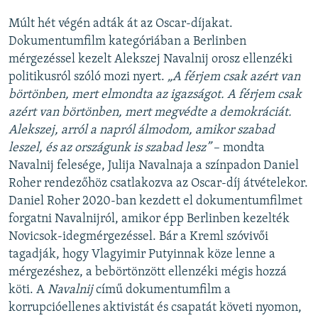
Múlt hét végén adták át az Oscar-díjakat.
Dokumentumfilm kategóriában a Berlinben
mérgezéssel kezelt Alekszej Navalnij orosz ellenzéki
politikusról szóló mozi nyert.
„​A férjem csak azért van
börtönben, mert elmondta az igazságot. A férjem csak
azért van börtönben, mert megvédte a demokráciát.
Alekszej, arról a napról álmodom, amikor szabad
leszel, és az országunk is szabad lesz”
– mondta
Navalnij felesége, Julija Navalnaja a színpadon Daniel
Roher rendezőhöz csatlakozva az Oscar-díj átvételekor.
Daniel Roher 2020-ban kezdett el dokumentumfilmet
forgatni Navalnijról, amikor épp Berlinben kezelték
Novicsok-idegmérgezéssel. Bár a Kreml szóvivői
tagadják, hogy Vlagyimir Putyinnak köze lenne a
mérgezéshez, a bebörtönzött ellenzéki mégis hozzá
köti. A
Navalnij
című dokumentumfilm a
korrupcióellenes aktivistát és csapatát követi nyomon,