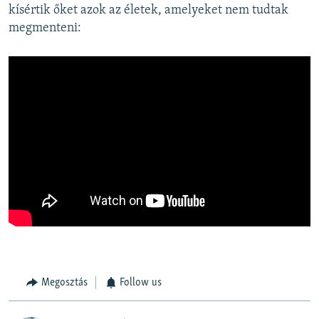
kísértik őket azok az életek, amelyeket nem tudtak
megmenteni:
Megosztás
Follow us