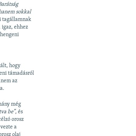
Barátság
 hanem sokkal
i tagállamnak
 igaz, ehhez
schengeni
ált, hogy
leni támadásról
hanem az
a.
rmány még
tva be”
, és
élzó orosz
vezte a
orosz olaj