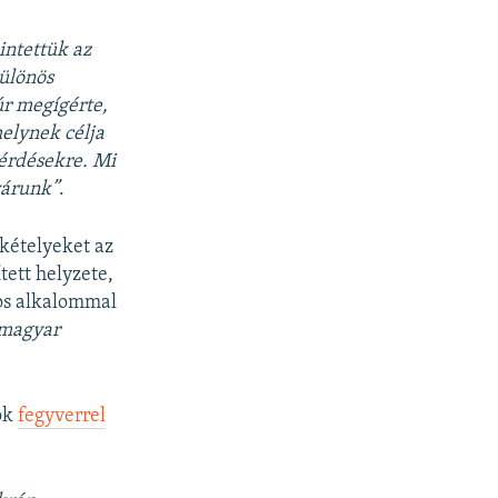
intettük az
különös
úr megígérte,
elynek célja
kérdésekre. Mi
várunk”
.
 kételyeket az
tett helyzete,
os alkalommal
 magyar
ok
fegyverrel