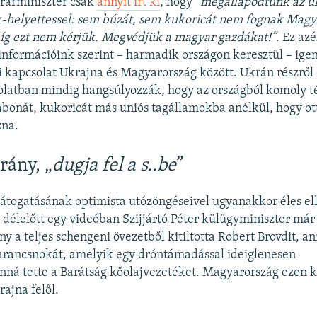
rárminiszter csak
annyit írt ki
, hogy
“megállapodtunk az u
k-helyettessel: sem búzát, sem kukoricát nem fognak Magy
míg ezt nem kérjük. Megvédjük a magyar gazdákat!”
. Ez az
nformációink szerint – harmadik országon keresztül – igeni
kapcsolat Ukrajna és Magyarország között. Ukrán részről
olatban mindig hangsúlyozzák, hogy az országból komoly t
bonát, kukoricát más uniós tagállamokba anélkül, hogy ott
zna.
rány, „
dugja fel a s..be
”
átogatásának optimista utózöngéseivel ugyanakkor éles ell
 délelőtt egy videóban Szijjártó Péter külügyminiszter már 
 a teljes schengeni övezetből kitiltotta Robert Brovdit, a
arancsnokát, amelyik egy dróntámadással ideiglenesen
nná tette a Barátság kőolajvezetéket. Magyarország ezen k
rajna felől.