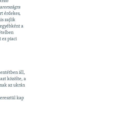
krán
arországra
ért érdekes,
s zajlik
 egyébként a
ételben
 ez piaci
entétben áll,
azt közölte, a
nnak az ukrán
eresztül kap