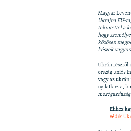
Magyar Leven
Ukrajna EU-tag
tekintettel a 
hogy személye
közösen megold
készek vagyunk
Ukrán részről 
ország uniós i
vagy az ukrán
nyilatkozta, h
mezőgazdaság
Ehhez ka
védik Uk