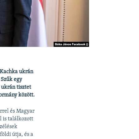
s Kachka ukrán
 Szűk egy
ukrán tisztet
kormány között.
errel és Magyar
is találkozott
zélések
öldi útja, és a