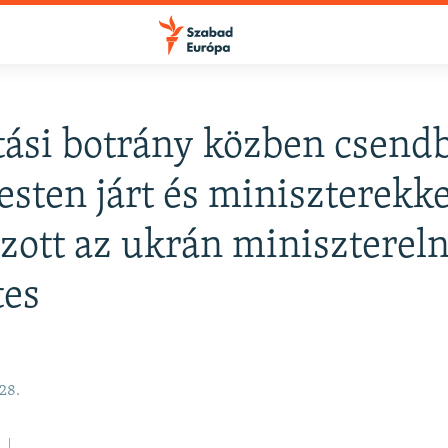
ltási botrány közben csend
FELIRATKOZÁS
sten járt és miniszterekke
ozott az ukrán miniszterel
Apple Podcasts
tes
Spotify
Feliratkozás
28.