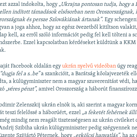
 ezt azzal indokolta, hogy „
Ukrajna pontosan tudja, hogy a 
 ellen indított támadások elsősorban nem Oroszországnak,
országnak és persze Szlovákiának ártanak”
. Egy schengen
an a joga ahhoz, hogy az egész övezetből kitiltson valakit,
ap kell, az erről szóló információt pedig fel kell tölteni a 
endszerbe. Ezzel kapcsolatban kérdéseket küldtünk a KKM
ak.
saját Facebook oldalán egy
ukrán nyelvű videóban
úgy reag
“dugja fel a s..be”
a szankcióit, a Barátság kőolajvezeték el
ta, a külügyminiszter nem a magyar szuverenitást védi, 
azó
„véres pénzt”,
amivel Oroszország a háborút finanszírozz
odimir Zelenszkij ukrán elnök is, aki szerint a magyar ko
t teszi felelőssé a háborúért, ezzel
„a feketét fehérnek állí
ég mindig nem reagált tisztességesen az ukrán civileket c
Andrij Szibiha ukrán külügyminiszter pedig szégyennek ne
t üzente Szijjártó Péternek, hogy „
erkölcsi hanyatlás”
, ha az 