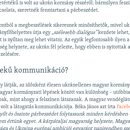
tértékű is volt az ukrán kormány részéről: bármilyen feszül
csolata, szeretnék fenntartani a párbeszédet.
ntból a megbeszélések sikeresnek minősíthetők, mivel uk
ányfőhelyettes útja egy
„szélesebb dialógus”
kezdete lehet
is nyíltan meg lehet vitatni. Az egyik legfontosabb ilyen a
ég helyzete, az ukrán fél jelezte, hogy ebben is nyitottak 
zelésére.
nekű kommunikáció?
 látják, az időnként élesen ukránellenes magyar kormányz
agyar kormányzati lépések között van különbség – utóbbia
ak, mint ahogy a felszínen látszanak. A magyar vendéglát
v volt a látogatás kommunikációja. Bóka János azt írta
Faceb
nyílt és őszinte párbeszédet folytassunk minden kérdésben 
m értünk egyet. A kárpátaljai magyarság helyzete, Magya
ága és Ukrajna európai ambíciói egyaránt napirendben sz