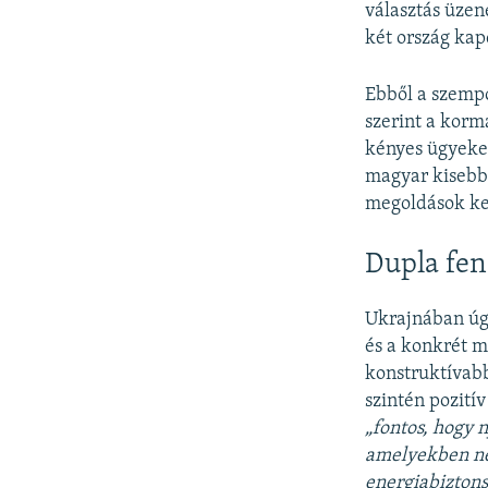
választás üzene
két ország kap
Ebből a szempo
szerint a korm
kényes ügyeket 
magyar kisebbs
megoldások ke
Dupla fe
Ukrajnában úgy
és a konkrét m
konstruktívabb
szintén pozití
„fontos, hogy 
amelyekben ne
energiabiztons