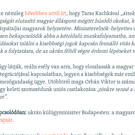
te némileg
bővebben arról írt
, hogy Taras Kachkával
„áttek
ságát elutasító magyar álláspont mögött húzódó okokat, 
kárpátaljai magyarok helyzetére. Miniszterelnök-helyettes 
sen bekapcsolódik abba a kétoldalú munkafolyamatba, am
ásokat találni a kisebbségi jogok kapcsán fennálló vitás 
 a folytatásra, de az ukrán féltől végre érdemi lépéseket 
úgy látják, reális esély van arra, hogy eloszlassák a magyar
ntegrációjával kapcsolatban, legyen a kisebbségek már emlí
 mezőgazdaság ügye. Utóbbiról maga Orbán Viktor is szám
ogy keleti szomszédunk uniós csatlakozása
„tönkre tenné a
ot”
.
pcsolódóan:
ukrán külügyminiszter Budapesten: a magyar
rajnát
.