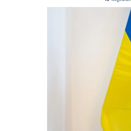
EURÓPAI UNIÓ
VILÁG
KLÍMAVÁLTOZÁS
A MÚLT TANULSÁGAI