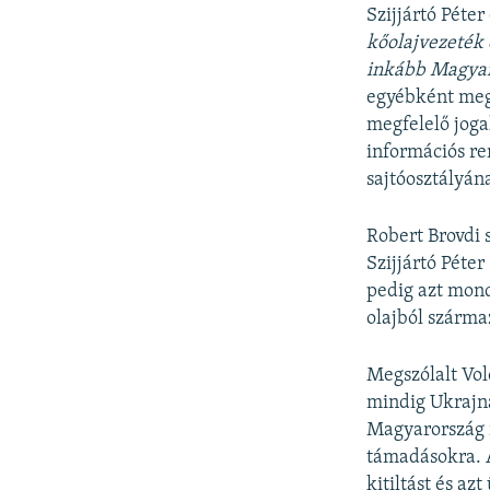
Szijjártó Péter
kőolajvezeték
inkább Magyar
egyébként megv
megfelelő jogal
információs r
sajtóosztályán
Robert Brovdi 
Szijjártó Péter
pedig azt mond
olajból szárm
Megszólalt Vol
mindig Ukrajná
Magyarország m
támadásokra. 
kitiltást és az