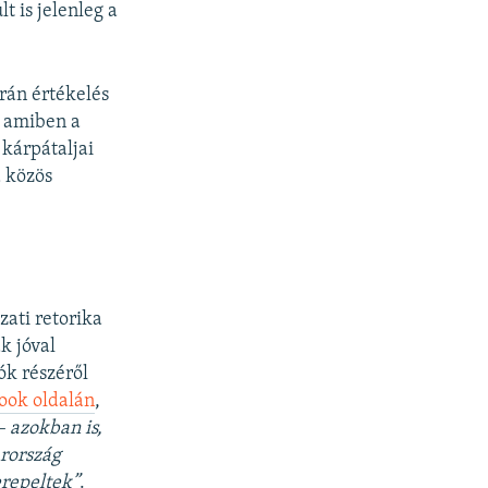
t is jelenleg a
rán értékelés
, amiben a
 kárpátaljai
a közös
ati retorika
k jóval
ók részéről
ook oldalán
,
– azokban is,
rország
erepeltek”
.