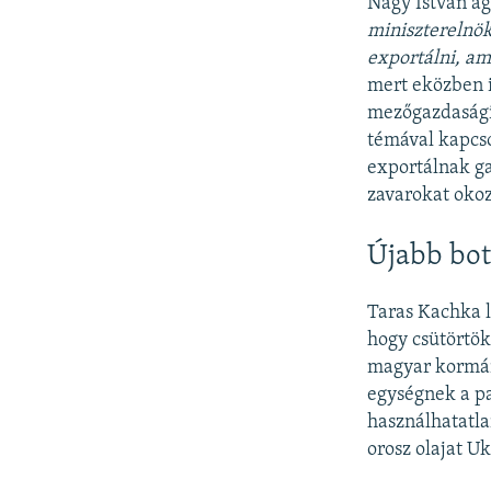
Nagy István ag
miniszterelnö
exportálni, a
mert eközben i
mezőgazdasági 
témával kapcs
exportálnak ga
zavarokat oko
Újabb bot
Taras Kachka l
hogy csütörtök
magyar kormány
egységnek a p
használhatatla
orosz olajat Uk