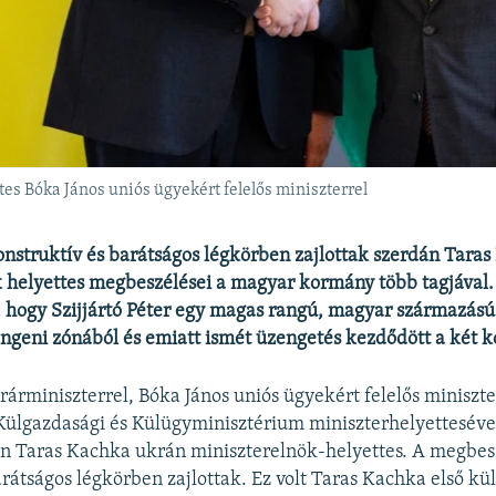
es Bóka János uniós ügyekért felelős miniszterrel
onstruktív és barátságos légkörben zajlottak szerdán Tara
 helyettes megbeszélései a magyar kormány több tagjával.
, hogy Szijjártó Péter egy magas rangú, magyar származású 
chengeni zónából és emiatt ismét üzengetés kezdődött a két 
rárminiszterrel, Bóka János uniós ügyekért felelős miniszt
Külgazdasági és Külügyminisztérium miniszterhelyettesével 
án Taras Kachka ukrán miniszterelnök-helyettes. A megbes
rátságos légkörben zajlottak. Ez volt Taras Kachka első külf