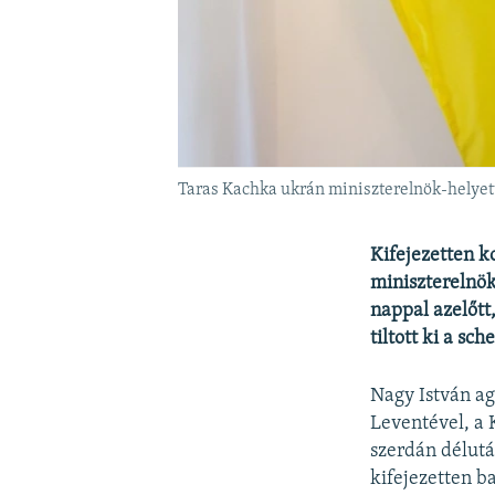
Taras Kachka ukrán miniszterelnök-helyett
Kifejezetten k
miniszterelnök
nappal azelőtt
tiltott ki a s
Nagy István ag
Leventével, a 
szerdán délut
kifejezetten ba