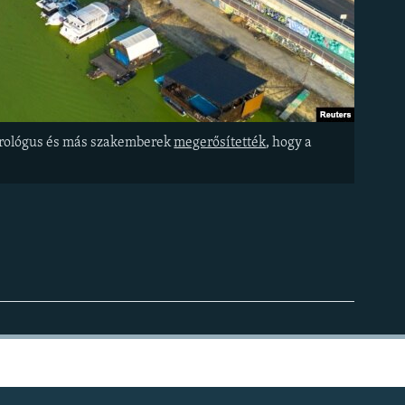
drológus és más szakemberek
megerősítették
, hogy a