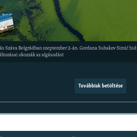
lgás Száva Belgrádban szeptember 2-án. Gordana Subakov Simić hi
változásai okozzák az algásodást
Továbbiak betöltése