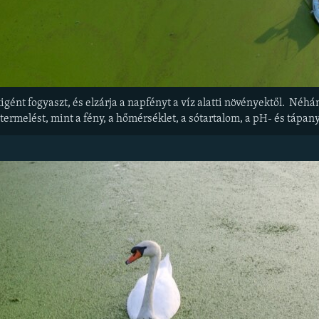
igént fogyaszt, és elzárja a napfényt a víz alatti növényektől. Néh
ermelést, mint a fény, a hőmérséklet, a sótartalom, a pH- és tápan