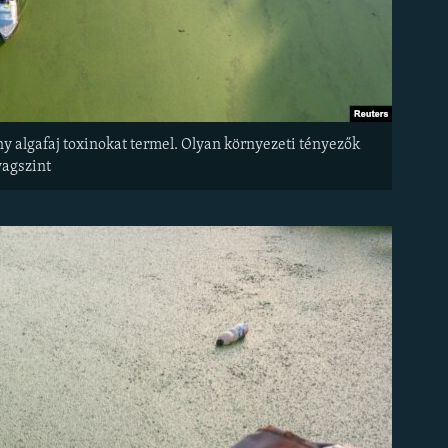
ány algafaj toxinokat termel. Olyan környezeti tényezők
yagszint