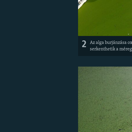
2
Az alga burjánzása ox
serkenthetik a méregt