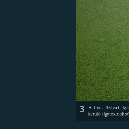
3
Hattyú a Száva belgrá
kerülő algatoxinok sú