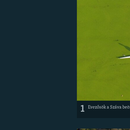
EURÓPAI UNIÓ
VILÁG
KLÍMAVÁLTOZÁS
A MÚLT TANULSÁGAI
1
Evezősök a Száva beöm