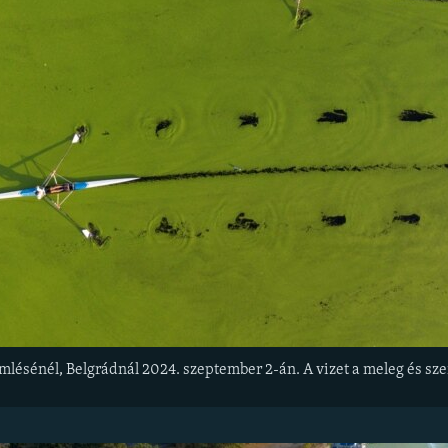
lésénél, Belgrádnál 2024. szeptember 2-án. A vizet a meleg és sze