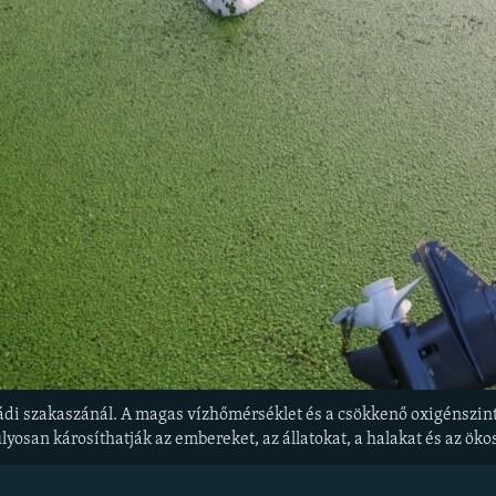
di szakaszánál. A magas vízhőmérséklet és a csökkenő oxigénszint is
lyosan károsíthatják az embereket, az állatokat, a halakat és az ök