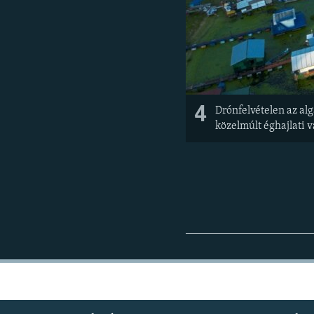
4
Drónfelvételen az a
közelmúlt éghajlati 