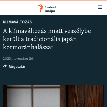
Akadálymentes
mód
Ugrás
KLÍMAVÁLTOZÁS
a
NAPIRENDEN
A klímaváltozás miatt veszélybe
fő
AKTUÁLIS
oldalra
került a tradicionális japán
PODCASTOK
Ugrás
kormoránhalászat
a
VIDEÓK
tartalomjegyzékre
2023. november 26.
ELEMZŐ
Ugrás
a
Megosztás
NER15
keresésre
SZABADON
TÁRSADALOM
DEMOKRÁCIA
A PÉNZ NYOMÁBAN