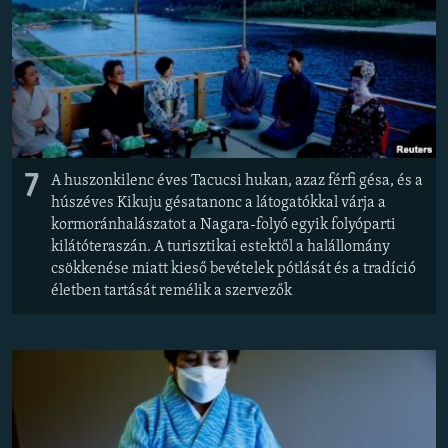
7
A huszonkilenc éves Tacucsi hukan, azaz férfi gésa, és a
húszéves Kikuju gésatanonc a látogatókkal várja a
kormoránhalászatot a Nagara-folyó egyik folyóparti
kilátóteraszán. A turisztikai estektől a halállomány
csökkenése miatt kieső bevételek pótlását és a tradíció
életben tartását remélik a szervezők