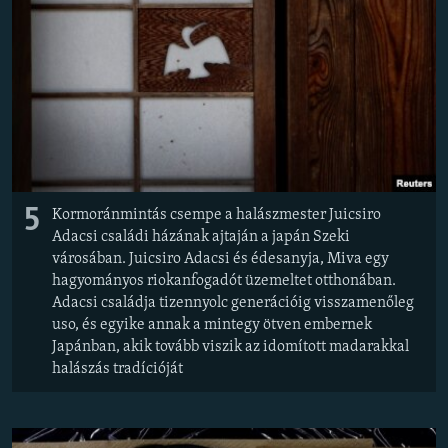
EURÓPAI UNIÓ
VILÁG
KLÍMAVÁLTOZÁS
A MÚLT TANULSÁGAI
KÖVESSEN MINKET!
5
Kormoránmintás csempe a halászmester Juicsiro
Adacsi családi házának ajtaján a japán Szeki
városában. Juicsiro Adacsi és édesanyja, Miva egy
Valamennyi RFE/RL weboldal
hagyományos riokanfogadót üzemeltet otthonában.
Adacsi családja tizennyolc generációig visszamenőleg
uso, és egyike annak a mintegy ötven embernek
Japánban, akik tovább viszik az idomított madarakkal
halászás tradícióját