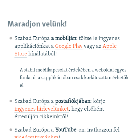
Maradjon velünk!
Szabad Európa
a mobilján
: töltse le ingyenes
applikációnkat a
Google Play
vagy az
Apple
Store
kínálatából!
A stabil mobilkapcsolat érdekében a weboldal egyes
funkciói az applikációban csak korlátozottan érhetők
el.
Szabad Európa a
postafiókjában
: kérje
ingyenes hírlevelünket
, hogy elsőként
értesüljön cikkeinkről!
Szabad Európa a
YouTube
-on: iratkozzon fel
videócsatornánkra
!