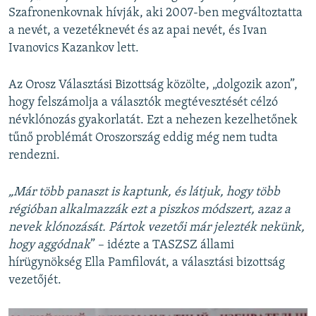
Szafronenkovnak hívják, aki 2007-ben megváltoztatta
a nevét, a vezetéknevét és az apai nevét, és Ivan
Ivanovics Kazankov lett.
Az Orosz Választási Bizottság közölte, „dolgozik azon”,
hogy felszámolja a választók megtévesztését célzó
névklónozás gyakorlatát. Ezt a nehezen kezelhetőnek
tűnő problémát Oroszország eddig még nem tudta
rendezni.
„Már több panaszt is kaptunk, és látjuk, hogy több
régióban alkalmazzák ezt a piszkos módszert, azaz a
nevek klónozását. Pártok vezetői már jelezték nekünk,
hogy aggódnak
” – idézte a TASZSZ állami
hírügynökség Ella Pamfilovát, a választási bizottság
vezetőjét.