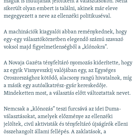
maguk is induljanak jelöltként a választásokon. Néha
sikerült olyan embert is találni, akinek már eleve
megegyezett a neve az ellenzéki politikuséval.
A machinációk kiagyalói abban reménykednek, hogy
egy-egy választókörzetben elegendő számú szavazó
voksol majd figyelmetlenségből a „klónokra”.
A Novaja Gazéta tényfeltáró nyomozás kiderítette, hogy
az egyik Visnyevszkij valójában egy, az Egységes
Oroszországhoz kötődő, alacsony rangú hivatalnok, míg
a másik egy autóalkatrész-gyár kereskedője.
Mindeketten most, a választás előtt változtattak nevet.
Nemcsak a „klónozás” teszi furcsává az idei Duma-
választásokat, amelyek előzménye az ellenzéki
jelöltek, civil aktivisták és tényfeltáró újságírók elleni
összehangolt állami fellépés. A zaklatások, a