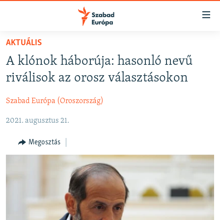
Akadálymentes
mód
Ugrás
AKTUÁLIS
a
NAPIRENDEN
A klónok háborúja: hasonló nevű
fő
AKTUÁLIS
oldalra
riválisok az orosz választásokon
FELIRATKOZÁS
PODCASTOK
Ugrás
a
Szabad Európa (Oroszország)
VIDEÓK
tartalomjegyzékre
Spotify
2021. augusztus 21.
ELEMZŐ
Ugrás
a
NER15
Megosztás
Feliratkozás
keresésre
SZABADON
TÁRSADALOM
DEMOKRÁCIA
A PÉNZ NYOMÁBAN