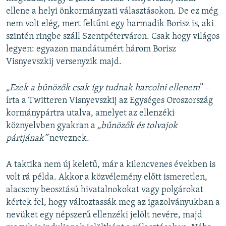
ellene a helyi önkormányzati választásokon. De ez még
nem volt elég, mert feltűnt egy harmadik Borisz is, aki
szintén ringbe száll Szentpéterváron. Csak hogy világos
legyen: egyazon mandátumért három Borisz
Visnyevszkij versenyzik majd.
„Ezek a bűnözők csak így tudnak harcolni ellenem
” –
írta a Twitteren Visnyevszkij az Egységes Oroszország
kormánypártra utalva, amelyet az ellenzéki
köznyelvben gyakran a
„bűnözők és tolvajok
pártjának”
neveznek.
A taktika nem új keletű, már a kilencvenes években is
volt rá példa. Akkor a közvélemény előtt ismeretlen,
alacsony beosztású hivatalnokokat vagy polgárokat
kértek fel, hogy változtassák meg az igazolványukban a
nevüket egy népszerű ellenzéki jelölt nevére, majd