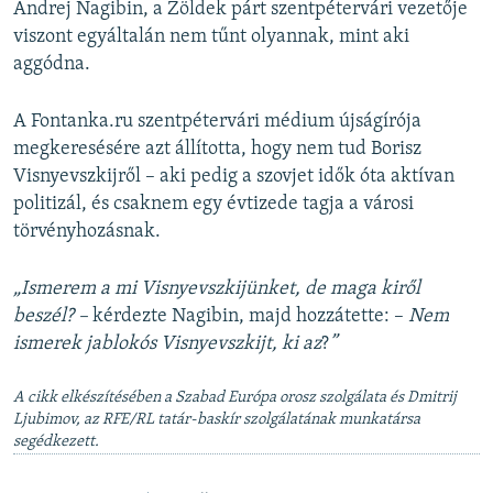
Andrej Nagibin, a Zöldek párt szentpétervári vezetője
viszont egyáltalán nem tűnt olyannak, mint aki
aggódna.
A Fontanka.ru szentpétervári médium újságírója
megkeresésére azt állította, hogy nem tud Borisz
Visnyevszkijről – aki pedig a szovjet idők óta aktívan
politizál, és csaknem egy évtizede tagja a városi
törvényhozásnak.
„Ismerem a mi Visnyevszkijünket, de maga kiről
beszél? –
kérdezte Nagibin, majd hozzátette: –
Nem
ismerek jablokós Visnyevszkijt, ki az
?
”
A cikk elkészítésében a Szabad Európa orosz szolgálata és Dmitrij
Ljubimov, az RFE/RL tatár-baskír szolgálatának munkatársa
segédkezett.