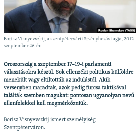
EURÓPAI UNIÓ
VILÁG
KLÍMAVÁLTOZÁS
A MÚLT TANULSÁGAI
Borisz Visnyevszkij, a szentpétervári törvényhozás tagja, 2012.
szeptember 26-én
KÖVESSEN MINKET!
Oroszország a szeptember 17–19-i parlamenti
választásokra készül. Sok ellenzéki politikus külföldre
menekült vagy eltiltották az indulástól. Akik
Valamennyi RFE/RL weboldal
versenyben maradtak, azok pedig furcsa taktikával
találták szemben magukat: pontosan ugyanolyan nevű
ellenfelekkel kell megmérkőzniük.
Borisz Visnyevszkij ismert személyiség
Szentpéterváron.