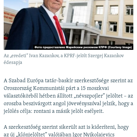
Az „eredeti” Ivan Kazankov, a KPRF-jelölt Szergej Kazankov
édesapja
A Szabad Európa tatár-baskír szerkesztősége szerint az
Oroszország Kommunistái párt a 15 moszkvai
választókörből hétben állított „névszpojler” jelöltet – az
oroszba beszivárgott angol jövevényszóval jelzik, hogy a
jelölés célja: rontani a másik jelölt esélyeit.
A szerkesztőség szerint sikerült azt is kideríteni, hogy
az új „klónjelöltet” valójában Igor Nyikolajevics