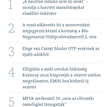
1
„A halottak oldalán nem áll senki” –
mondja a harctéri maradványokat
elszállító önkéntes
2
A rezsicsökkentés üti a szuverenitást:
megegyezni készül a kormány a Bős-
Nagymarosi Vízlépcsőrendszerről 2. rész
3
Elege van Csányi Sándor OTP-vezérnek az
újabb adókból
4
Elfoglalta a zsidó ortodox hitközség
Kazinczy utcai központját a vitatott módon
megválasztott, EMIH-hez köthető új
vezetés
5
MTVA szerkesztő: Itt „nem az ellenzéki
összefogást támogatják”