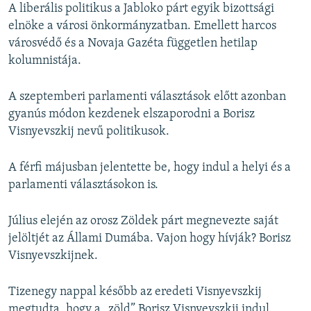
A liberális politikus a Jabloko párt egyik bizottsági
elnöke a városi önkormányzatban. Emellett harcos
városvédő és a Novaja Gazéta független hetilap
kolumnistája.
A szeptemberi parlamenti választások előtt azonban
gyanús módon kezdenek elszaporodni a Borisz
Visnyevszkij nevű politikusok.
A férfi májusban jelentette be, hogy indul a helyi és a
parlamenti választásokon is.
Július elején az orosz Zöldek párt megnevezte saját
jelöltjét az Állami Dumába. Vajon hogy hívják? Borisz
Visnyevszkijnek.
Tizenegy nappal később az eredeti Visnyevszkij
megtudta, hogy a „zöld” Borisz Visnyevszkij indul