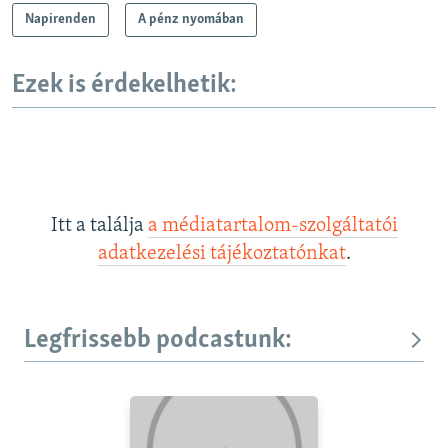
Napirenden
A pénz nyomában
Ezek is érdekelhetik:
Itt a találja
a médiatartalom-szolgáltatói
adatkezelési tájékoztatónkat
.
Legfrissebb podcastunk: