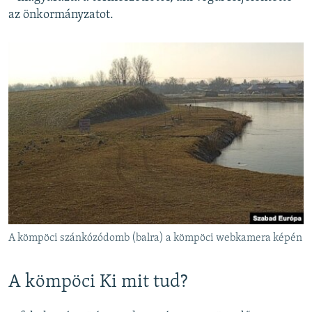
az önkormányzatot.
A kömpöci szánkózódomb (balra) a kömpöci webkamera képén
A kömpöci Ki mit tud?