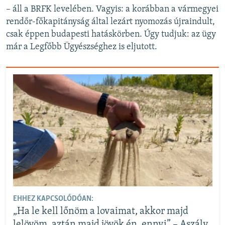
– áll a BRFK levelében. Vagyis: a korábban a vármegyei
rendőr-főkapitányság által lezárt nyomozás újraindult,
csak éppen budapesti hatáskörben. Úgy tudjuk: az ügy
már a Legfőbb Ügyészséghez is eljutott.
EHHEZ KAPCSOLÓDÓAN:
„Ha le kell lőnöm a lovaimat, akkor majd
lelövöm, aztán majd jövök én, ennyi” – Aszály