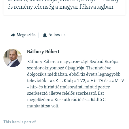
és reménytelenség a magyar félsivatagban
Megosztás
Follow us
Báthory Róbert
Báthory Róbert a magyarországi Szabad Európa
szenior oknyomozó újságírója. Tizenhét éve
dolgozik a médiában, ebből tíz évet a legnagyobb
televíziók – az RTL Klub, a TV2, a Hír TV és az MTV
– hír- és hírháttérműsorainál mint riporter,
szerkesztő, illetve felelős szerkesztő. Ezt
megelőzően a Kossuth rádió és a Rádió C
munkatársa volt.
This item is part of