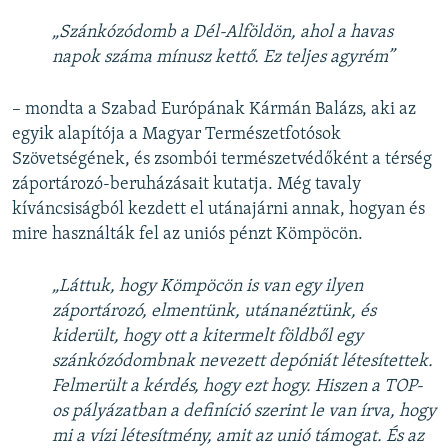
„Szánkózódomb a Dél-Alföldön, ahol a havas
napok száma mínusz kettő. Ez teljes agyrém”
– mondta a Szabad Európának Kármán Balázs, aki az
egyik alapítója a Magyar Természetfotósok
Szövetségének, és zsombói természetvédőként a térség
záportározó-beruházásait kutatja. Még tavaly
kíváncsiságból kezdett el utánajárni annak, hogyan és
mire használták fel az uniós pénzt Kömpöcön.
„Láttuk, hogy Kömpöcön is van egy ilyen
záportározó, elmentünk, utánanéztünk, és
kiderült, hogy ott a kitermelt földből egy
szánkózódombnak nevezett depóniát létesítettek.
Felmerült a kérdés, hogy ezt hogy. Hiszen a TOP-
os pályázatban a definíció szerint le van írva, hogy
mi a vízi létesítmény, amit az unió támogat. És az