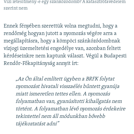
Vízi létesítmény-e egy szánkózódomb? A katasztrófavédelem
szerint nem
Ennek fényében szerettük volna megtudni, hogy a
rendőrség hogyan jutott a nyomozás végére arra a
megállapításra, hogy a kömpöci szánkózódombnak
vízjogi üzemeltetési engedélye van, azonban feltett
kérdéseinkre nem kaptunk választ. Végül a Budapesti
Rendőr-Főkapitányság annyit írt:
„Az Ön által említett ügyben a BRFK folytat
nyomozást hivatali visszaélés bűntett gyanúja
miatt ismeretlen tettes ellen. A nyomozás
folyamatban van, gyanúsítotti kihallgatás nem
történt. A folyamatban lévő nyomozás érdekeire
tekintettel nem áll módunkban bővebb
tájékoztatást adni”