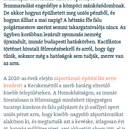
fennmaradási engedélye a kömpöci szánkózódombnak.
De akkor hogyan épülhetett meg uniós pénzből, és
hogyan állhat a mai napig? A hétszáz fős falu
polgármestere szerint semmi takargatnivalója nincs. Az
ügyben korábban lezárult nyomozás nemrég
újraindult, immár budapesti hatáskörben. Kacifántos
történet hivatali félrenézésekről és arról, hogy úgy
tűnik, sokszor még a hatóságok sem tudják, merre van
az arra.
A 2020-as évek elején
záportározó-építési láz vette
kezdetét
a Kecskeméttől a szerb határig elterülő
kisebb településeken. A Homokhátságon, az immár
hivatalosan is félsivataggá minősített tájegységen
tucatnyi kisváros és falu pályázott és jó eséllyel nyert
uniós pénzt arra, hogy kisebb-nagyobb záportározókat
alakítson ki, és megtartsák azt a kevéske, átlagosan évi