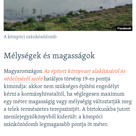
A kömpöci szánkózódomb
Mélységek és magasságok
Magyarországon
Az épített környezet alakításáról és
védelméről szóló
hatályos törvény 19-es pontja
kimondja: akkor nem szükséges építési engedélyt
kérni a kormányhivataltól, ha véglegesen maximum
egy méter magasságig vagy mélységig változtatják meg
a telek természetes terepszintjét. A birtokunkba jutott
szemlejegyzőkönyvből kiderült: a kömpöci
szánkózódomb legmagasabb pontja öt méter.