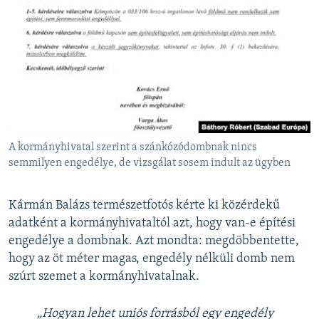
A kormányhivatal szerint a szánkózódombnak nincs
semmilyen engedélye, de vizsgálat sosem indult az ügyben
Kármán Balázs természetfotós kérte ki közérdekű
adatként a kormányhivataltól azt, hogy van-e építési
engedélye a dombnak. Azt mondta: megdöbbentette,
hogy az öt méter magas, engedély nélküli domb nem
szúrt szemet a kormányhivatalnak.
„Hogyan lehet uniós forrásból egy engedély