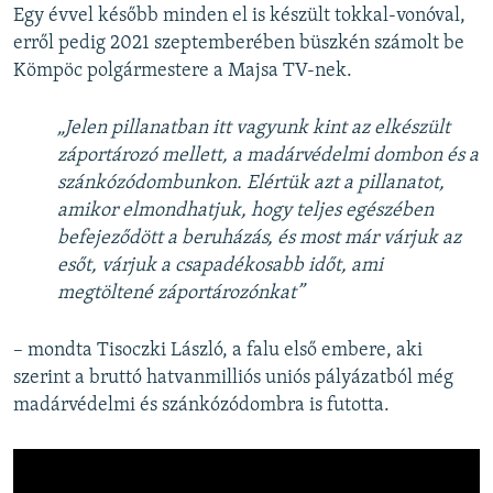
Egy évvel később minden el is készült tokkal-vonóval,
erről pedig 2021 szeptemberében büszkén számolt be
Kömpöc polgármestere a Majsa TV-nek.
„Jelen pillanatban itt vagyunk kint az elkészült
záportározó mellett, a madárvédelmi dombon és a
szánkózódombunkon. Elértük azt a pillanatot,
amikor elmondhatjuk, hogy teljes egészében
befejeződött a beruházás, és most már várjuk az
esőt, várjuk a csapadékosabb időt, ami
megtöltené záportározónkat”
– mondta Tisoczki László, a falu első embere, aki
szerint a bruttó hatvanmilliós uniós pályázatból még
madárvédelmi és szánkózódombra is futotta.