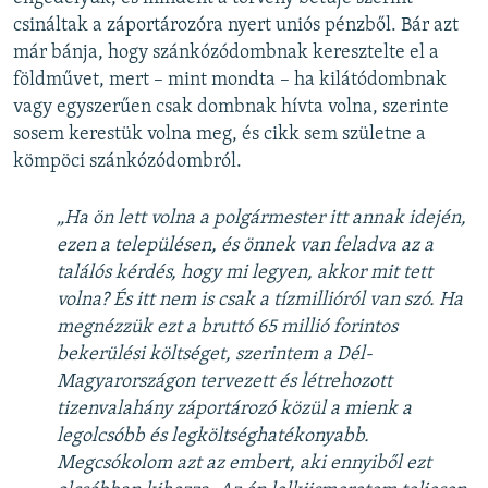
csináltak a záportározóra nyert uniós pénzből. Bár azt
már bánja, hogy szánkózódombnak keresztelte el a
földművet, mert – mint mondta – ha kilátódombnak
vagy egyszerűen csak dombnak hívta volna, szerinte
sosem kerestük volna meg, és cikk sem születne a
kömpöci szánkózódombról.
„Ha ön lett volna a polgármester itt annak idején,
ezen a településen, és önnek van feladva az a
találós kérdés, hogy mi legyen, akkor mit tett
volna? És itt nem is csak a tízmillióról van szó. Ha
megnézzük ezt a bruttó 65 millió forintos
bekerülési költséget, szerintem a Dél-
Magyarországon tervezett és létrehozott
tizenvalahány záportározó közül a mienk a
legolcsóbb és legköltséghatékonyabb.
Megcsókolom azt az embert, aki ennyiből ezt