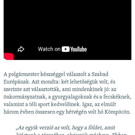
A polgármester készséggel válaszolt a Szabad
Európának. Azt mondta: két lehetőségük volt, és
szerinte azt választották, ami mindenkinek jó: az
önkormányzatnak, a gyurgyalagoknak és a fecskéknek,
valamint a téli sport kedvelőinek. Igaz, az elmúlt
három évben összesen egy hétvégén volt hó Kömpöcön.
„Az egyik verzió az volt, hogy a földet, amit