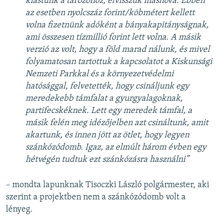
kiástunk a tározóhoz, elvisszük máshova. Ebben
az esetben nyolcszáz forint/köbmétert kellett
volna fizetnünk adóként a bányakapitányságnak,
ami összesen tízmillió forint lett volna. A másik
verzió az volt, hogy a föld marad nálunk, és mivel
folyamatosan tartottuk a kapcsolatot a Kiskunsági
Nemzeti Parkkal és a környezetvédelmi
hatósággal, felvetették, hogy csináljunk egy
meredekebb támfalat a gyurgyalagoknak,
partifecskéknek. Lett egy meredek támfal, a
másik felén meg idézőjelben azt csináltunk, amit
akartunk, és innen jött az ötlet, hogy legyen
szánkózódomb. Igaz, az elmúlt három évben egy
hétvégén tudtuk ezt szánkózásra használni”
– mondta lapunknak Tisoczki László polgármester, aki
szerint a projektben nem a szánkózódomb volt a
lényeg.