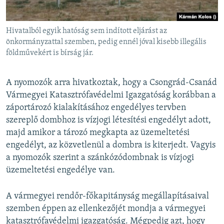
Hivatalból egyik hatóság sem indított eljárást az
önkormányzattal szemben, pedig ennél jóval kisebb illegális
földművekért is bírság jár.
A nyomozók arra hivatkoztak, hogy a Csongrád-Csanád
Vármegyei Katasztrófavédelmi Igazgatóság korábban a
záportározó kialakításához engedélyes tervben
szereplő dombhoz is vízjogi létesítési engedélyt adott,
majd amikor a tározó megkapta az üzemeltetési
engedélyt, az közvetlenül a dombra is kiterjedt. Vagyis
a nyomozók szerint a szánkózódombnak is vízjogi
üzemeltetési engedélye van.
A vármegyei rendőr-főkapitányság megállapításaival
szemben éppen az ellenkezőjét mondja a vármegyei
katasztrófavédelmi igazgatóság. Mégpedig azt, hogy