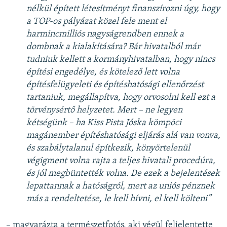
nélkül épített létesítményt finanszírozni úgy, hogy
a TOP-os pályázat közel fele ment el
harmincmilliós nagyságrendben ennek a
dombnak a kialakítására? Bár hivatalból már
tudniuk kellett a kormányhivatalban, hogy nincs
építési engedélye, és kötelező lett volna
építésfelügyeleti és építéshatósági ellenőrzést
tartaniuk, megállapítva, hogy orvosolni kell ezt a
törvénysértő helyzetet. Mert – ne legyen
kétségünk – ha Kiss Pista Jóska kömpöci
magánember építéshatósági eljárás alá van vonva,
és szabálytalanul építkezik, könyörtelenül
végigment volna rajta a teljes hivatali procedúra,
és jól megbüntették volna. De ezek a bejelentések
lepattannak a hatóságról, mert az uniós pénznek
más a rendeltetése, le kell hívni, el kell költeni”
– magyarázta a természetfotós, aki végül feljelentette