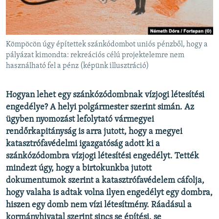
EURÓPAI UNIÓ
VILÁG
KLÍMAVÁLTOZÁS
Kömpöcön úgy építettek szánkódombot uniós pénzből, hogy a
pályázat kimondta: rekreációs célú projektelemre nem
A MÚLT TANULSÁGAI
használható fel a pénz (képünk illusztráció)
KÖVESSEN MINKET!
Hogyan lehet egy szánkózódombnak vízjogi létesítési
engedélye? A helyi polgármester szerint simán. Az
ügyben nyomozást lefolytató vármegyei
rendőrkapitányság is arra jutott, hogy a megyei
Valamennyi RFE/RL weboldal
katasztrófavédelmi igazgatóság adott ki a
szánkózódombra vízjogi létesítési engedélyt. Tették
mindezt úgy, hogy a birtokunkba jutott
dokumentumok szerint a katasztrófavédelem cáfolja,
hogy valaha is adtak volna ilyen engedélyt egy dombra,
hiszen egy domb nem vízi létesítmény. Ráadásul a
kormányhivatal szerint sincs se építési, se