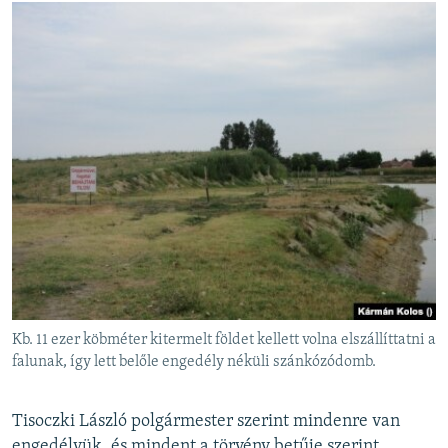
Kb. 11 ezer köbméter kitermelt földet kellett volna elszállíttatni a
falunak, így lett belőle engedély néküli szánkózódomb.
Tisoczki László polgármester szerint mindenre van
engedélyük, és mindent a törvény betűje szerint