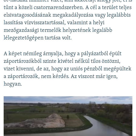
öt-hatszáz milliliter vizet, ami akkortájt ahogy jött, el is
tűnt a közeli csatornarendszerben. A cél a terület teljes
elsivatagosodásának megakadályozása vagy legalábbis
lassítása vízvisszatartással, valamint a helyi
mezőgazdasági termelők helyzetének legalább
lélegeztetőgépen tartása volt.
A képet némileg árnyalja, hogy a pályázatból épült
záportározókból szinte kivétel nélkül tilos öntözni,
vizet kivenni, de az, hogy az uniós pénzből megépültek
a záportározók, nem kérdés. Az viszont már igen,
hogyan.