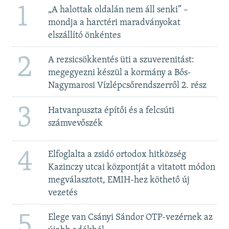
1
„A halottak oldalán nem áll senki” –
mondja a harctéri maradványokat
elszállító önkéntes
2
A rezsicsökkentés üti a szuverenitást:
megegyezni készül a kormány a Bős-
Nagymarosi Vízlépcsőrendszerről 2. rész
3
Hatvanpuszta építői és a felcsúti
számvevőszék
4
Elfoglalta a zsidó ortodox hitközség
Kazinczy utcai központját a vitatott módon
megválasztott, EMIH-hez köthető új
vezetés
5
Elege van Csányi Sándor OTP-vezérnek az