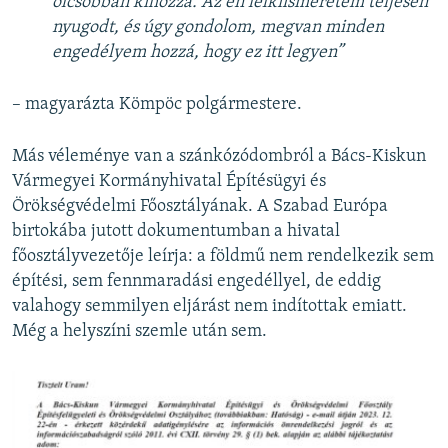
olcsóbban kihozza. Az én lelkiismeretem teljesen
nyugodt, és úgy gondolom, megvan minden
engedélyem hozzá, hogy ez itt legyen”
– magyarázta Kömpöc polgármestere.
Más véleménye van a szánkózódombról a Bács-Kiskun
Vármegyei Kormányhivatal Építésügyi és
Örökségvédelmi Főosztályának. A Szabad Európa
birtokába jutott dokumentumban a hivatal
főosztályvezetője leírja: a földmű nem rendelkezik sem
építési, sem fennmaradási engedéllyel, de eddig
valahogy semmilyen eljárást nem indítottak emiatt.
Még a helyszíni szemle után sem.