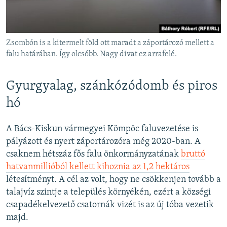
Zsombón is a kitermelt föld ott maradt a záportározó mellett a
falu határában. Így olcsóbb. Nagy divat ez arrafelé.
Gyurgyalag, szánkózódomb és piros
hó
A Bács-Kiskun vármegyei Kömpöc faluvezetése is
pályázott és nyert záportározóra még 2020-ban. A
csaknem hétszáz fős falu önkormányzatának
bruttó
hatvanmillióból kellett kihoznia az 1,2 hektáros
létesítményt. A cél az volt, hogy ne csökkenjen tovább a
talajvíz szintje a település környékén, ezért a községi
csapadékelvezető csatornák vizét is az új tóba vezetik
majd.