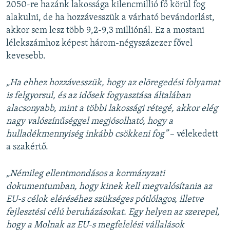
2050-re hazánk lakossága kilencmillió fő körül fog
alakulni, de ha hozzávesszük a várható bevándorlást,
akkor sem lesz több 9,2-9,3 milliónál. Ez a mostani
lélekszámhoz képest három-négyszázezer fővel
kevesebb.
„Ha ehhez hozzávesszük, hogy az elöregedési folyamat
is felgyorsul, és az idősek fogyasztása általában
alacsonyabb, mint a többi lakossági rétegé, akkor elég
nagy valószínűséggel megjósolható, hogy a
hulladékmennyiség inkább csökkeni fog”
– vélekedett
a szakértő.
„Némileg ellentmondásos a kormányzati
dokumentumban, hogy kinek kell megvalósítania az
EU-s célok eléréséhez szükséges pótlólagos, illetve
fejlesztési célú beruházásokat. Egy helyen az szerepel,
hogy a Molnak az EU-s megfelelési vállalások