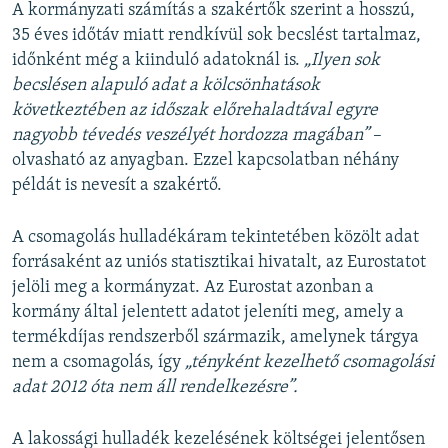
A kormányzati számítás a szakértők szerint a hosszú,
35 éves időtáv miatt rendkívül sok becslést tartalmaz,
időnként még a kiinduló adatoknál is.
„Ilyen sok
becslésen alapuló adat a kölcsönhatások
következtében az időszak előrehaladtával egyre
nagyobb tévedés veszélyét hordozza magában”
–
olvasható az anyagban. Ezzel kapcsolatban néhány
példát is nevesít a szakértő.
A csomagolás hulladékáram tekintetében közölt adat
forrásaként az uniós statisztikai hivatalt, az Eurostatot
jelöli meg a kormányzat. Az Eurostat azonban a
kormány által jelentett adatot jeleníti meg, amely a
termékdíjas rendszerből származik, amelynek tárgya
nem a csomagolás, így
„tényként kezelhető csomagolási
adat 2012 óta nem áll rendelkezésre”.
A lakossági hulladék kezelésének költségei jelentősen