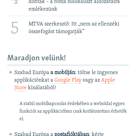
dobták – a roma holokauszt áldozataira
emlékezünk
5
MTVA szerkesztő: Itt „nem az ellenzéki
összefogást támogatják”
Maradjon velünk!
Szabad Európa
a mobilján
: töltse le ingyenes
applikációnkat a
Google Play
vagy az
Apple
Store
kínálatából!
A stabil mobilkapcsolat érdekében a weboldal egyes
funkciói az applikációban csak korlátozottan érhetők
el.
Szabad Európa a
postafiókjában
: kérje