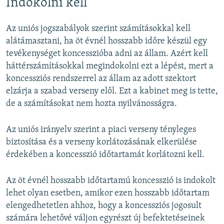
Indokolni kell
Az uniós jogszabályok szerint számításokkal kell
alátámasztani, ha öt évnél hosszabb időre készül egy
tevékenységet koncesszióba adni az állam. Azért kell
háttérszámításokkal megindokolni ezt a lépést, mert a
koncessziós rendszerrel az állam az adott szektort
elzárja a szabad verseny elől. Ezt a kabinet meg is tette,
de a számításokat nem hozta nyilvánosságra.
Az uniós irányelv szerint a piaci verseny tényleges
biztosítása és a verseny korlátozásának elkerülése
érdekében a koncesszió időtartamát korlátozni kell.
Az öt évnél hosszabb időtartamú koncesszió is indokolt
lehet olyan esetben, amikor ezen hosszabb időtartam
elengedhetetlen ahhoz, hogy a koncessziós jogosult
számára lehetővé váljon egyrészt új befektetéseinek