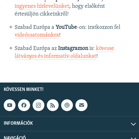
ingyenes hírlevelünket
, hogy elsőként
értesüljön cikkeinkről!
Szabad Európa a
YouTube
-on: iratkozzon fel
videócsatornánkra
!
Szabad Európa az
Instagramon
is:
kövesse
látványos és informatív oldalunkat
! ​
KÖVESSEN MINKET!
INFORMÁCIÓK
NAVIGÁCIÓ