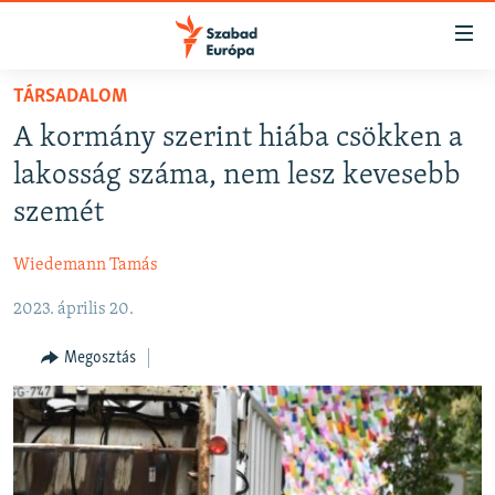
Akadálymentes
mód
Ugrás
TÁRSADALOM
a
NAPIRENDEN
A kormány szerint hiába csökken a
fő
AKTUÁLIS
oldalra
lakosság száma, nem lesz kevesebb
FELIRATKOZÁS
PODCASTOK
Ugrás
szemét
a
VIDEÓK
tartalomjegyzékre
Wiedemann Tamás
Spotify
ELEMZŐ
Ugrás
a
2023. április 20.
NER15
Feliratkozás
keresésre
SZABADON
Megosztás
TÁRSADALOM
DEMOKRÁCIA
A PÉNZ NYOMÁBAN