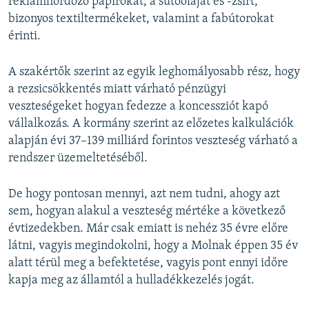
reklámhordozó papírokat, a sütőolajat és -zsírt,
bizonyos textiltermékeket, valamint a fabútorokat
érinti.
A szakértők szerint az egyik leghomályosabb rész, hogy
a rezsicsökkentés miatt várható pénzügyi
veszteségeket hogyan fedezze a koncessziót kapó
vállalkozás. A kormány szerint az előzetes kalkulációk
alapján évi 37–139 milliárd forintos veszteség várható a
rendszer üzemeltetéséből.
De hogy pontosan mennyi, azt nem tudni, ahogy azt
sem, hogyan alakul a veszteség mértéke a következő
évtizedekben. Már csak emiatt is nehéz 35 évre előre
látni, vagyis megindokolni, hogy a Molnak éppen 35 év
alatt térül meg a befektetése, vagyis pont ennyi időre
kapja meg az államtól a hulladékkezelés jogát.