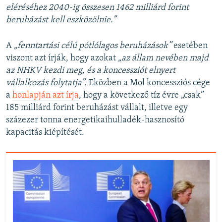
eléréséhez 2040-ig összesen 1462 milliárd forint
beruházást kell eszközölnie.”
A
„fenntartási célú pótlólagos beruházások”
esetében
viszont azt írják, hogy azokat
„az állam nevében majd
az NHKV kezdi meg, és a koncessziót elnyert
vállalkozás folytatja”.
Eközben a Mol koncessziós cége
a
honlapján azt írja
, hogy a következő tíz évre „csak”
185 milliárd forint beruházást vállalt, illetve egy
százezer tonna energetikaihulladék-hasznosító
kapacitás kiépítését.