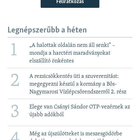
Feliratkozás
Legnépszerűbb a héten
1
„A halottak oldalán nem áll senki” –
mondja a harctéri maradványokat
elszállító önkéntes
2
A rezsicsökkentés üti a szuverenitást:
megegyezni készül a kormány a Bős-
Nagymarosi Vízlépcsőrendszerről 2. rész
3
Elege van Csányi Sándor OTP-vezérnek az
újabb adókból
4
Még az újszülötteket is meszesgödörbe