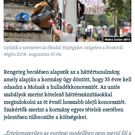
EURÓPAI UNIÓ
VILÁG
KLÍMAVÁLTOZÁS
A MÚLT TANULSÁGAI
Gyűjtik a szemetet az óbudai Hajógyári-szigeten a fesztivál
KÖVESSEN MINKET!
végén 2018. augusztus 15-én
Rengeteg becslésen alapszik az a háttértanulmány,
amely alapján a kormány úgy döntött, hogy 35 évre kell
Valamennyi RFE/RL weboldal
odaadni a Molnak a hulladékkoncessziót. Az uniós
szabályok szerint kötelező háttérszámításokkal
megindokolni az öt évnél hosszabb idejű koncessziót.
Szakértők szerint a kormány egyes tételek esetében
jelentősen túlbecsülte a költségeket.
„Értelemszerűen az európai modellben nem merül föl a