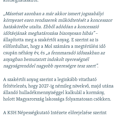
költséghatásairól.
„Másrészt azonban a már akkor ismert jogszabályi
környezet ezen rendszerek működtetését a koncesszor
hatáskörébe utalta. Ebből adódóan a koncesszió
időtávjának meghatározása bizonyosan hibás”
–
állapította meg a szakértői anyag. E szerint az is
előfordulhat, hogy a Mol számára a megtérülési idő
csupán néhány év, és
„a fennmaradó időszakban az
anyagban bemutatott indokolt nyereségnél
nagyságrenddel nagyobb nyereségre tesz szert”.
A szakértői anyag szerint a leginkább vitatható
feltételezés, hogy 2027-ig némileg növekvő, majd utána
állandó hulladékmennyiséggel kalkulál a kormány,
holott Magyarország lakossága folyamatosan csökken.
A KSH Népességkutató Intézete előrejelzése szerint