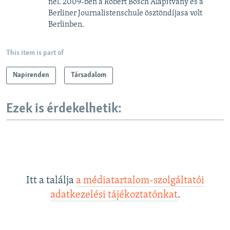
nél. 2009-ben a Robert Bosch Alapítvány és a
Berliner Journalistenschule ösztöndíjasa volt
Berlinben.
This item is part of
Napirenden
Társadalom
Ezek is érdekelhetik:
Itt a találja
a médiatartalom-szolgáltatói
adatkezelési tájékoztatónkat
.