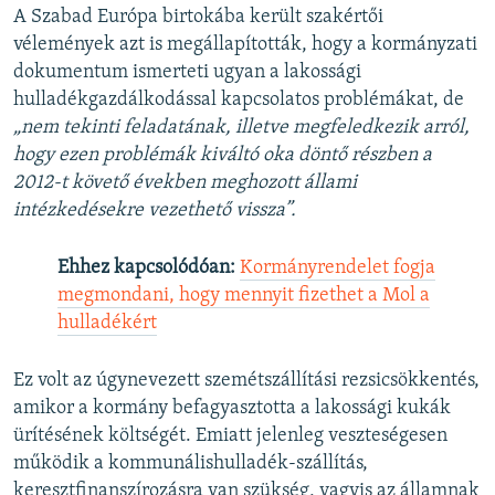
A Szabad Európa birtokába került szakértői
vélemények azt is megállapították, hogy a kormányzati
dokumentum ismerteti ugyan a lakossági
hulladékgazdálkodással kapcsolatos problémákat, de
„nem tekinti feladatának, illetve megfeledkezik arról,
hogy ezen problémák kiváltó oka döntő részben a
2012-t követő években meghozott állami
intézkedésekre vezethető vissza”.
Ehhez kapcsolódóan:
Kormányrendelet fogja
megmondani, hogy mennyit fizethet a Mol a
hulladékért
Ez volt az úgynevezett szemétszállítási rezsicsökkentés,
amikor a kormány befagyasztotta a lakossági kukák
ürítésének költségét. Emiatt jelenleg veszteségesen
működik a kommunálishulladék-szállítás,
keresztfinanszírozásra van szükség, vagyis az államnak