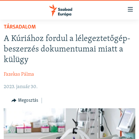
Akadálymentes
mód
Ugrás
TÁRSADALOM
a
NAPIRENDEN
A Kúriához fordul a lélegeztetőgép-
fő
AKTUÁLIS
oldalra
beszerzés dokumentumai miatt a
FELIRATKOZÁS
PODCASTOK
Ugrás
külügy
a
VIDEÓK
tartalomjegyzékre
Fazekas Pálma
Spotify
ELEMZŐ
Ugrás
a
2023. január 30.
NER15
Feliratkozás
keresésre
SZABADON
Megosztás
TÁRSADALOM
DEMOKRÁCIA
A PÉNZ NYOMÁBAN