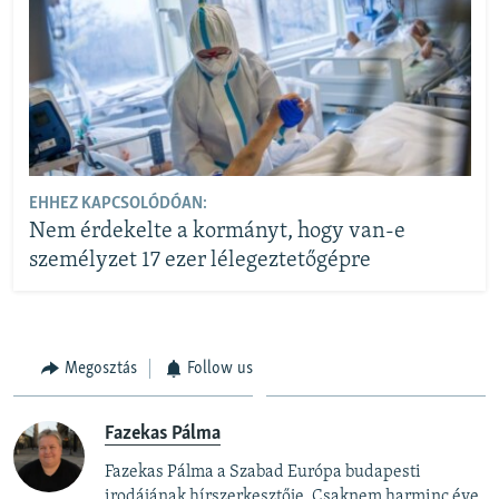
EHHEZ KAPCSOLÓDÓAN:
Nem érdekelte a kormányt, hogy van-e
személyzet 17 ezer lélegeztetőgépre
Megosztás
Follow us
Fazekas Pálma
Fazekas Pálma a Szabad Európa budapesti
irodájának hírszerkesztője. Csaknem harminc éve