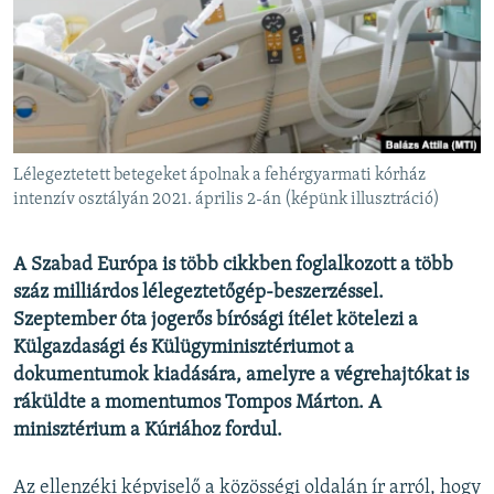
EURÓPAI UNIÓ
VILÁG
KLÍMAVÁLTOZÁS
A MÚLT TANULSÁGAI
Lélegeztetett betegeket ápolnak a fehérgyarmati kórház
KÖVESSEN MINKET!
intenzív osztályán 2021. április 2-án (képünk illusztráció)
A Szabad Európa is több cikkben foglalkozott a több
száz milliárdos lélegeztetőgép-beszerzéssel.
Valamennyi RFE/RL weboldal
Szeptember óta jogerős bírósági ítélet kötelezi a
Külgazdasági és Külügyminisztériumot a
dokumentumok kiadására, amelyre a végrehajtókat is
ráküldte a momentumos Tompos Márton. A
minisztérium a Kúriához fordul.
Az ellenzéki képviselő a közösségi oldalán ír arról, hogy