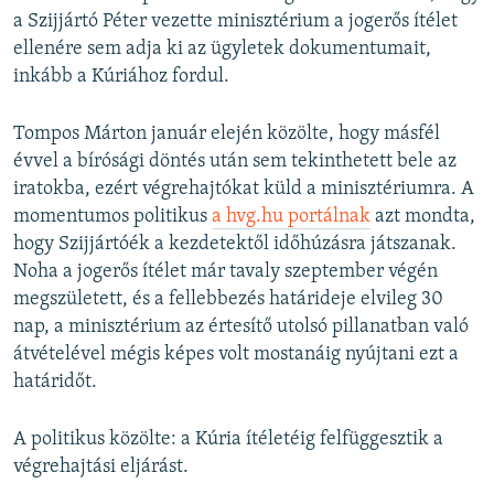
a Szijjártó Péter vezette minisztérium a jogerős ítélet
ellenére sem adja ki az ügyletek dokumentumait,
inkább a Kúriához fordul.
Tompos Márton január elején közölte, hogy másfél
évvel a bírósági döntés után sem tekinthetett bele az
iratokba, ezért végrehajtókat küld a minisztériumra. A
momentumos politikus
a hvg.hu portálnak
azt mondta,
hogy Szijjártóék a kezdetektől időhúzásra játszanak.
Noha a jogerős ítélet már tavaly szeptember végén
megszületett, és a fellebbezés határideje elvileg 30
nap, a minisztérium az értesítő utolsó pillanatban való
átvételével mégis képes volt mostanáig nyújtani ezt a
határidőt.
A politikus közölte: a Kúria ítéletéig felfüggesztik a
végrehajtási eljárást.