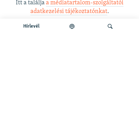
Itt a találja
a médiatartalom-szolgáltatói
adatkezelési tájékoztatónkat
.
Hírlevél
Legfrissebb podcastunk:
Keresés
Legfrissebb
Falusi Mariann: A siker jó érzés, de fontosabb a hozzá