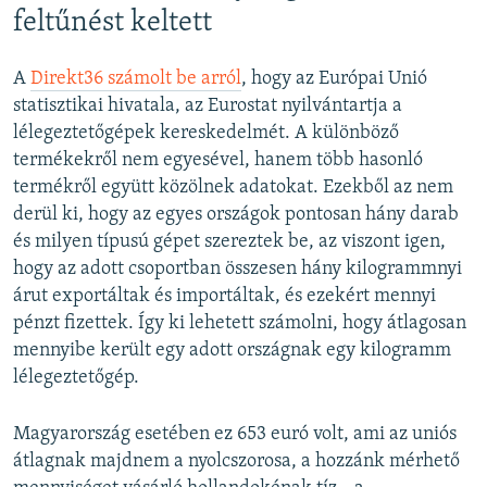
feltűnést keltett
A
Direkt36 számolt be arról
, hogy az Európai Unió
statisztikai hivatala, az Eurostat nyilvántartja a
lélegeztetőgépek kereskedelmét. A különböző
termékekről nem egyesével, hanem több hasonló
termékről együtt közölnek adatokat. Ezekből az nem
derül ki, hogy az egyes országok pontosan hány darab
és milyen típusú gépet szereztek be, az viszont igen,
hogy az adott csoportban összesen hány kilogrammnyi
árut exportáltak és importáltak, és ezekért mennyi
pénzt fizettek. Így ki lehetett számolni, hogy átlagosan
mennyibe került egy adott országnak egy kilogramm
lélegeztetőgép.
Magyarország esetében ez 653 euró volt, ami az uniós
átlagnak majdnem a nyolcszorosa, a hozzánk mérhető