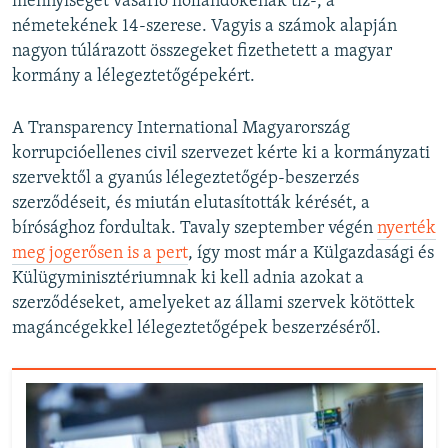
mennyiséget vásárló hollandokénak tíz-, a
németekének 14-szerese. Vagyis a számok alapján
nagyon túlárazott összegeket fizethetett a magyar
kormány a lélegeztetőgépekért.
A Transparency International Magyarország
korrupcióellenes civil szervezet kérte ki a kormányzati
szervektől a gyanús lélegeztetőgép-beszerzés
szerződéseit, és miután elutasították kérését, a
bírósághoz fordultak. Tavaly szeptember végén
nyerték
meg jogerősen is a pert
, így most már a Külgazdasági és
Külügyminisztériumnak ki kell adnia azokat a
szerződéseket, amelyeket az állami szervek kötöttek
magáncégekkel lélegeztetőgépek beszerzéséről.