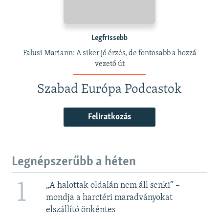
Legfrissebb
Falusi Mariann: A siker jó érzés, de fontosabb a hozzá
vezető út
Szabad Európa Podcastok
Feliratkozás
Legnépszerűbb a héten
1
„A halottak oldalán nem áll senki” –
mondja a harctéri maradványokat
elszállító önkéntes