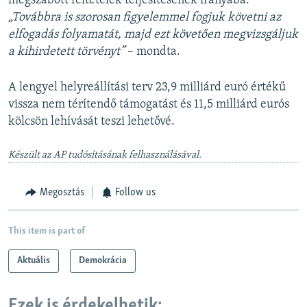
megszabott feltételek teljesítésének irányába.
„Továbbra is szorosan figyelemmel fogjuk követni az
elfogadás folyamatát, majd ezt követően megvizsgáljuk
a kihirdetett törvényt”
– mondta.
A lengyel helyreállítási terv 23,9 milliárd euró értékű
vissza nem térítendő támogatást és 11,5 milliárd eurós
kölcsön lehívását teszi lehetővé.
Készült az AP tudósításának felhasználásával.
Megosztás
Follow us
This item is part of
Aktuális
Demokrácia
Ezek is érdekelhetik: