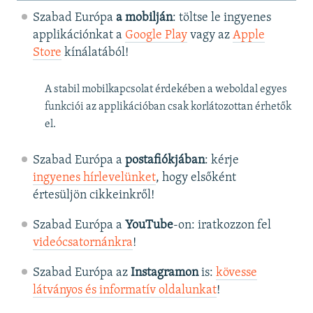
Szabad Európa
a mobilján
: töltse le ingyenes
applikációnkat a
Google Play
vagy az
Apple
Store
kínálatából!
A stabil mobilkapcsolat érdekében a weboldal egyes
funkciói az applikációban csak korlátozottan érhetők
el.
Szabad Európa a
postafiókjában
: kérje
ingyenes hírlevelünket
, hogy elsőként
értesüljön cikkeinkről!
Szabad Európa a
YouTube
-on: iratkozzon fel
videócsatornánkra
!
Szabad Európa az
Instagramon
is:
kövesse
látványos és informatív oldalunkat
! ​