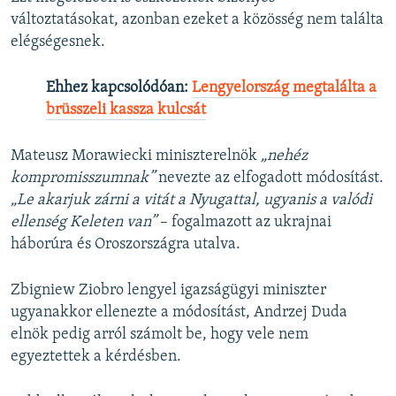
változtatásokat, azonban ezeket a közösség nem találta
elégségesnek.
Ehhez kapcsolódóan:
Lengyelország megtalálta a
brüsszeli kassza kulcsát
Mateusz Morawiecki miniszterelnök
„nehéz
kompromisszumnak”
nevezte az elfogadott módosítást.
„Le akarjuk zárni a vitát a Nyugattal, ugyanis a valódi
ellenség Keleten van”
– fogalmazott az ukrajnai
háborúra és Oroszországra utalva.
Zbigniew Ziobro lengyel igazságügyi miniszter
ugyanakkor ellenezte a módosítást, Andrzej Duda
elnök pedig arról számolt be, hogy vele nem
egyeztettek a kérdésben.