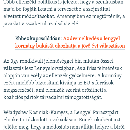
Több ellenzéki politikus is jelezte, hogy a szenátusban
majd be fogják iktatni a tervezetbe a szejm által
elvetett módosításokat. Amennyiben ez megtörténik, a
javaslat visszakerül az alsóház elé.
Ehhez kapcsolódóan:
Az áremelkedés a lengyel
kormány bukását okozhatja a jövő évi választáson
Az ügy rendkívüli jelentőséggel bír, miután ősszel
választás lesz Lengyelországban, és a friss felmérések
alapján van esély az ellenzék győzelmére. A kormány
ezért mielőbb biztosítani kívánja az EU-s források
megszerzését, ami elemzők szerint erősítheti a
koalíciós pártok társadalmi támogatottságát.
Władysław Kosiniak-Kamysz, a Lengyel Parasztpárt
elnöke tartózkodott a voksoláson. Ennek okaként azt
jelölte meg, hogy a módosítás nem állítja helyre a bírói