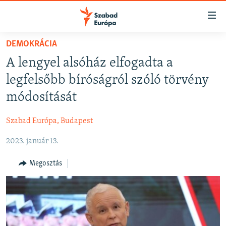
Akadálymentes
mód
Ugrás
DEMOKRÁCIA
a
NAPIRENDEN
A lengyel alsóház elfogadta a
fő
AKTUÁLIS
oldalra
legfelsőbb bíróságról szóló törvény
FELIRATKOZÁS
PODCASTOK
Ugrás
módosítását
a
VIDEÓK
tartalomjegyzékre
Szabad Európa, Budapest
Spotify
ELEMZŐ
Ugrás
a
2023. január 13.
NER15
Feliratkozás
keresésre
SZABADON
Megosztás
TÁRSADALOM
DEMOKRÁCIA
A PÉNZ NYOMÁBAN