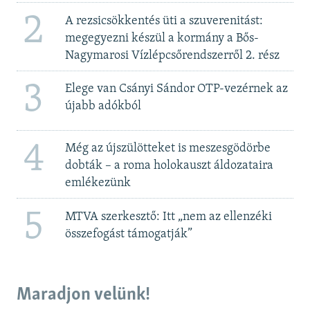
2
A rezsicsökkentés üti a szuverenitást:
megegyezni készül a kormány a Bős-
Nagymarosi Vízlépcsőrendszerről 2. rész
3
Elege van Csányi Sándor OTP-vezérnek az
újabb adókból
4
Még az újszülötteket is meszesgödörbe
dobták – a roma holokauszt áldozataira
emlékezünk
5
MTVA szerkesztő: Itt „nem az ellenzéki
összefogást támogatják”
Maradjon velünk!