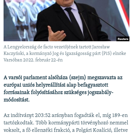
EURÓPAI UNIÓ
VILÁG
KLÍMAVÁLTOZÁS
A MÚLT TANULSÁGAI
A Lengyelország de facto vezetőjének tartott Jarosław
KÖVESSEN MINKET!
Kaczyński, a kormányzó Jog és Igazságosság párt (PiS) elnöke
Varsóban 2022. február 22-én
A varsói parlament alsóháza (szejm) megszavazta az
Valamennyi RFE/RL weboldal
európai uniós helyreállítási alap befagyasztott
forrásainak folyósításához szükséges jogszabály-
módosítást.
Az indítványt 203:52 arányban fogadták el, míg 189-en
tartózkodtak. Több kormánypárti törvényhozó nemmel
voksolt, a fő ellenzéki frakció, a Polgári Koalíció, illetve