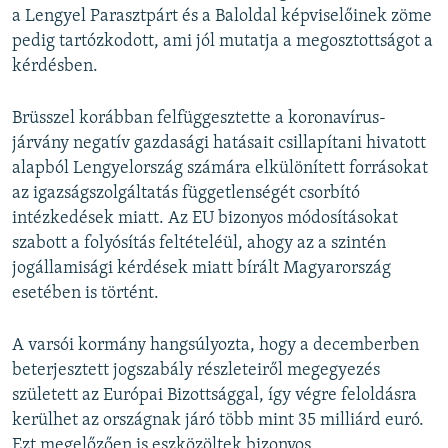
a Lengyel Parasztpárt és a Baloldal képviselőinek zöme
pedig tartózkodott, ami jól mutatja a megosztottságot a
kérdésben.
Brüsszel korábban felfüggesztette a koronavírus-
járvány negatív gazdasági hatásait csillapítani hivatott
alapból Lengyelország számára elkülönített forrásokat
az igazságszolgáltatás függetlenségét csorbító
intézkedések miatt. Az EU bizonyos módosításokat
szabott a folyósítás feltételéül, ahogy az a szintén
jogállamisági kérdések miatt bírált Magyarország
esetében is történt.
A varsói kormány hangsúlyozta, hogy a decemberben
beterjesztett jogszabály részleteiről megegyezés
született az Európai Bizottsággal, így végre feloldásra
kerülhet az országnak járó több mint 35 milliárd euró.
Ezt megelőzően is eszközöltek bizonyos