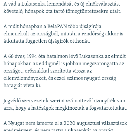
A vád a Lukasenka lemondását és új elnökválasztást
követelő, hónapok óta tartó tömegtüntetésekre utalt.
A múlt hónapban a BelaPAN több újságírója
elmenekült az országból, miután a rendőrség akkor is
átkutatta független újságírók otthonát.
A 66 éves, 1994 óta hatalmon lévő Lukasenka az elmúlt
hónapokban az eddiginél is jobban megszorongatta az
országot, erőszakkal szorította vissza az
ellenvéleményeket, és ezzel számos nyugati ország
haragját vívta ki.
Jogvédő szervezetek szerint számottevő bizonyíték van
arra, hogy a hatóságok megkínoztak a fogvatartottakat.
A Nyugat nem ismerte el a 2020 augusztusi választások
eredményeit, és nem tartja Lukasenkát az ország