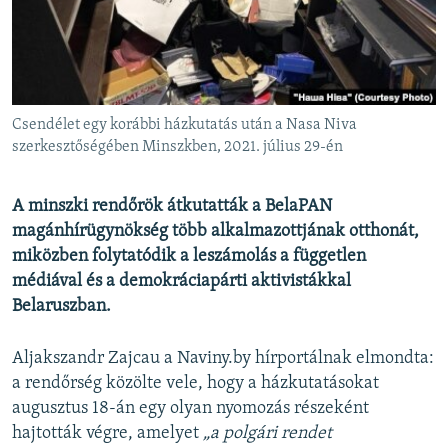
EURÓPAI UNIÓ
VILÁG
KLÍMAVÁLTOZÁS
A MÚLT TANULSÁGAI
Csendélet egy korábbi házkutatás után a Nasa Niva
szerkesztőségében Minszkben, 2021. július 29-én
KÖVESSEN MINKET!
A minszki rendőrök átkutatták a BelaPAN
magánhírügynökség több alkalmazottjának otthonát,
miközben folytatódik a leszámolás a független
Valamennyi RFE/RL weboldal
médiával és a demokráciapárti aktivistákkal
Belaruszban.
Aljakszandr Zajcau a Naviny.by hírportálnak elmondta:
a rendőrség közölte vele, hogy a házkutatásokat
augusztus 18-án egy olyan nyomozás részeként
hajtották végre, amelyet
„a polgári rendet