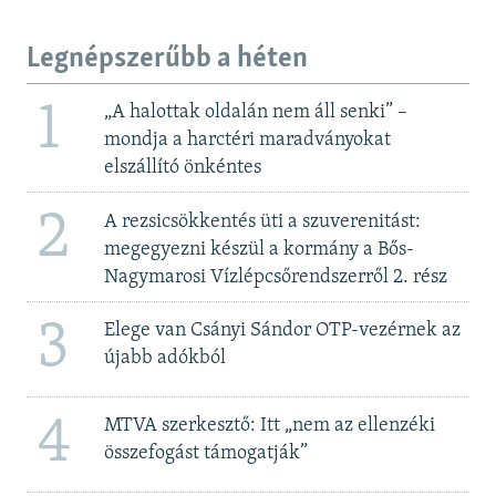
Legnépszerűbb a héten
1
„A halottak oldalán nem áll senki” –
mondja a harctéri maradványokat
elszállító önkéntes
2
A rezsicsökkentés üti a szuverenitást:
megegyezni készül a kormány a Bős-
Nagymarosi Vízlépcsőrendszerről 2. rész
3
Elege van Csányi Sándor OTP-vezérnek az
újabb adókból
4
MTVA szerkesztő: Itt „nem az ellenzéki
összefogást támogatják”