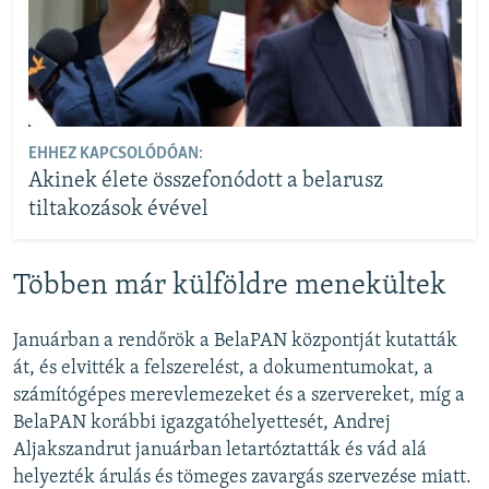
EHHEZ KAPCSOLÓDÓAN:
Akinek élete összefonódott a belarusz
tiltakozások évével
Többen már külföldre menekültek
Januárban a rendőrök a BelaPAN központját kutatták
át, és elvitték a felszerelést, a dokumentumokat, a
számítógépes merevlemezeket és a szervereket, míg a
BelaPAN korábbi igazgatóhelyettesét, Andrej
Aljakszandrut januárban letartóztatták és vád alá
helyezték árulás és tömeges zavargás szervezése miatt.