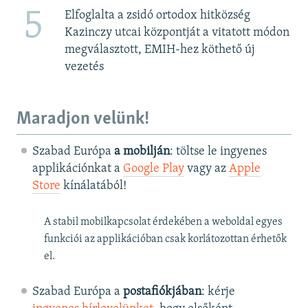
5
Elfoglalta a zsidó ortodox hitközség
Kazinczy utcai központját a vitatott módon
megválasztott, EMIH-hez köthető új
vezetés
Maradjon velünk!
Szabad Európa
a mobilján
: töltse le ingyenes
applikációnkat a
Google Play
vagy az
Apple
Store
kínálatából!
A stabil mobilkapcsolat érdekében a weboldal egyes
funkciói az applikációban csak korlátozottan érhetők
el.
Szabad Európa a
postafiókjában
: kérje