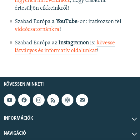
ingyenes hírlevelünket
, hogy elsőként
értesüljön cikkeinkről!
Szabad Európa a
YouTube
-on: iratkozzon fel
videócsatornánkra
!
Szabad Európa az
Instagramon
is:
kövesse
látványos és informatív oldalunkat
! ​
KÖVESSEN MINKET!
INFORMÁCIÓK
NAVIGÁCIÓ