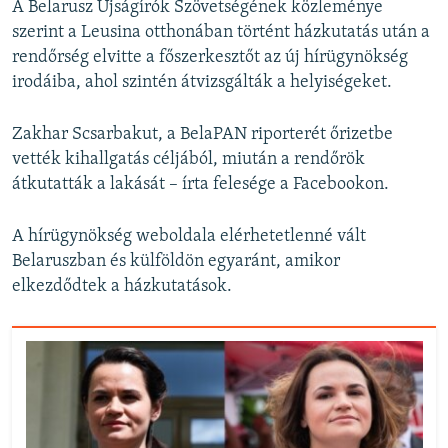
A Belarusz Újságírók Szövetségének közleménye
szerint a Leusina otthonában történt házkutatás után a
rendőrség elvitte a főszerkesztőt az új hírügynökség
irodáiba, ahol szintén átvizsgálták a helyiségeket.
Zakhar Scsarbakut, a BelaPAN riporterét őrizetbe
vették kihallgatás céljából, miután a rendőrök
átkutatták a lakását – írta felesége a Facebookon.
A hírügynökség weboldala elérhetetlenné vált
Belaruszban és külföldön egyaránt, amikor
elkezdődtek a házkutatások.