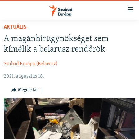
Akadálymentes
mód
Ugrás
AKTUÁLIS
a
NAPIRENDEN
A magánhírügynökséget sem
fő
AKTUÁLIS
oldalra
kímélik a belarusz rendőrök
FELIRATKOZÁS
PODCASTOK
Ugrás
a
Szabad Európa (Belarusz)
VIDEÓK
tartalomjegyzékre
Spotify
2021. augusztus 18.
ELEMZŐ
Ugrás
a
NER15
Megosztás
Feliratkozás
keresésre
SZABADON
TÁRSADALOM
DEMOKRÁCIA
A PÉNZ NYOMÁBAN