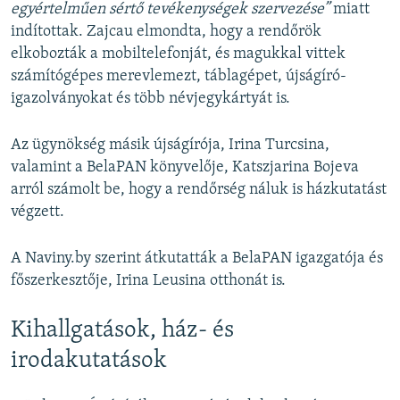
egyértelműen sértő tevékenységek szervezése”
miatt
indítottak. Zajcau elmondta, hogy a rendőrök
elkobozták a mobiltelefonját, és magukkal vittek
számítógépes merevlemezt, táblagépet, újságíró-
igazolványokat és több névjegykártyát is.
Az ügynökség másik újságírója, Irina Turcsina,
valamint a BelaPAN könyvelője, Katszjarina Bojeva
arról számolt be, hogy a rendőrség náluk is házkutatást
végzett.
A Naviny.by szerint átkutatták a BelaPAN igazgatója és
főszerkesztője, Irina Leusina otthonát is.
Kihallgatások, ház- és
irodakutatások