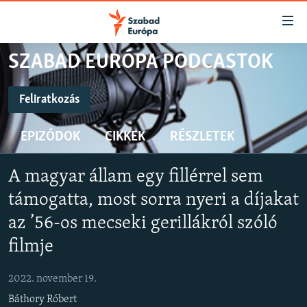
Akadálymentes
mód
Ugrás
SZABAD EURÓPA PODCASTOK
a
NAPIRENDEN
fő
AKTUÁLIS
Feliratkozás
oldalra
FELIRATKOZÁS
PODCASTOK
Ugrás
EPIZÓDOK
CIKKEK
RÉSZLETEK
a
VIDEÓK
tartalomjegyzékre
Spotify
ELEMZŐ
Ugrás
A magyar állam egy fillérrel sem
a
NER15
támogatta, most sorra nyeri a díjakat
Feliratkozás
keresésre
SZABADON
az ’56-os mecseki gerillákról szóló
filmje
TÁRSADALOM
DEMOKRÁCIA
2022. november 19.
A PÉNZ NYOMÁBAN
Báthory Róbert