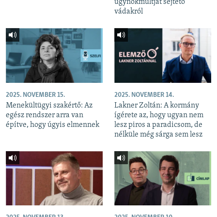
ügynökmúltját sejtető
vádakról
2025. NOVEMBER 15.
2025. NOVEMBER 14.
Menekültügyi szakértő: Az
Lakner Zoltán: A kormány
egész rendszer arra van
ígérete az, hogy ugyan nem
építve, hogy úgyis elmennek
lesz piros a paradicsom, de
nélküle még sárga sem lesz