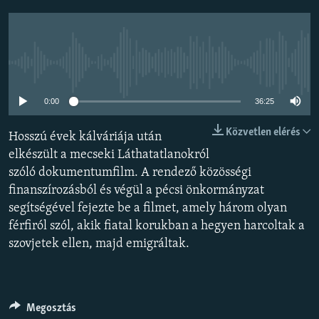
EURÓPAI UNIÓ
VILÁG
KLÍMAVÁLTOZÁS
Jelenleg nincs elérhető tartalom
A MÚLT TANULSÁGAI
0:00
36:25
KÖVESSEN MINKET!
Közvetlen elérés
Hosszú évek kálváriája után
elkészült a mecseki Láthatatlanokról
szóló dokumentumfilm. A rendező közösségi
finanszírozásból és végül a pécsi önkormányzat
Valamennyi RFE/RL weboldal
segítségével fejezte be a filmet, amely három olyan
férfiról szól, akik fiatal korukban a hegyen harcoltak a
szovjetek ellen, majd emigráltak.
Megosztás