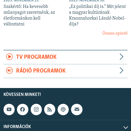
2025. NOVEMBER 13.
2025. NOVEMBER 10.
Szakértő: Ha kevesebb
„Ez politikai díj is.” Mit jelent
műanyagot szeretnénk, az
a magyar kultúrának
életformánkon kell
Krasznahorkai László Nobel-
változtatni
díja?
Összes epizód
TV PROGRAMOK
RÁDIÓ PROGRAMOK
KÖVESSEN MINKET!
INFORMÁCIÓK