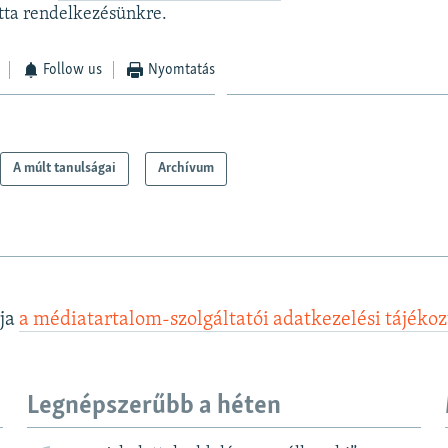
otta rendelkezésünkre.
Follow us
Nyomtatás
A múlt tanulságai
Archívum
lja
a médiatartalom-szolgáltatói adatkezelési tájéko
Legnépszerűbb a héten