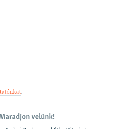
ztatónkat
.
Maradjon velünk!