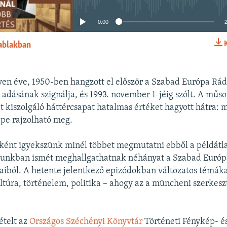
0:00
 ablakban
BEÁGYAZÁS
en éve, 1950-ben hangzott el először a Szabad Európa Rá
adásának szignálja, és 1993. november 1-jéig szólt. A műso
t kiszolgáló háttércsapat hatalmas értéket hagyott hátra:
pe rajzolható meg.
ként igyekszünk minél többet megmutatni ebből a példátl
tunkban ismét meghallgathatnak néhányat a Szabad Európ
iból. A hetente jelentkező epizódokban változatos témáka
ltúra, történelem, politika – ahogy az a müncheni szerkesz
ételt az
Országos Széchényi Könyvtár
Történeti Fénykép- és