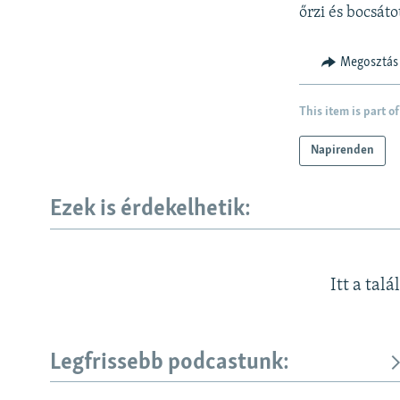
őrzi és bocsát
Megosztás
This item is part of
Napirenden
Ezek is érdekelhetik:
Itt a talá
Legfrissebb podcastunk: