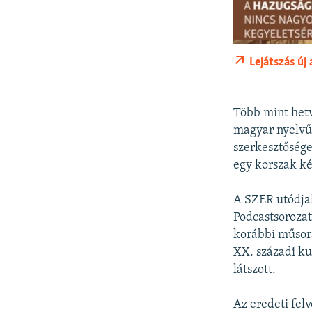
Lejátszás új
Több mint hetv
magyar nyelvű 
szerkesztősége
egy korszak ké
A SZER utódja
Podcastsoroza
korábbi műsora
XX. századi ku
látszott.
Az eredeti felv