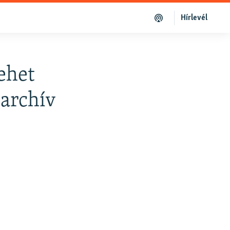
Hírlevél
ehet
 archív