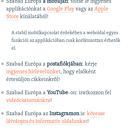
Szabad Európa
a mobilján
: töltse le ingyenes
applikációnkat a
Google Play
vagy az
Apple
Store
kínálatából!
A stabil mobilkapcsolat érdekében a weboldal egyes
funkciói az applikációban csak korlátozottan érhetők
el.
Szabad Európa a
postafiókjában
: kérje
ingyenes hírlevelünket
, hogy elsőként
értesüljön cikkeinkről!
Szabad Európa a
YouTube
-on: iratkozzon fel
videócsatornánkra
!
Szabad Európa az
Instagramon
is:
kövesse
látványos és informatív oldalunkat
! ​