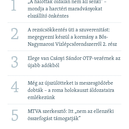
1
„A halottak oldalán nem áll senki” –
mondja a harctéri maradványokat
elszállító önkéntes
2
A rezsicsökkentés üti a szuverenitást:
megegyezni készül a kormány a Bős-
Nagymarosi Vízlépcsőrendszerről 2. rész
3
Elege van Csányi Sándor OTP-vezérnek az
újabb adókból
4
Még az újszülötteket is meszesgödörbe
dobták – a roma holokauszt áldozataira
emlékezünk
5
MTVA szerkesztő: Itt „nem az ellenzéki
összefogást támogatják”