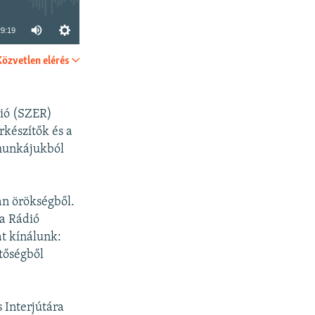
29:19
Közvetlen elérés
SHARE
dió (SZER)
rkészítők és a
 munkájukból
an örökségből.
a Rádió
t kínálunk:
tőségből
 Interjútára