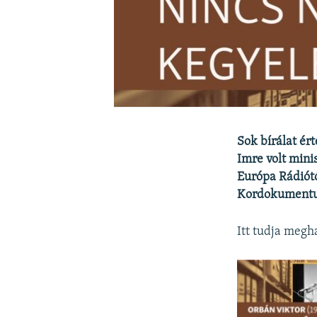
Sok bírálat ér
Imre volt mini
Európa Rádiótó
Kordokumentum
Itt tudja megha