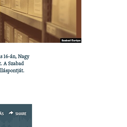
us 16-án, Nagy
t. A Szabad
lláspontját.
ÁS
SHARE