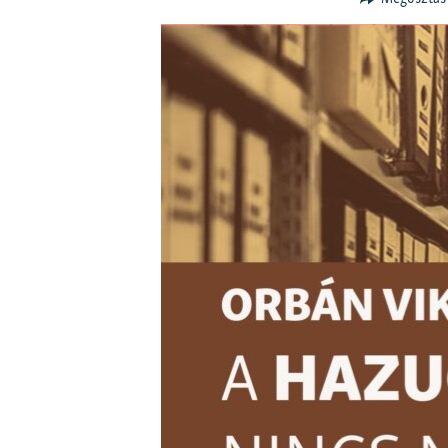
EURÓPAI UNIÓ
VILÁG
KLÍMAVÁLTOZÁS
A MÚLT TANULSÁGAI