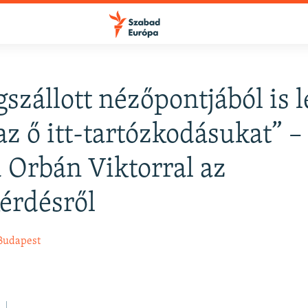
szállott nézőpontjából is l
FELIRATKOZÁS
az ő itt-tartózkodásukat” –
ú Orbán Viktorral az
Apple Podcasts
érdésről
Spotify
Budapest
Feliratkozás