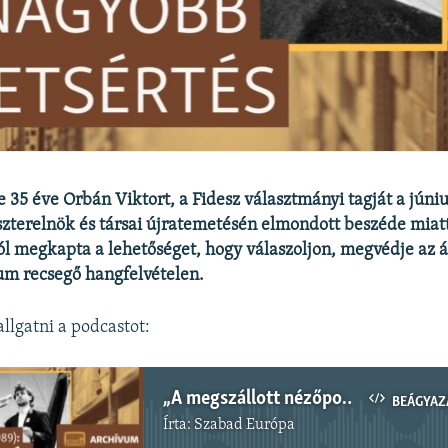
te 35 éve Orbán Viktort, a Fidesz választmányi tagját a júni
szterelnök és társai újratemetésén elmondott beszéde miat
l megkapta a lehetőséget, hogy válaszoljon, megvédje az á
 recsegő hangfelvételen.
llgatni a podcastot:
„A megszállott nézőpontjából is lehet nézni az ő itt-tartózkodásukat” – archív interjú Orbán Viktorral az oroszkérdésről
BEÁGYAZ
Írta:
Szabad Európa
Jelenleg nincs elérhető tartalom