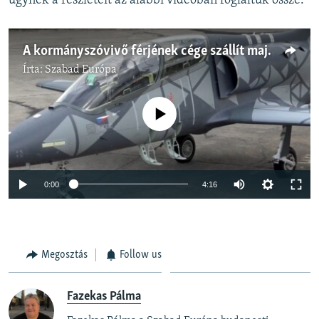
ügynek a részleteit az alábbi videóban foglaltuk össze.
A kormányszóvivő férjének cége szállít majd repülőgépeket a Magyar Honvédségnek
Írta:
Szabad Európa
Jelenleg nincs elérhető tartalom
Auto
0:00
4:16
240p
360p
Megosztás
Follow us
Auto
240p
360p
480p
480p
720p
720p
1080p
Fazekas Pálma
1080p