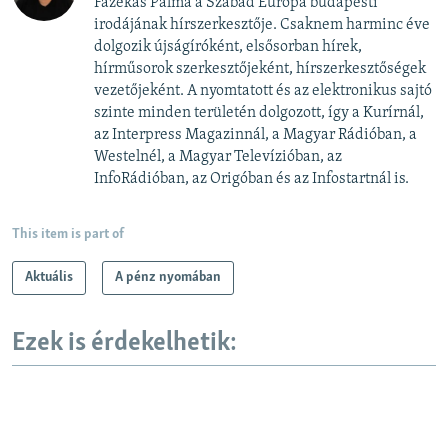
Fazekas Pálma a Szabad Európa budapesti
irodájának hírszerkesztője. Csaknem harminc éve
dolgozik újságíróként, elsősorban hírek,
hírműsorok szerkesztőjeként, hírszerkesztőségek
vezetőjeként. A nyomtatott és az elektronikus sajtó
szinte minden területén dolgozott, így a Kurírnál,
az Interpress Magazinnál, a Magyar Rádióban, a
Westelnél, a Magyar Televízióban, az
InfoRádióban, az Origóban és az Infostartnál is.
This item is part of
Aktuális
A pénz nyomában
Ezek is érdekelhetik: