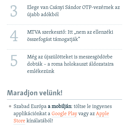
3
Elege van Csányi Sándor OTP-vezérnek az
újabb adókból
4
MTVA szerkesztő: Itt „nem az ellenzéki
összefogást támogatják”
5
Még az újszülötteket is meszesgödörbe
dobták – a roma holokauszt áldozataira
emlékezünk
Maradjon velünk!
Szabad Európa
a mobilján
: töltse le ingyenes
applikációnkat a
Google Play
vagy az
Apple
Store
kínálatából!