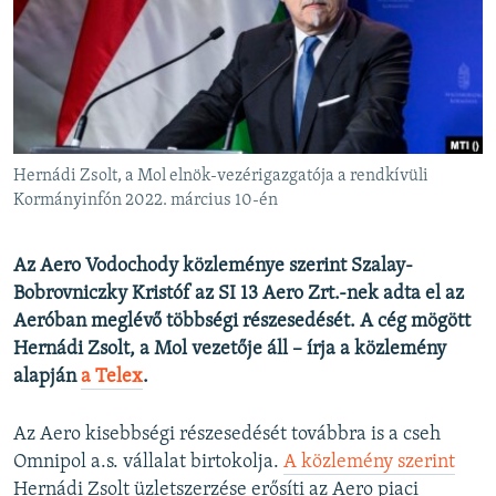
EURÓPAI UNIÓ
VILÁG
KLÍMAVÁLTOZÁS
A MÚLT TANULSÁGAI
Hernádi Zsolt, a Mol elnök-vezérigazgatója a rendkívüli
KÖVESSEN MINKET!
Kormányinfón 2022. március 10-én
Az Aero Vodochody közleménye szerint Szalay-
Bobrovniczky Kristóf az SI 13 Aero Zrt.-nek adta el az
Valamennyi RFE/RL weboldal
Aeróban meglévő többségi részesedését. A cég mögött
Hernádi Zsolt, a Mol vezetője áll – írja a közlemény
alapján
a Telex
.
Az Aero kisebbségi részesedését továbbra is a cseh
Omnipol a.s. vállalat birtokolja.
A közlemény szerint
Hernádi Zsolt üzletszerzése erősíti az Aero piaci