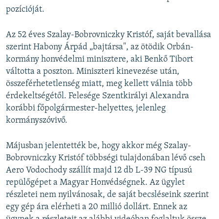
pozícióját.
Az 52 éves Szalay-Bobrovniczky Kristóf, saját bevallása
szerint Habony Árpád „bajtársa", az ötödik Orbán-
kormány honvédelmi minisztere, aki Benkő Tibort
váltotta a poszton. Miniszteri kinevezése után,
összeférhetetlenség miatt, meg kellett válnia több
érdekeltségétől. Felesége Szentkirályi Alexandra
korábbi főpolgármester-helyettes, jelenleg
kormányszóvivő.
Májusban jelentették be, hogy akkor még Szalay-
Bobrovniczky Kristóf többségi tulajdonában lévő cseh
Aero Vodochody szállít majd 12 db L-39 NG típusú
repülőgépet a Magyar Honvédségnek. Az ügylet
részletei nem nyilvánosak, de saját becsléseink szerint
egy gép ára elérheti a 20 millió dollárt. Ennek az