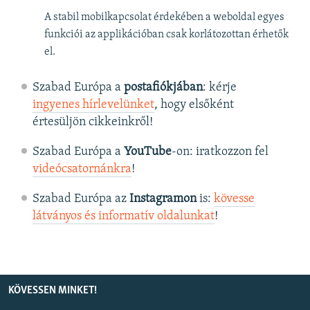
A stabil mobilkapcsolat érdekében a weboldal egyes
funkciói az applikációban csak korlátozottan érhetők
el.
Szabad Európa a
postafiókjában
: kérje
ingyenes hírlevelünket
, hogy elsőként
értesüljön cikkeinkről!
Szabad Európa a
YouTube
-on: iratkozzon fel
videócsatornánkra
!
Szabad Európa az
Instagramon
is:
kövesse
látványos és informatív oldalunkat
! ​
KÖVESSEN MINKET!