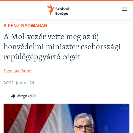
Akadálymentes
mód
Ugrás
A PÉNZ NYOMÁBAN
a
NAPIRENDEN
A Mol-vezér vette meg az új
fő
AKTUÁLIS
oldalra
honvédelmi miniszter csehországi
FELIRATKOZÁS
PODCASTOK
Ugrás
repülőgépgyártó cégét
a
VIDEÓK
tartalomjegyzékre
Fazekas Pálma
Spotify
ELEMZŐ
Ugrás
a
2022. június 24.
NER15
Feliratkozás
keresésre
SZABADON
Megosztás
TÁRSADALOM
DEMOKRÁCIA
A PÉNZ NYOMÁBAN