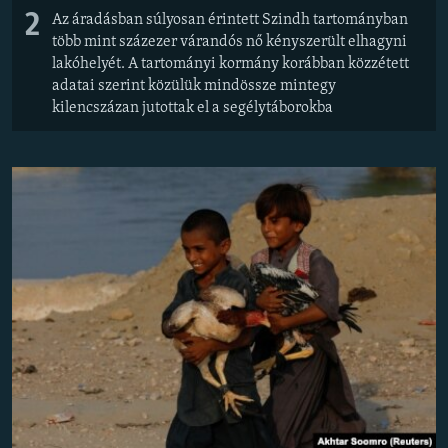
2
Az áradásban súlyosan érintett Szindh tartományban
több mint százezer várandós nő kényszerült elhagyni
lakóhelyét. A tartományi kormány korábban közzétett
adatai szerint közülük mindössze mintegy
kilencszázan jutottak el a segélytáborokba