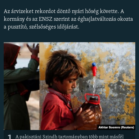
EURÓPAI UNIÓ
Az árvizeket rekordot döntő nyári hőség követte. A
VILÁG
kormány és az ENSZ szerint az éghajlatváltozás okozta
a pusztító, szélsőséges időjárást.
KLÍMAVÁLTOZÁS
A MÚLT TANULSÁGAI
KÖVESSEN MINKET!
Valamennyi RFE/RL weboldal
A pakisztáni Szindh tartományban több mint másfél