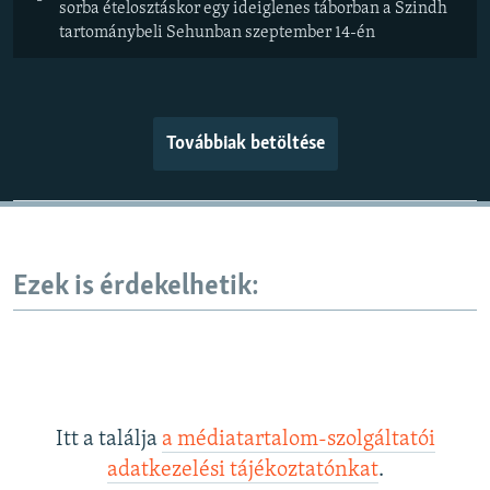
sorba ételosztáskor egy ideiglenes táborban a Szindh
tartománybeli Sehunban szeptember 14-én
Továbbiak betöltése
Ezek is érdekelhetik:
Itt a találja
a médiatartalom-szolgáltatói
adatkezelési tájékoztatónkat
.