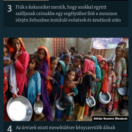
3
Fiúk a kakasaikat mentik, hogy azokkal együtt
szálljanak csónakba egy segélytábor felé a monszun
idején Sehunban lezúduló esőzések és áradások után
4
Az árvizek miatt menekülésre kényszerülők állnak