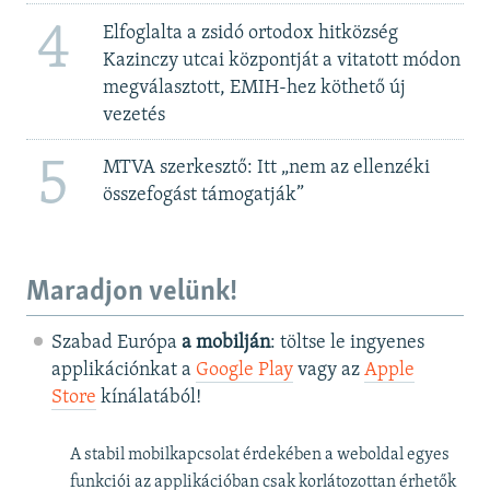
4
Elfoglalta a zsidó ortodox hitközség
Kazinczy utcai központját a vitatott módon
megválasztott, EMIH-hez köthető új
vezetés
5
MTVA szerkesztő: Itt „nem az ellenzéki
összefogást támogatják”
Maradjon velünk!
Szabad Európa
a mobilján
: töltse le ingyenes
applikációnkat a
Google Play
vagy az
Apple
Store
kínálatából!
A stabil mobilkapcsolat érdekében a weboldal egyes
funkciói az applikációban csak korlátozottan érhetők