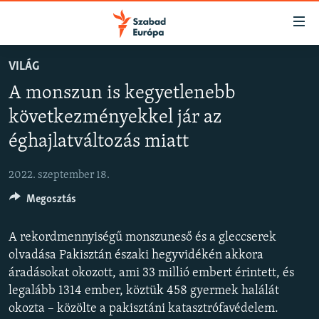
Akadálymentes
mód
Ugrás
VILÁG
a
NAPIRENDEN
A monszun is kegyetlenebb
fő
AKTUÁLIS
oldalra
következményekkel jár az
FELIRATKOZÁS
PODCASTOK
Ugrás
éghajlatváltozás miatt
a
VIDEÓK
tartalomjegyzékre
Spotify
2022. szeptember 18.
ELEMZŐ
Ugrás
a
Megosztás
NER15
Feliratkozás
keresésre
SZABADON
A rekordmennyiségű monszuneső és a gleccserek
olvadása Pakisztán északi hegyvidékén akkora
TÁRSADALOM
áradásokat okozott, ami 33 millió embert érintett, és
DEMOKRÁCIA
legalább 1314 ember, köztük 458 gyermek halálát
A PÉNZ NYOMÁBAN
okozta – közölte a pakisztáni katasztrófavédelem.