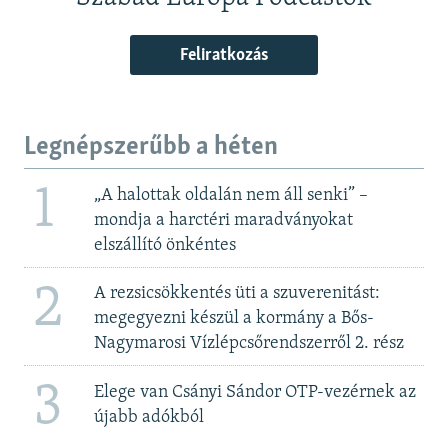
Feliratkozás
Legnépszerűbb a héten
1
„A halottak oldalán nem áll senki” –
mondja a harctéri maradványokat
elszállító önkéntes
2
A rezsicsökkentés üti a szuverenitást:
megegyezni készül a kormány a Bős-
Nagymarosi Vízlépcsőrendszerről 2. rész
3
Elege van Csányi Sándor OTP-vezérnek az
újabb adókból