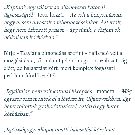
„Kaptunk egy választ az uljanovszki katonai
ügyészségtől
– tette hozzá. –
Az volt a benyomásom,
hogy el sem olvasták a fellebbezéseinket. Azt írták,
hogy nem érkezett panasz – úgy tűnik, a férjem ok
nélkül van kórházban.”
Férje – Tatyjana elmondása szerint – hajlandó volt a
mozgósításra, sőt önként jelent meg a sorozóbizottság
előtt, de halasztást kért, mert komplex fogászati
problémákkal kezelték.
„Egyáltalán nem volt katonai kiképzés
– mondta. –
Még
egyszer sem mentek el a lőtérre itt, Uljanovszkban. Egy
hetet töltöttek gyakorlatozással, aztán ő egy hetet
kórházban.”
„Egészségügyi állapot miatti halasztási kérelmet