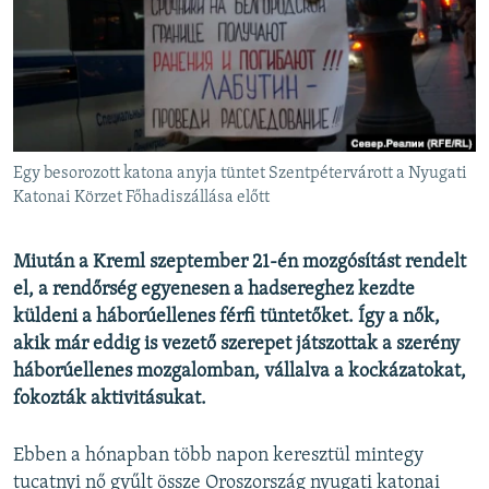
EURÓPAI UNIÓ
VILÁG
KLÍMAVÁLTOZÁS
A MÚLT TANULSÁGAI
Egy besorozott katona anyja tüntet Szentpétervárott a Nyugati
KÖVESSEN MINKET!
Katonai Körzet Főhadiszállása előtt
Miután a Kreml szeptember 21-én mozgósítást rendelt
el, a rendőrség egyenesen a hadsereghez kezdte
Valamennyi RFE/RL weboldal
küldeni a háborúellenes férfi tüntetőket. Így a nők,
akik már eddig is vezető szerepet játszottak a szerény
háborúellenes mozgalomban, vállalva a kockázatokat,
fokozták aktivitásukat.
Ebben a hónapban több napon keresztül mintegy
tucatnyi nő gyűlt össze Oroszország nyugati katonai