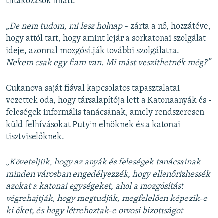
tiltakozások miatt.
„De nem tudom, mi lesz holnap
– zárta a nő, hozzátéve,
hogy attól tart, hogy amint lejár a sorkatonai szolgálat
ideje, azonnal mozgósítják további szolgálatra. –
Nekem csak egy fiam van. Mi mást veszíthetnék még?”
Cukanova saját fiával kapcsolatos tapasztalatai
vezettek oda, hogy társalapítója lett a Katonaanyák és -
feleségek informális tanácsának, amely rendszeresen
küld felhívásokat Putyin elnöknek és a katonai
tisztviselőknek.
„Követeljük, hogy az anyák és feleségek tanácsainak
minden városban engedélyezzék, hogy ellenőrizhessék
azokat a katonai egységeket, ahol a mozgósítást
végrehajtják, hogy megtudják, megfelelően képezik-e
ki őket, és hogy létrehoztak-e orvosi bizottságot
–