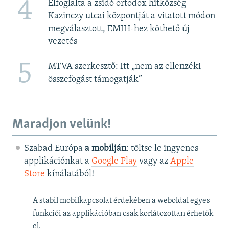
4
Elfoglalta a zsidó ortodox hitközség
Kazinczy utcai központját a vitatott módon
megválasztott, EMIH-hez köthető új
vezetés
5
MTVA szerkesztő: Itt „nem az ellenzéki
összefogást támogatják”
Maradjon velünk!
Szabad Európa
a mobilján
: töltse le ingyenes
applikációnkat a
Google Play
vagy az
Apple
Store
kínálatából!
A stabil mobilkapcsolat érdekében a weboldal egyes
funkciói az applikációban csak korlátozottan érhetők
el.