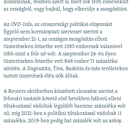
dominálnak, részben azért is, mert sok férfi elmenekült
az országból, vagy bujkál, hogy elkerülje a mozgósítást.
Az OVD-Info, az oroszországi politikai elnyomást
figyelő nem kormányzati szervezet szerint a
szeptember 21-i, az országos mozgósítás elleni
tüntetéseken őrizetbe vett 1383 embernek valamivel
több mint a fele nő volt. A szeptember 24-én ilyen
tüntetéseken őrizetbe vett 848 ember 71 százaléka
szintén. A Dagesztán, Tiva, Baskíria és más területeken
tartott tüntetések élén nők álltak.
A Reuters októberben közzétett elemzése szerint a
februári inváziót követő első hetekben háború elleni
tiltakozással vádoltak legalább harminc százaléka volt
nő, míg 2021-ben a politikai tiltakozással vádoltak 11
százaléka, 2019-ben pedig hat százalék volt az arány.