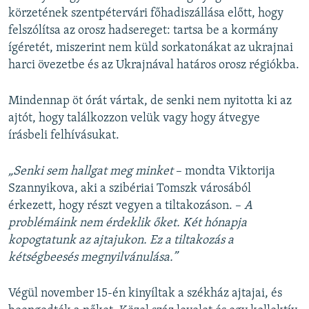
körzetének szentpétervári főhadiszállása előtt, hogy
felszólítsa az orosz hadsereget: tartsa be a kormány
ígéretét, miszerint nem küld sorkatonákat az ukrajnai
harci övezetbe és az Ukrajnával határos orosz régiókba.
Mindennap öt órát vártak, de senki nem nyitotta ki az
ajtót, hogy találkozzon velük vagy hogy átvegye
írásbeli felhívásukat.
„Senki sem hallgat meg minket
– mondta Viktorija
Szannyikova, aki a szibériai Tomszk városából
érkezett, hogy részt vegyen a tiltakozáson. –
A
problémáink nem érdeklik őket. Két hónapja
kopogtatunk az ajtajukon. Ez a tiltakozás a
kétségbeesés megnyilvánulása.”
Végül november 15-én kinyíltak a székház ajtajai, és