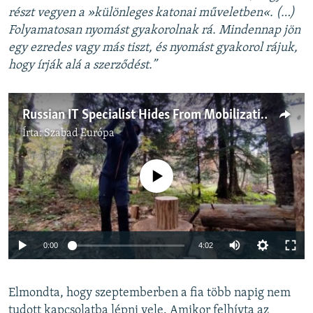
részt vegyen a »különleges katonai műveletben«. (…)
Folyamatosan nyomást gyakorolnak rá. Mindennap jön
egy ezredes vagy más tiszt, és nyomást gyakorol rájuk,
hogy írják alá a szerződést.”
Russian IT Specialist Hides From Mobilization In A Forest
Írta:
Szabad Európa
Jelenleg nincs elérhető tartalom
Auto
0:00
4:02
240p
Elmondta, hogy szeptemberben a fia több napig nem
360p
tudott kapcsolatba lépni vele. Amikor felhívta az