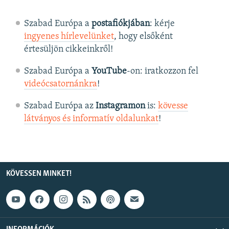
Szabad Európa a
postafiókjában
: kérje
ingyenes hírlevelünket
, hogy elsőként
értesüljön cikkeinkről!
Szabad Európa a
YouTube
-on: iratkozzon fel
videócsatornánkra
!
Szabad Európa az
Instagramon
is:
kövesse
látványos és informatív oldalunkat
! ​
KÖVESSEN MINKET!