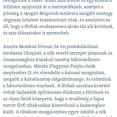
beengedték a nőket. Közel száz levelet és egy kollektív
felhívást nyújtottak át a tisztviselőknek, amelyet a
jelenleg a nyugati Belgorodi területen szolgáló mintegy
négyszáz behívott hozzátartozói írtak, és amelyben az
áll, hogy a férfiak rendszeresen ukrán tűz alá kerülnek,
és már áldozatokat is szenvedtek.
Amióta Moszkva február 24-én provokálatlanul
lerohanta Ukrajnát, a nők vezető szerepet játszanak az
Oroszországban kialakult szerény háborúellenes
mozgalomban. Miután Vlagyimir Putyin elnök
szeptember 21-én elrendelte a katonai mozgósítást,
megnőtt a közvélemény elégedetlensége, és erősödtek
a háborúellenes érzelmek. A férfiak azonban kevésbé
voltak hajlandók nyilvánosan tiltakozni a félelmek és
az olyan hírek közepette, hogy a rendőrség a fogva
tartott férfi tiltakozókat közvetlenül a hadsereghez
küldi. A tiltakozó mozgalomban egyre inkább a nők