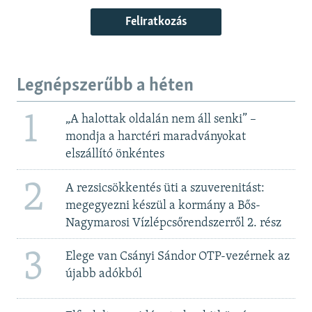
Feliratkozás
Legnépszerűbb a héten
1
„A halottak oldalán nem áll senki” –
mondja a harctéri maradványokat
elszállító önkéntes
2
A rezsicsökkentés üti a szuverenitást:
megegyezni készül a kormány a Bős-
Nagymarosi Vízlépcsőrendszerről 2. rész
3
Elege van Csányi Sándor OTP-vezérnek az
újabb adókból