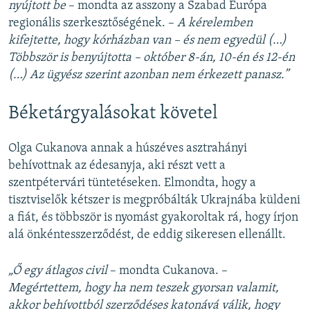
nyújtott be
– mondta az asszony a Szabad Európa
regionális szerkesztőségének. –
A kérelemben
kifejtette, hogy kórházban van – és nem egyedül (…)
Többször is benyújtotta – október 8-án, 10-én és 12-én
(…) Az ügyész szerint azonban nem érkezett panasz.”
Béketárgyalásokat követel
Olga Cukanova annak a húszéves asztrahányi
behívottnak az édesanyja, aki részt vett a
szentpétervári tüntetéseken. Elmondta, hogy a
tisztviselők kétszer is megpróbálták Ukrajnába küldeni
a fiát, és többször is nyomást gyakoroltak rá, hogy írjon
alá önkéntesszerződést, de eddig sikeresen ellenállt.
„Ő egy átlagos civil
– mondta Cukanova. –
Megértettem, hogy ha nem teszek gyorsan valamit,
akkor behívottból szerződéses katonává válik, hogy