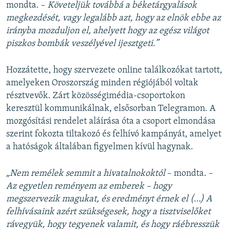
mondta. –
Követeljük továbbá a béketárgyalások
megkezdését, vagy legalább azt, hogy az elnök ebbe az
irányba mozduljon el, ahelyett hogy az egész világot
piszkos bombák veszélyével ijesztgeti.”
Hozzátette, hogy szervezete online találkozókat tartott,
amelyeken Oroszország minden régiójából voltak
résztvevők. Zárt közösségimédia-csoportokon
keresztül kommunikálnak, elsősorban Telegramon. A
mozgósítási rendelet aláírása óta a csoport elmondása
szerint fokozta tiltakozó és felhívó kampányát, amelyet
a hatóságok általában figyelmen kívül hagynak.
„Nem remélek semmit a hivatalnokoktól
– mondta. –
Az egyetlen reményem az emberek – hogy
megszervezik magukat, és eredményt érnek el (…) A
felhívásaink azért szükségesek, hogy a tisztviselőket
rávegyük, hogy tegyenek valamit, és hogy ráébresszük