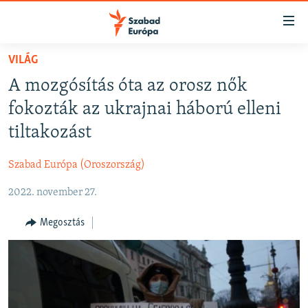
Akadálymentes
mód
Ugrás
VILÁG
a
NAPIRENDEN
A mozgósítás óta az orosz nők
fő
AKTUÁLIS
oldalra
fokozták az ukrajnai háború elleni
FELIRATKOZÁS
PODCASTOK
Ugrás
tiltakozást
a
VIDEÓK
tartalomjegyzékre
Szabad Európa (Oroszország)
Spotify
ELEMZŐ
Ugrás
a
2022. november 27.
NER15
Feliratkozás
keresésre
SZABADON
Megosztás
TÁRSADALOM
DEMOKRÁCIA
A PÉNZ NYOMÁBAN