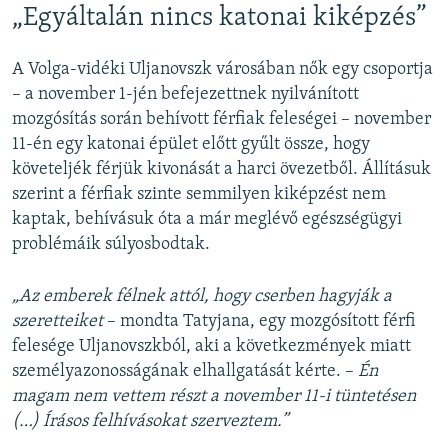
„Egyáltalán nincs katonai kiképzés”
A Volga-vidéki Uljanovszk városában nők egy csoportja
– a november 1-jén befejezettnek nyilvánított
mozgósítás során behívott férfiak feleségei – november
11-én egy katonai épület előtt gyűlt össze, hogy
követeljék férjük kivonását a harci övezetből. Állításuk
szerint a férfiak szinte semmilyen kiképzést nem
kaptak, behívásuk óta a már meglévő egészségügyi
problémáik súlyosbodtak.
„Az emberek félnek attól, hogy cserben hagyják a
szeretteiket
– mondta Tatyjana, egy mozgósított férfi
felesége Uljanovszkból, aki a következmények miatt
személyazonosságának elhallgatását kérte. –
Én
magam nem vettem részt a november 11-i tüntetésen
(…) Írásos felhívásokat szerveztem.”