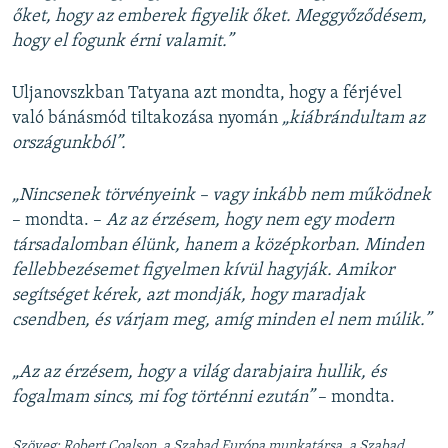
őket, hogy az emberek figyelik őket. Meggyőződésem,
hogy el fogunk érni valamit.”
Uljanovszkban Tatyana azt mondta, hogy a férjével
való bánásmód tiltakozása nyomán
„kiábrándultam az
országunkból”.
„Nincsenek törvényeink – vagy inkább nem működnek
– mondta. –
Az az érzésem, hogy nem egy modern
társadalomban élünk, hanem a középkorban. Minden
fellebbezésemet figyelmen kívül hagyják. Amikor
segítséget kérek, azt mondják, hogy maradjak
csendben, és várjam meg, amíg minden el nem múlik.”
„Az az érzésem, hogy a világ darabjaira hullik, és
fogalmam sincs, mi fog történni ezután”
– mondta.
Szöveg: Robert Coalson, a Szabad Európa munkatársa, a Szabad