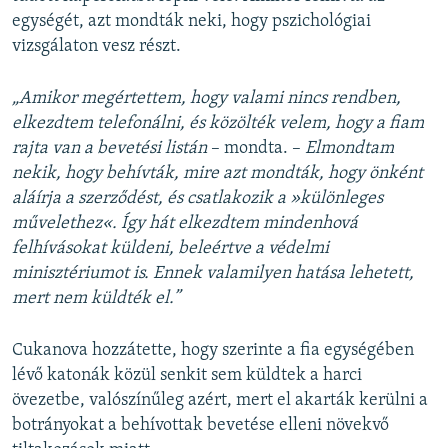
Auto
240p
360p
480p
480p
egységét, azt mondták neki, hogy pszichológiai
720p
vizsgálaton vesz részt.
720p
1080p
1080p
„Amikor megértettem, hogy valami nincs rendben,
elkezdtem telefonálni, és közölték velem, hogy a fiam
rajta van a bevetési listán
– mondta. –
Elmondtam
nekik, hogy behívták, mire azt mondták, hogy önként
aláírja a szerződést, és csatlakozik a »különleges
művelethez«. Így hát elkezdtem mindenhová
felhívásokat küldeni, beleértve a védelmi
minisztériumot is. Ennek valamilyen hatása lehetett,
mert nem küldték el.”
Cukanova hozzátette, hogy szerinte a fia egységében
lévő katonák közül senkit sem küldtek a harci
övezetbe, valószínűleg azért, mert el akarták kerülni a
botrányokat a behívottak bevetése elleni növekvő