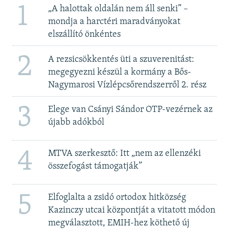
1
„A halottak oldalán nem áll senki” –
mondja a harctéri maradványokat
elszállító önkéntes
2
A rezsicsökkentés üti a szuverenitást:
megegyezni készül a kormány a Bős-
Nagymarosi Vízlépcsőrendszerről 2. rész
3
Elege van Csányi Sándor OTP-vezérnek az
újabb adókból
4
MTVA szerkesztő: Itt „nem az ellenzéki
összefogást támogatják”
5
Elfoglalta a zsidó ortodox hitközség
Kazinczy utcai központját a vitatott módon
megválasztott, EMIH-hez köthető új