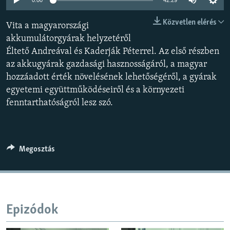
0:00
42:29
EURÓPAI UNIÓ
Közvetlen elérés
Vita a magyarországi
VILÁG
akkumulátorgyárak helyzetéről
KLÍMAVÁLTOZÁS
Éltető Andreával és Kaderják Péterrel. Az első részben
az akkugyárak gazdasági hasznosságáról, a magyar
A MÚLT TANULSÁGAI
hozzáadott érték növelésének lehetőségéről, a gyárak
egyetemi együttműködéseiről és a környezeti
KÖVESSEN MINKET!
fenntarthatóságról lesz szó.
Valamennyi RFE/RL weboldal
Megosztás
Epizódok