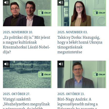
2025. NOVEMBER 10.
2025. NOVEMBER 03.
„Ez politikai díj is.” Mit jelent
Takácsy Dorka: Hazugság,
a magyar kultúrának
hogy a békét hozná Ukrajna
Krasznahorkai László Nobel-
támogatásának
díja?
megszüntetése
2025. OKTÓBER 27.
2025. OKTÓBER 13.
Vízügyi szakértő:
Bíró-Nagy András: A
„Vészhelyzetben megnyílnak
legveszélyesebb méreg a