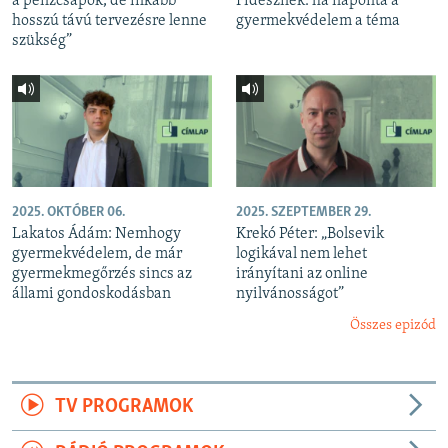
a pénzcsapok, de inkább
Fidesznek: ha naponta a
hosszú távú tervezésre lenne
gyermekvédelem a téma
szükség”
2025. OKTÓBER 06.
2025. SZEPTEMBER 29.
Lakatos Ádám: Nemhogy
Krekó Péter: „Bolsevik
gyermekvédelem, de már
logikával nem lehet
gyermekmegőrzés sincs az
irányítani az online
állami gondoskodásban
nyilvánosságot”
Összes epizód
TV PROGRAMOK