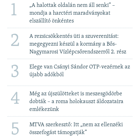
1
„A halottak oldalán nem áll senki” –
mondja a harctéri maradványokat
elszállító önkéntes
2
A rezsicsökkentés üti a szuverenitást:
megegyezni készül a kormány a Bős-
Nagymarosi Vízlépcsőrendszerről 2. rész
3
Elege van Csányi Sándor OTP-vezérnek az
újabb adókból
4
Még az újszülötteket is meszesgödörbe
dobták – a roma holokauszt áldozataira
emlékezünk
5
MTVA szerkesztő: Itt „nem az ellenzéki
összefogást támogatják”