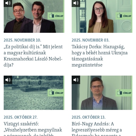
2025. NOVEMBER 10.
2025. NOVEMBER 03.
„Ez politikai díj is.” Mit jelent
Takácsy Dorka: Hazugság,
a magyar kultúrának
hogy a békét hozná Ukrajna
Krasznahorkai László Nobel-
támogatásának
díja?
megszüntetése
2025. OKTÓBER 27.
2025. OKTÓBER 13.
Vízügyi szakértő:
Bíró-Nagy András: A
„Vészhelyzetben megnyílnak
legveszélyesebb méreg a