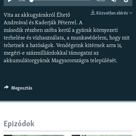
0:00
46:05
EURÓPAI UNIÓ
Közvetlen elérés
Vita az akkugyárakról Éltető
VILÁG
Andreával és Kaderják Péterrel. A
KLÍMAVÁLTOZÁS
második részben szóba kerül a gyárak környezeti
terhelése és vízhasználata, a munkavédelem, hogy mit
A MÚLT TANULSÁGAI
tehetnek a hatóságok. Vendégeink kitérnek arra is,
megéri-e százmilliárdokkal támogatni az
KÖVESSEN MINKET!
akkumulátorgyárak Magyarországra települését.
Valamennyi RFE/RL weboldal
Megosztás
Epizódok