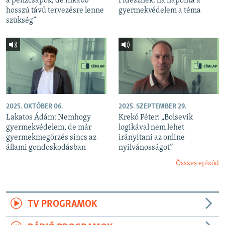
a pénzcsapok, de inkább
Fidesznek: ha naponta a
hosszú távú tervezésre lenne
gyermekvédelem a téma
szükség”
2025. OKTÓBER 06.
2025. SZEPTEMBER 29.
Lakatos Ádám: Nemhogy
Krekó Péter: „Bolsevik
gyermekvédelem, de már
logikával nem lehet
gyermekmegőrzés sincs az
irányítani az online
állami gondoskodásban
nyilvánosságot”
Összes epizód
TV PROGRAMOK