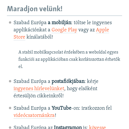
Maradjon velünk!
Szabad Európa
a mobilján
: töltse le ingyenes
applikációnkat a
Google Play
vagy az
Apple
Store
kínálatából!
A stabil mobilkapcsolat érdekében a weboldal egyes
funkciói az applikációban csak korlátozottan érhetők
el.
Szabad Európa a
postafiókjában
: kérje
ingyenes hírlevelünket
, hogy elsőként
értesüljön cikkeinkről!
Szabad Európa a
YouTube
-on: iratkozzon fel
videócsatornánkra
!
Szabad Európa az
Instagramon
is:
kövesse