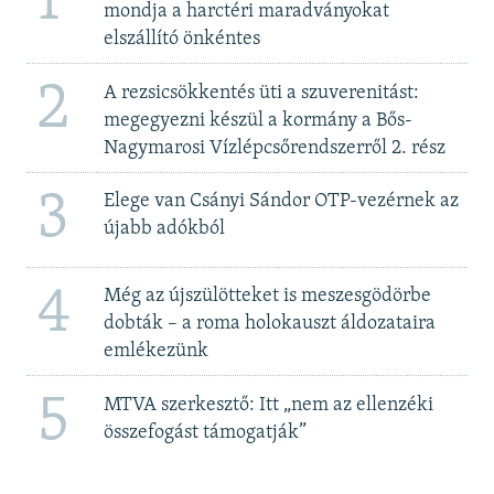
1
mondja a harctéri maradványokat
elszállító önkéntes
2
A rezsicsökkentés üti a szuverenitást:
megegyezni készül a kormány a Bős-
Nagymarosi Vízlépcsőrendszerről 2. rész
3
Elege van Csányi Sándor OTP-vezérnek az
újabb adókból
4
Még az újszülötteket is meszesgödörbe
dobták – a roma holokauszt áldozataira
emlékezünk
5
MTVA szerkesztő: Itt „nem az ellenzéki
összefogást támogatják”