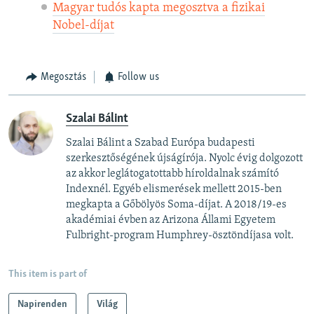
Magyar tudós kapta megosztva a fizikai
Nobel-díjat
Megosztás
Follow us
Szalai Bálint
Szalai Bálint a Szabad Európa budapesti
szerkesztőségének újságírója. Nyolc évig dolgozott
az akkor leglátogatottabb híroldalnak számító
Indexnél. Egyéb elismerések mellett 2015-ben
megkapta a Gőbölyös Soma-díjat. A 2018/19-es
akadémiai évben az Arizona Állami Egyetem
Fulbright-program Humphrey-ösztöndíjasa volt.
This item is part of
Napirenden
Világ