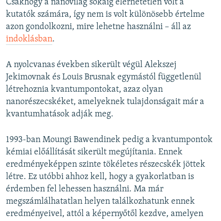
Csakhogy a nanovilág sokáig elérhetetlen volt a
kutatók számára, így nem is volt különösebb értelme
azon gondolkozni, mire lehetne használni – áll az
indoklásban
.
A nyolcvanas években sikerült végül Alekszej
Jekimovnak és Louis Brusnak egymástól függetlenül
létrehoznia kvantumpontokat, azaz olyan
nanorészecskéket, amelyeknek tulajdonságait már a
kvantumhatások adják meg.
1993-ban Moungi Bawendinek pedig a kvantumpontok
kémiai előállítását sikerült megújítania. Ennek
eredményeképpen szinte tökéletes részecskék jöttek
létre. Ez utóbbi ahhoz kell, hogy a gyakorlatban is
érdemben fel lehessen használni. Ma már
megszámlálhatatlan helyen találkozhatunk ennek
eredményeivel, attól a képernyőtől kezdve, amelyen