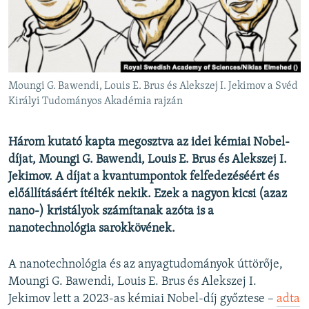
EURÓPAI UNIÓ
VILÁG
KLÍMAVÁLTOZÁS
A MÚLT TANULSÁGAI
Moungi G. Bawendi, Louis E. Brus és Alekszej I. Jekimov a Svéd
Királyi Tudományos Akadémia rajzán
KÖVESSEN MINKET!
Három kutató kapta megosztva az idei kémiai Nobel-
díjat, Moungi G. Bawendi, Louis E. Brus és Alekszej I.
Jekimov. A díjat a kvantumpontok felfedezéséért és
Valamennyi RFE/RL weboldal
előállításáért ítélték nekik. Ezek a nagyon kicsi (azaz
nano-) kristályok számítanak azóta is a
nanotechnológia sarokkövének.
A nanotechnológia és az anyagtudományok úttörője,
Moungi G. Bawendi, Louis E. Brus és Alekszej I.
Jekimov lett a 2023-as kémiai Nobel-díj győztese –
adta