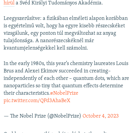
hírül
a Svéd Királyi Tudományos Akadémia.
Leegyszerűsítve: a fizikában elméleti alapon korábban
is egyértelmű volt, hogy ha egyre kisebb részecskéket
vizsgálunk, egy ponton túl megváltozhat az anyag
tulajdonsága. A nanorészecskéknél már
kvantumjelenségekkel kell számolni.
In the early 1980s, this year’s chemistry laureates Louis
Brus and Alexei Ekimov succeeded in creating–
independently of each other – quantum dots, which are
nanoparticles so tiny that quantum effects determine
their characteristics.
#NobelPrize
pic.twitter.com/QPd3AhaBeX
— The Nobel Prize (@NobelPrize)
October 4, 2023