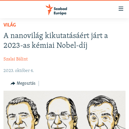
Akadálymentes
mód
Ugrás
VILÁG
a
NAPIRENDEN
A nanovilág kikutatásáért járt a
fő
AKTUÁLIS
oldalra
2023-as kémiai Nobel-díj
FELIRATKOZÁS
PODCASTOK
Ugrás
a
Szalai Bálint
VIDEÓK
tartalomjegyzékre
Spotify
2023. október 4.
ELEMZŐ
Ugrás
a
NER15
Megosztás
Feliratkozás
keresésre
SZABADON
TÁRSADALOM
DEMOKRÁCIA
A PÉNZ NYOMÁBAN