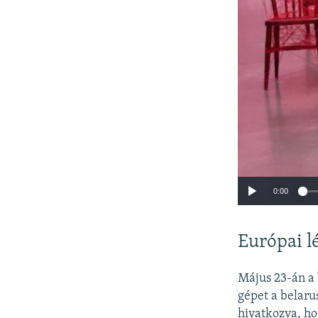
0:00
Európai l
Május 23-án a 
gépet a belaru
hivatkozva, ho