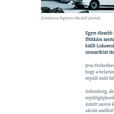
A belarusz légteret elkerülő járatok
Egyre élesebb 
főtitkára szeri
kiállt Lukasen
nemzetközi tám
Jens Stoltenbe
hogy a belarus
repülő múlt hét
Soltenberg, ak
repülőgéphordo
között szoros 
akciót anélkül