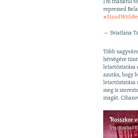
I'm thankful t
repressed Belar
#StandWithBe
— Sviatlana T
Több nagyváros
hétvégére tünte
letartóztatása 
azután, hogy b
letartóztatása 
meg is szerezt
magát. Cihano
Írta:
Szabad 