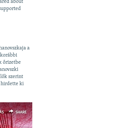
hared about
 supported
ihanovszkaja a
e korábbi
k őrizetbe
hanovszki
lők szerint
hirdette ki
ÁS
SHARE