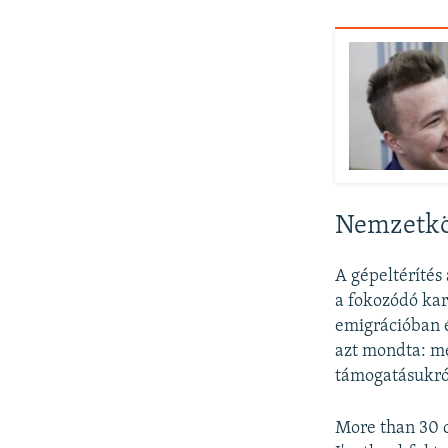
Nemzetköz
A gépeltérítés
a fokozódó kar
emigrációban é
azt mondta: m
támogatásukról
More than 30 c