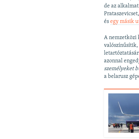
de az alkalmat
Prataszevicset,
és
egy másik u
A nemzetközi k
valószínűsítik
letartóztatásá
azonnal engedj
személyeket b
a belarusz gépe