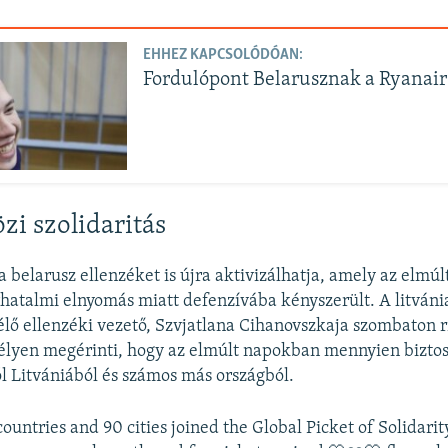
EHHEZ KAPCSOLÓDÓAN:
Fordulópont Belarusznak a Ryanai
i szolidaritás
 a belarusz ellenzéket is újra aktivizálhatja, amely az elm
hatalmi elnyomás miatt defenzívába kényszerült. A litváni
lő ellenzéki vezető, Szvjatlana Cihanovszkaja szombaton 
élyen megérinti, hogy az elmúlt napokban mennyien biztos
 Litvániából és számos más országból.
ountries and 90 cities joined the Global Picket of Solidarit