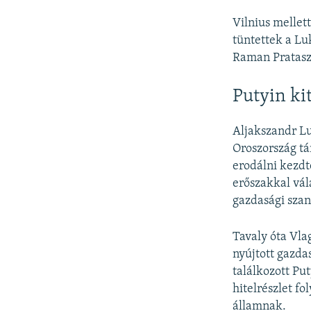
Vilnius mellet
tüntettek a Lu
Raman Pratasz
Putyin ki
Aljakszandr Lu
Oroszország t
erodálni kezdt
erőszakkal vál
gazdasági szan
Tavaly óta Vla
nyújtott gazda
találkozott Put
hitelrészlet fo
államnak.