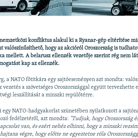
nemzetközi konfliktus alakul ki a Ryanar-gép eltérítése m
nt valószínűsíthető, hogy az akcióról Oroszország is tudhato
ka mellett. A belarusz ellenzék vezetője szerint rég nem lát
ogatást kap az ellenzék.
rg, a NATO főtitkára egy sajtóeseményen azt mondta: valós
z vezetés a szövetséges Oroszországgal együtt tervezhette e
végi leszállítását a minszki repülőtérre.
i egy NATO-hadgyakorlat szünetében nyilatkozott a sajtóna
zó fedélzetéről, azt mondta:
"Tudjuk, hogy Oroszország és
kapcsolat van, és ezért nehéz elhinni, hogy a minszki rezsim
 hajtana végre, hogy előtte ne egyeztetne róla Oroszországg