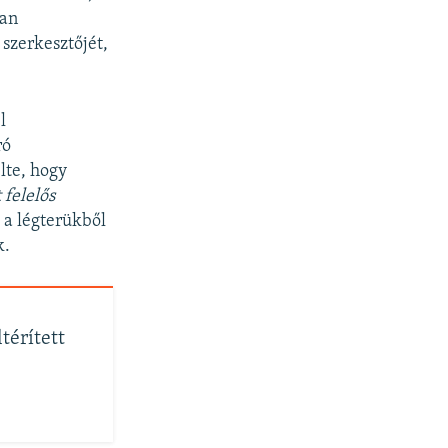
man
 szerkesztőjét,
px
width
l
ró
lte, hogy
 felelős
k a légterükből
k.
térített