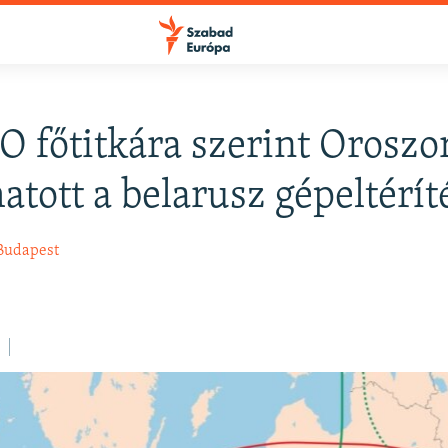
 főtitkára szerint Oroszo
hatott a belarusz gépeltérít
Budapest