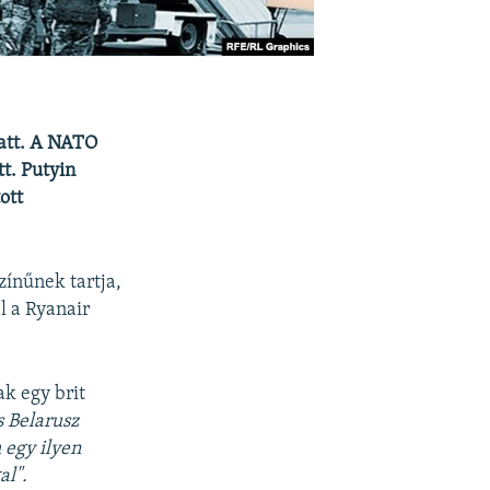
iatt. A NATO
tt. Putyin
ott
zínűnek tartja,
l a Ryanair
k egy brit
 Belarusz
 egy ilyen
al".