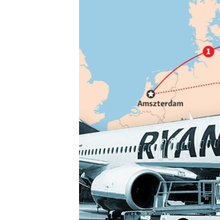
EURÓPAI UNIÓ
VILÁG
KLÍMAVÁLTOZÁS
A MÚLT TANULSÁGAI