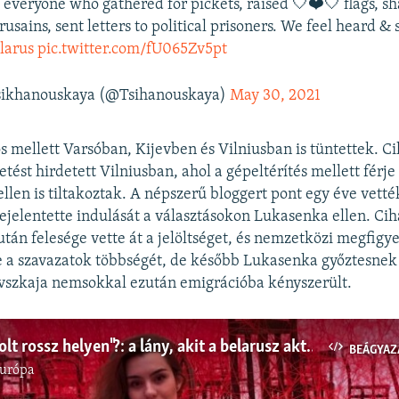
o everyone who gathered for pickets, raised 🤍❤️🤍 flags, s
usains, sent letters to political prisoners. We feel heard &
larus
pic.twitter.com/fU065Zv5pt
sikhanouskaya (@Tsihanouskaya)
May 30, 2021
 mellett Varsóban, Kijevben és Vilniusban is tüntettek. C
tést hirdetett Vilniusban, ahol a gépeltérítés mellett férj
ellen is tiltakoztak. A népszerű bloggert pont egy éve vetté
ejelentette indulását a választásokon Lukasenka ellen. Ci
után felesége vette át a jelöltséget, és nemzetközi megfigye
e a szavazatok többségét, de később Lukasenka győztesnek 
vszkaja nemsokkal ezután emigrációba kényszerült.
"Rosszkor volt rossz helyen"?: a lány, akit a belarusz aktivistával vettek őrizetbe
BEÁGYAZ
Európa