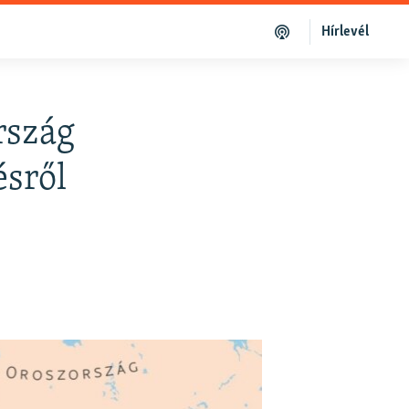
Hírlevél
rszág
ésről