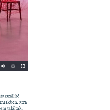
Auto
240p
SHARE
360p
480p
tasszállító
720p
Minszkben, arra
em találtak,
1080p