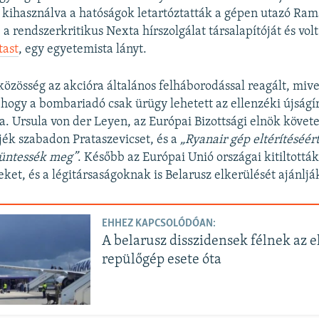
 kihasználva a hatóságok letartóztatták a gépen utazó Ra
720p
1080p
 a rendszerkritikus Nexta hírszolgálat társalapítóját és volt
tast
, egy egyetemista lányt.
özösség az akcióra általános felháborodással reagált, mive
, hogy a bombariadó csak ürügy lehetett az ellenzéki újságí
ra. Ursula von der Leyen, az Európai Bizottsági elnök követe
ék szabadon Prataszevicset, és a
„Ryanair gép eltérítéséért
üntessék meg”
. Később az Európai Unió országai kitiltottá
ket, és a légitársaságoknak is Belarusz elkerülését ajánljá
EHHEZ KAPCSOLÓDÓAN:
A belarusz disszidensek félnek az el
repülőgép esete óta