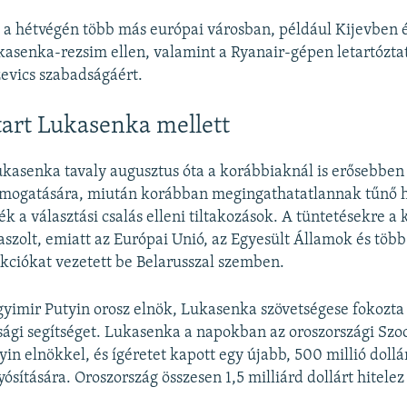
t a hétvégén több más európai városban, például Kijevben 
kasenka-rezsim ellen, valamint a Ryanair-gépen letartóztato
evics szabadságáért.
tart Lukasenka mellett
kasenka tavaly augusztus óta a korábbiaknál is erősebben
ámogatására, miután korábban megingathatatlannak tűnő 
ék a választási csalás elleni tiltakozások. A tüntetésekre a
aszolt, emiatt az Európai Unió, az Egyesült Államok és több
kciókat vezetett be Belarusszal szemben.
gyimir Putyin orosz elnök, Lukasenka szövetségese fokozta
sági segítséget. Lukasenka a napokban az oroszországi Szo
yin elnökkel, és ígéretet kapott egy újabb, 500 millió dollá
lyósítására. Oroszország összesen 1,5 milliárd dollárt hitelez