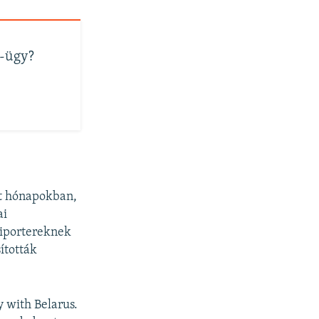
r-ügy?
últ hónapokban,
ai
riportereknek
ították
y with Belarus.