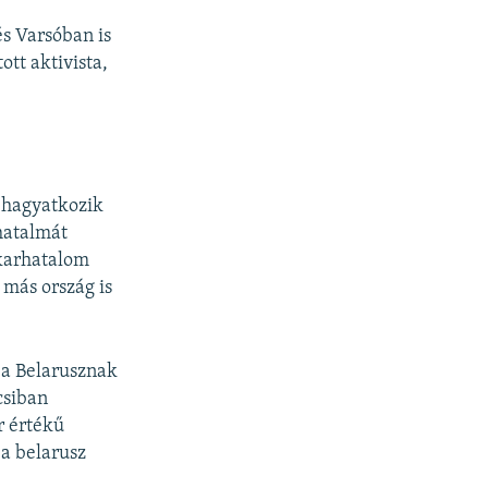
és Varsóban is
tt aktivista,
 hagyatkozik
hatalmát
 karhatalom
 más ország is
 a Belarusznak
csiban
r értékű
 a belarusz