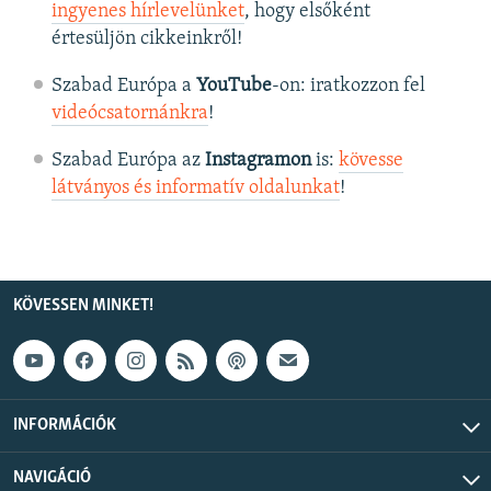
ingyenes hírlevelünket
, hogy elsőként
értesüljön cikkeinkről!
Szabad Európa a
YouTube
-on: iratkozzon fel
videócsatornánkra
!
Szabad Európa az
Instagramon
is:
kövesse
látványos és informatív oldalunkat
! ​
KÖVESSEN MINKET!
INFORMÁCIÓK
NAVIGÁCIÓ