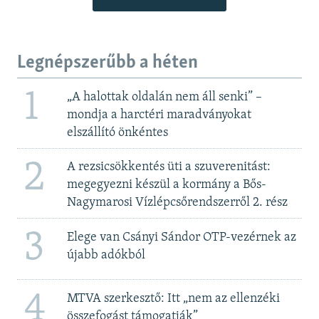
Legnépszerűbb a héten
1
„A halottak oldalán nem áll senki” –
mondja a harctéri maradványokat
elszállító önkéntes
2
A rezsicsökkentés üti a szuverenitást:
megegyezni készül a kormány a Bős-
Nagymarosi Vízlépcsőrendszerről 2. rész
3
Elege van Csányi Sándor OTP-vezérnek az
újabb adókból
4
MTVA szerkesztő: Itt „nem az ellenzéki
összefogást támogatják”