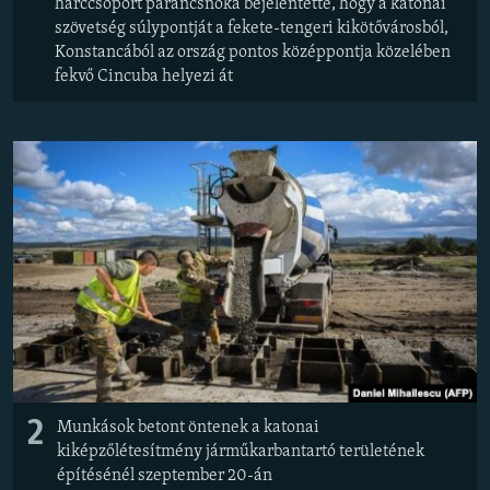
harccsoport parancsnoka bejelentette, hogy a katonai
szövetség súlypontját a fekete-tengeri kikötővárosból,
Konstancából az ország pontos középpontja közelében
fekvő Cincuba helyezi át
2
Munkások betont öntenek a katonai
kiképzőlétesítmény járműkarbantartó területének
építésénél szeptember 20-án