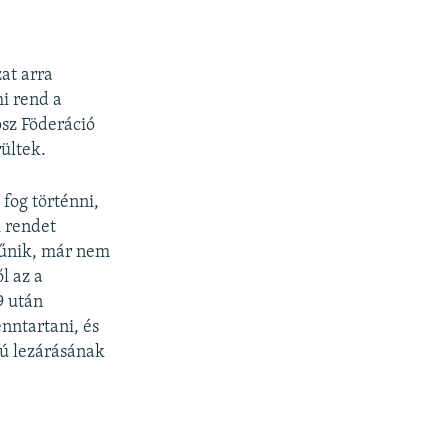
at arra
mi rend a
osz Föderáció
ültek.
fog történni,
i rendet
tűnik, már nem
l az a
9 után
nntartani, és
rú lezárásának