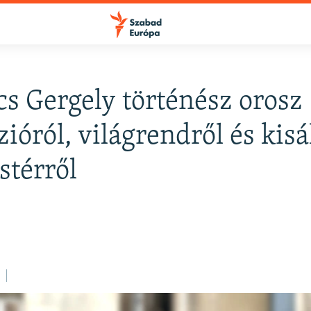
s Gergely történész orosz
zióról, világrendről és kis
térről