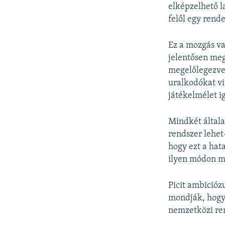
elképzelhető l
felől egy rend
Ez a mozgás va
jelentősen meg
megelőlegezve 
uralkodókat vi
játékelmélet ig
Mindkét általa
rendszer lehet
hogy ezt a hat
ilyen módon mű
Picit ambicióz
mondják, hogy 
nemzetközi ren