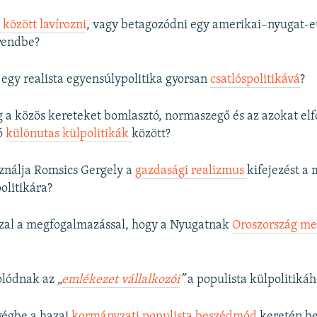
között lavírozni
, vagy betagozódni egy amerikai–nyugat-e
rendbe?
egy realista egyensúlypolitika gyorsan
csatlóspolitikává
?
 a közös kereteket bomlasztó, normaszegő és az azokat el
ló
különutas külpolitikák
között?
ználja Romsics Gergely a
gazdasági realizmus
kifejezést a
olitikára?
zzal a megfogalmazással, hogy a Nyugatnak
Oroszország me
olódnak az
„
emlékezet vállalkozói
”
a populista külpolitikáh
égbe a hazai
kormányzati populista beszédmód
keretén be