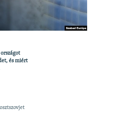
 országot
et, és miért
k
sztszovjet