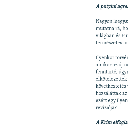
A putyini agre
Nagyon leegys
mutatna rá, ho
világban és Eu
természetes mó
Ilyenkor törvé
amikor az új n
fenntartó, úgy
elkötelezettek
következtetés 
hozzáláttak az
ezért egy ilye
revíziója?
A Krím elfogla