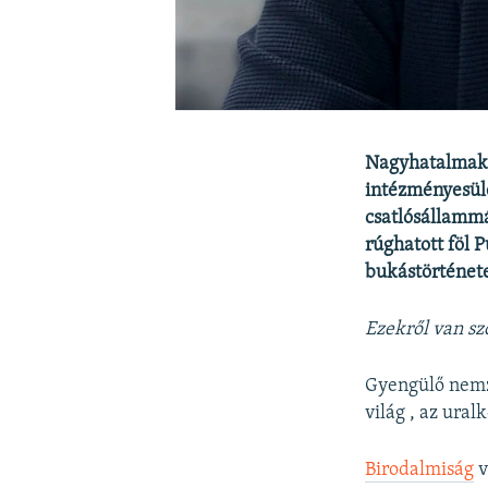
Nagyhatalmak k
intézményesülé
csatlósállammá
rúghatott föl 
bukástörténete
Ezekről van sz
Gyengülő nemz
világ , az ura
Birodalmiság
v