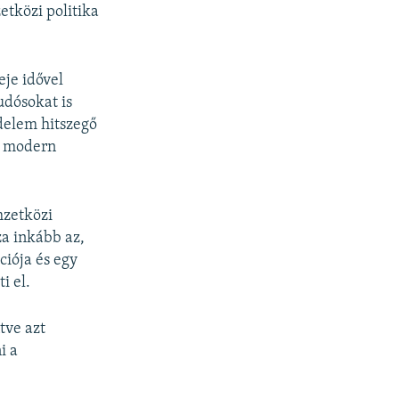
etközi politika
eje idővel
udósokat is
delem hitszegő
a modern
mzetközi
za inkább az,
ciója és egy
i el.
tve azt
i a