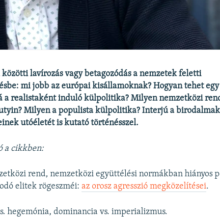
özötti lavírozás vagy betagozódás a nemzetek feletti
sbe: mi jobb az európai kisállamoknak? Hogyan tehet egy
 a realistaként induló külpolitika? Milyen nemzetközi rend
Putyin? Milyen a populista külpolitika? Interjú a birodalma
inek utóéletét is kutató történésszel.
ó a cikkben:
etközi rend, nemzetközi együttélési normákban hiányos po
lkodó elitek rögeszméi:
az orosz agresszió megközelítései
.
s. hegemónia, dominancia vs. imperializmus.