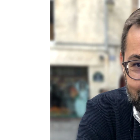
EURÓPAI UNIÓ
VILÁG
KLÍMAVÁLTOZÁS
A MÚLT TANULSÁGAI