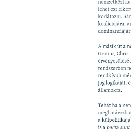
nemzetközi ka
lehet ezt elke
korlátozni. Sá
koalíciójára, 
dominanciájár
A másik út a n
Grotius, Chris
érvényesülését
rendszerben ne
rendkívüli mér
jog logikáját,
államokra.
Tehát ha a nem
meghatározható
a külpolitikáj
is a
pacta sunt