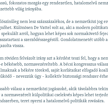
assú, fokozatos mozgás egy rendezetlen, hatalomelvű nemz
ezettebb világ irányába.
lószínűleg nem lesz százszázalékos, de a nemzetközi jog er
nőhet. Különösen De Vattel volt az, aki a modern politikat
spekulált arról, hogyan lehet képes sok normakövető feje
sszatartani a szerződésszegéstől. Gondolatmenetét utóbb 
azolta vissza.
m röviden felvázolt irány azt a kérdést teszi fel, hogy a ne
-e békésebb, normavezéreltebb. A bécsi kongresszus válas
almaknak a békére törekvő, saját korlátaikat elfogadó koalí
ködő – nevezzük úgy – kollektív biztonsági rendszer érhet
usabb válasz a nemzetközi jogászoké, akik távolabbra tekin
a normavezérelt külpolitikai cselekvés képes lehet terjedn
dszerben, teret nyerni a hatalomelvű politikák rovására.