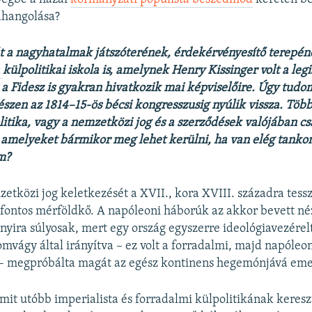
ahangolása?
át a nagyhatalmak játszóterének, érdekérvényesítő terepéne
a
külpolitikai iskola is, amelynek Henry Kissinger volt a le
s a Fidesz is gyakran hivatkozik mai képviselőire. Úgy tudom
szen az 1814–15-ös
bécsi kongresszusig nyúlik vissza. Töb
itika, vagy a nemzetközi jog és a szerződések valójában c
 amelyeket bármikor meg lehet kerülni, ha van elég tank
m?
tközi jog keletkezését a XVII., kora XVIII. századra tessz
 fontos mérföldkő. A napóleoni háborúk az akkor bevett né
nnyira súlyosak, mert egy ország egyszerre ideológiavezére
omvágy által irányítva – ez volt a forradalmi, majd napóleo
 – megpróbálta magát az egész kontinens hegemónjává eme
amit utóbb imperialista és forradalmi külpolitikának kereszt