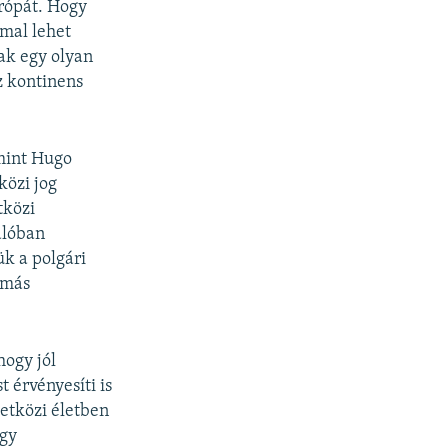
rópát. Hogy
mmal lehet
ak egy olyan
z kontinens
mint Hugo
közi jog
tközi
alóban
k a polgári
 más
hogy jól
 érvényesíti is
zetközi életben
Így