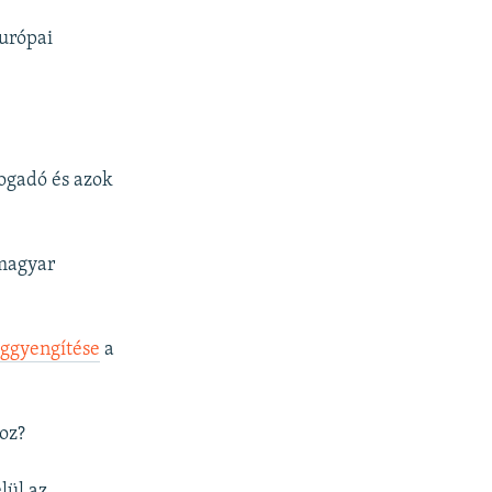
urópai
fogadó és azok
 magyar
ggyengítése
a
oz?
lül az