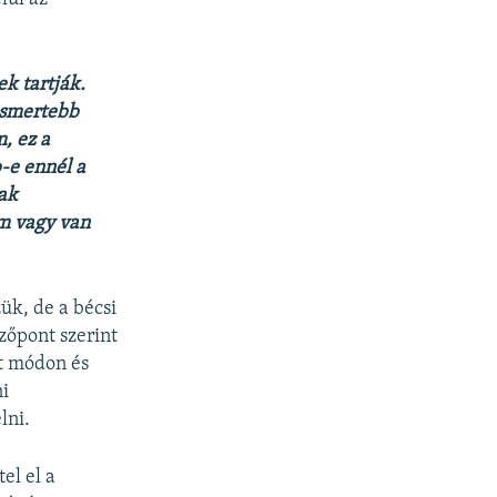
k tartják.
gismertebb
, ez a
b-e ennél a
sak
om vagy van
ük, de a bécsi
zőpont szerint
lt módon és
ni
lni.
el el a