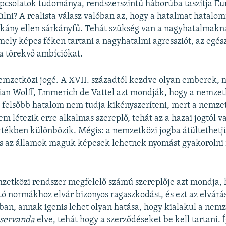
pcsolatok tudománya, rendszerszintű háborúba taszítja Eu
rülni? A realista válasz valóban az, hogy a hatalmat hatalo
rkány ellen sárkányfű. Tehát szükség van a nagyhatalmakn
amely képes féken tartani a nagyhatalmi agressziót, az egés
a törekvő ambíciókat.
emzetközi jogé. A XVII. századtól kezdve olyan emberek, 
tian Wolff, Emmerich de Vattel azt mondják, hogy a nemzet
 felsőbb hatalom nem tudja kikényszeríteni, mert a nemze
m létezik erre alkalmas szereplő, tehát az a hazai jogtól v
tékben különbözik. Mégis: a nemzetközi jogba átültethetjü
 és az államok maguk képesek lehetnek nyomást gyakorolni
zetközi rendszer megfelelő számú szereplője azt mondja, 
 normákhoz elvár bizonyos ragaszkodást, és ezt az elvárást
ában, annak igenis lehet olyan hatása, hogy kialakul a nem
 servanda
elve, tehát hogy a szerződéseket be kell tartani. 