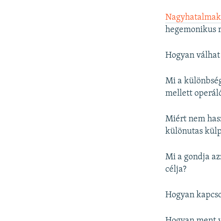
Nagyhatalmak 
hegemonikus 
Hogyan válhat 
Mi a különbség
mellett operá
Miért nem has
különutas külp
Mi a gondja a
célja?
Hogyan kapcs
Hogyan ment v