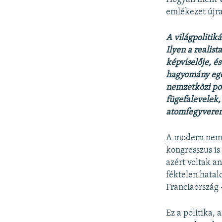
emlékezet újr
A világpolitik
Ilyen a realist
képviselője, é
hagyomány egé
nemzetközi pol
fügefalevelek,
atomfegyvere
A modern nemze
kongresszus is
azért voltak a
féktelen hatal
Franciaország
Ez a politika, 