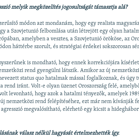
sszió melyik megközelítés jogosultságát támasztja alá?
zerűsítő módon azt mondanám, hogy egy realista magyaráz
gy a Szovjetunió felbomlása után létrejött egy olyan hatal
rópában, amelyben a vesztes, a Szovjetunió örököse, az Or
don háttérbe szorult, és stratégiai érdekei sokszorosan sér
nyszerűnek is mondható, hogy ennek korrekciójára kísérlet 
emzetközi rend gyengülni látszik. Amikor az új nemzetköz
nevezett status quo hatalmak mással foglalkoznak, és úgy 
 a rend iránt. Volt-e olyan üzenet Oroszország felé, amelybő
volt levonható, hogy azok a hatalmi tényezők, amelyek 198
 új nemzetközi rend felépítéséhez, ezt már nem kívánják fe
n agresszió megvalósítható, elérhető egy kicsit a hideghábo
lásának válasz nélkül hagyását értelmezhették így.