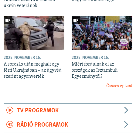
ukrán veteránok
2025. NOVEMBER 16.
2025. NOVEMBER 16.
A sorozás után meghalt egy
Miért fordulnak el az
férfi Ukrajnában – az ügyvéd
országok az Isztambuli
szerint agyonverték
Egyezménytől?
Összes epizód
TV PROGRAMOK
RÁDIÓ PROGRAMOK