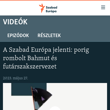
Akadálymentes
mód
Ugrás
VIDEÓK
a
NAPIRENDEN
fő
AKTUÁLIS
EPIZÓDOK
RÉSZLETEK
oldalra
PODCASTOK
Ugrás
A Szabad Európa jelenti: porig
a
VIDEÓK
tartalomjegyzékre
rombolt Bahmut és
ELEMZŐ
Ugrás
futárszakszervezet
a
NER15
keresésre
2023. május 27.
SZABADON
TÁRSADALOM
DEMOKRÁCIA
A PÉNZ NYOMÁBAN