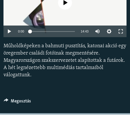
Jelenleg nincs elérhető tartalom
EURÓPAI UNIÓ
VILÁG
KLÍMAVÁLTOZÁS
Auto
0:00
14:43
A MÚLT TANULSÁGAI
240p
Műholdképeken a bahmuti pusztítás, katonai akció egy
360p
KÖVESSEN MINKET!
öregember családi fotóinak megmentésére.
Magyarországon szakszervezetet alapítottak a futárok.
480p
Auto
240p
360p
480p
A hét legnézettebb multimédiás tartalmaiból
720p
válogattunk.
720p
1080p
Valamennyi RFE/RL weboldal
1080p
Megosztás