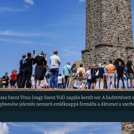
zaz Szent Vitus (vagy Szent Vid) napján került sor. A hadtörténeti
ybeesése jelentős nemzeti emléknappá formálta a dátumot a szerb