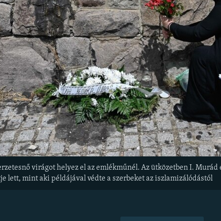
rzetesnő virágot helyez el az emlékműnél. Az ütközetben I. Murád és 
e lett, mint aki példájával védte a szerbeket az iszlamizálódástól