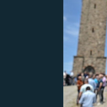
EURÓPAI UNIÓ
VILÁG
KLÍMAVÁLTOZÁS
A MÚLT TANULSÁGAI