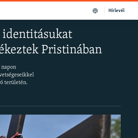
Hírlevél
 identitásukat
ékeztek Pristinában
a napon
vetségeseikkel
ó területén.