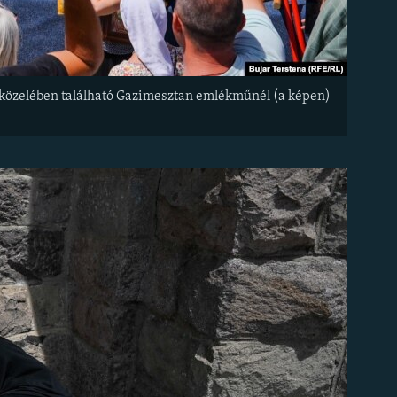
a közelében található Gazimesztan emlékműnél (a képen)