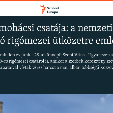
mohácsi csatája: a nemzeti
 rigómezei ütközetre eml
FELIRATKOZÁS
 minden év június 28-án ünnepli Szent Vitust. Ugyanezen 
Apple Podcasts
es rigómezei csatáról is, amikor a szerbek keresztény szö
pataival vívtak véres harcot a mai, albán többségű Koszov
Spotify
Feliratkozás