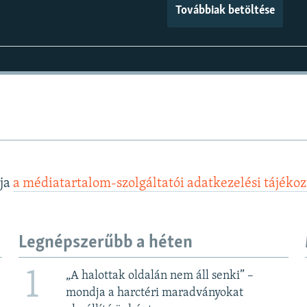
Továbbiak betöltése
lja
a médiatartalom-szolgáltatói adatkezelési tájéko
Legnépszerűbb a héten
1
„A halottak oldalán nem áll senki” –
mondja a harctéri maradványokat