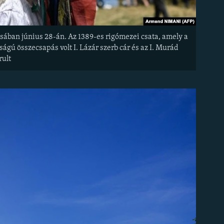
sában június 28-án. Az 1389-es rigómezei csata, amely a
ságú összecsapás volt I. Lázár szerb cár és az I. Murád
rult