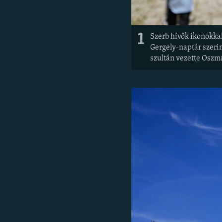
1
Szerb hívők ikonokka
Gergely-naptár szerint
szultán vezette Oszm