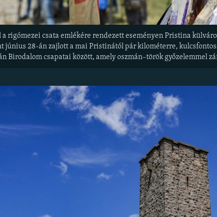
l a rigómezei csata emlékére rendezett eseményen Pristina külváro
 június 28-án zajlott a mai Pristinától pár kilométerre, kulcsfontos
án Birodalom csapatai között, amely oszmán–török győzelemmel zá