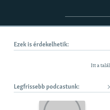
Ezek is érdekelhetik:
Itt a talá
Legfrissebb podcastunk: