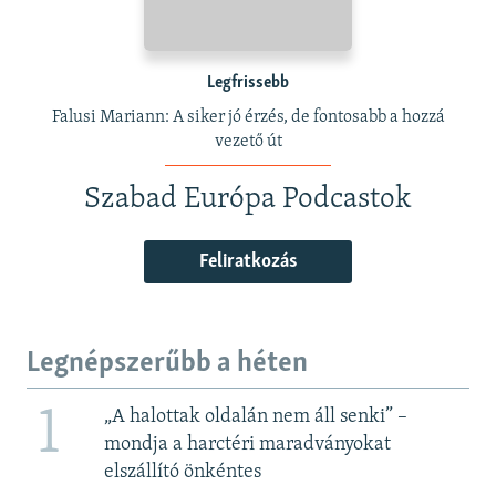
Legfrissebb
Falusi Mariann: A siker jó érzés, de fontosabb a hozzá
vezető út
Szabad Európa Podcastok
Feliratkozás
Legnépszerűbb a héten
1
„A halottak oldalán nem áll senki” –
mondja a harctéri maradványokat
elszállító önkéntes