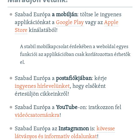
Maradjon velünk!
Szabad Európa
a mobilján
: töltse le ingyenes
applikációnkat a
Google Play
vagy az
Apple
Store
kínálatából!
A stabil mobilkapcsolat érdekében a weboldal egyes
funkciói az applikációban csak korlátozottan érhetők
el.
Szabad Európa a
postafiókjában
: kérje
ingyenes hírlevelünket
, hogy elsőként
értesüljön cikkeinkről!
Szabad Európa a
YouTube
-on: iratkozzon fel
videócsatornánkra
!
Szabad Európa az
Instagramon
is:
kövesse
látványos és informatív oldalunkat
! ​