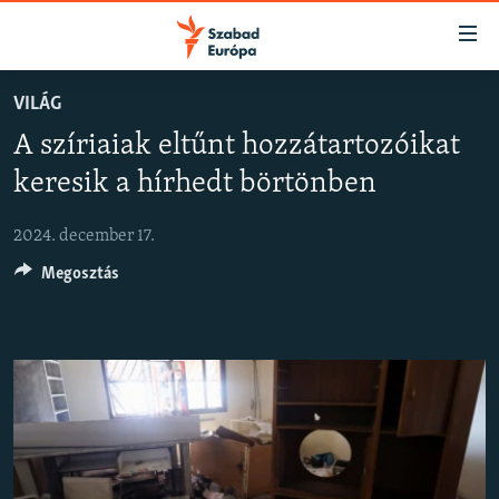
Akadálymentes
mód
Ugrás
VILÁG
a
NAPIRENDEN
A szíriaiak eltűnt hozzátartozóikat
fő
AKTUÁLIS
oldalra
keresik a hírhedt börtönben
FELIRATKOZÁS
PODCASTOK
Ugrás
a
2024. december 17.
VIDEÓK
tartalomjegyzékre
Spotify
Megosztás
ELEMZŐ
Ugrás
a
NER15
Feliratkozás
keresésre
SZABADON
TÁRSADALOM
DEMOKRÁCIA
A PÉNZ NYOMÁBAN