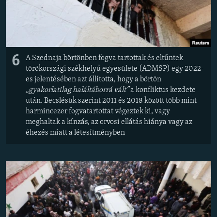
6
A Szednaja börtönben fogva tartottak és eltűntek
törökországi székhelyű egyesülete (ADMSP) egy 2022-
es jelentésében azt állította, hogy a börtön
„gyakorlatilag haláltáborrá vált”
a konfliktus kezdete
után. Becslésük szerint 2011 és 2018 között több mint
harmincezer fogvatartottat végeztek ki, vagy
meghaltak a kínzás, az orvosi ellátás hiánya vagy az
éhezés miatt a létesítményben