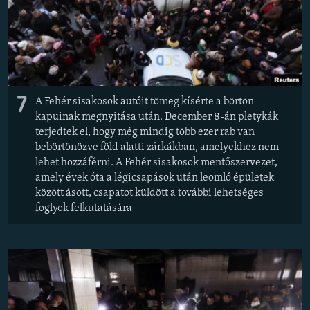
7
A Fehér sisakosok autóit tömeg kísérte a börtön
kapuinak megnyitása után. December 8-án pletykák
terjedtek el, hogy még mindig több ezer rab van
bebörtönözve föld alatti zárkákban, amelyekhez nem
lehet hozzáférni. A Fehér sisakosok mentőszervezet,
amely évek óta a légicsapások után leomló épületek
között ásott, csapatot küldött a további lehetséges
foglyok felkutatására