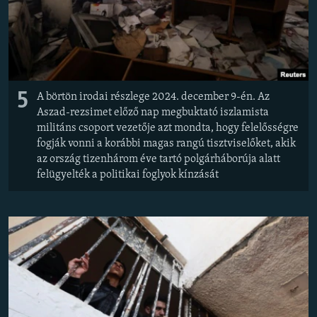
EURÓPAI UNIÓ
VILÁG
KLÍMAVÁLTOZÁS
A MÚLT TANULSÁGAI
5
A börtön irodai részlege 2024. december 9-én. Az
Aszad-rezsimet előző nap megbuktató iszlamista
KÖVESSEN MINKET!
militáns csoport vezetője azt mondta, hogy felelősségre
fogják vonni a korábbi magas rangú tisztviselőket, akik
az ország tizenhárom éve tartó polgárháborúja alatt
felügyelték a politikai foglyok kínzását
Valamennyi RFE/RL weboldal