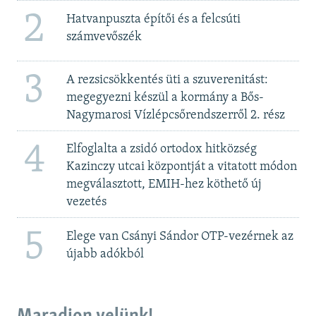
2
Hatvanpuszta építői és a felcsúti
számvevőszék
3
A rezsicsökkentés üti a szuverenitást:
megegyezni készül a kormány a Bős-
Nagymarosi Vízlépcsőrendszerről 2. rész
4
Elfoglalta a zsidó ortodox hitközség
Kazinczy utcai központját a vitatott módon
megválasztott, EMIH-hez köthető új
vezetés
5
Elege van Csányi Sándor OTP-vezérnek az
újabb adókból