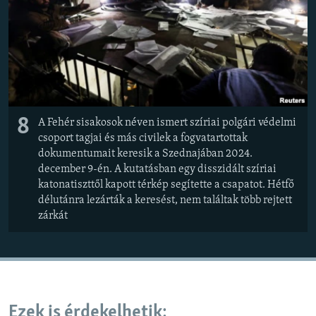
8
A Fehér sisakosok néven ismert szíriai polgári védelmi
csoport tagjai és más civilek a fogvatartottak
dokumentumait keresik a Szednajában 2024.
december 9-én. A kutatásban egy disszidált szíriai
katonatiszttől kapott térkép segítette a csapatot. Hétfő
délutánra lezárták a keresést, nem találtak több rejtett
zárkát
Ezek is érdekelhetik: