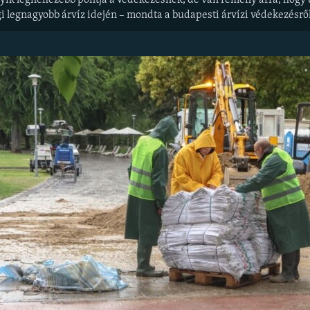
gyik legnehezebb pontja a védekezésnek, de van remény arra, hogy 
gi legnagyobb árvíz idején – mondta a budapesti árvízi védekezésr