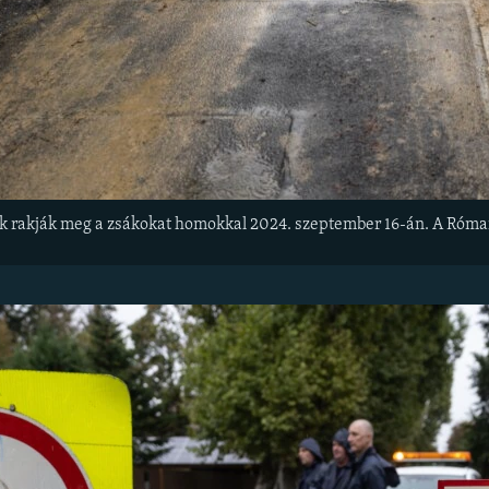
 rakják meg a zsákokat homokkal 2024. szeptember 16-án. A Római-p