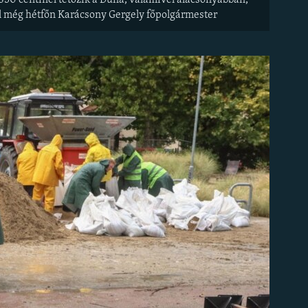
850 centinél tetőzik a Duna, valamivel alacsonyabban,
ől még hétfőn Karácsony Gergely főpolgármester