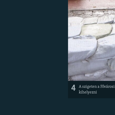
4
A szigeten a Főváros
kihelyezni