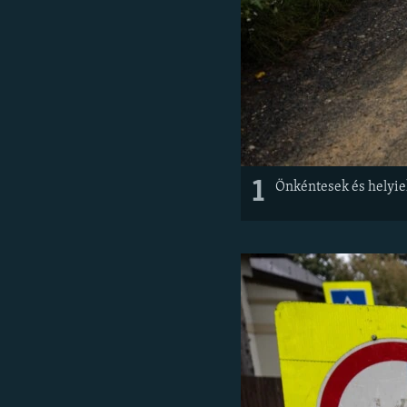
1
Önkéntesek és helyiek