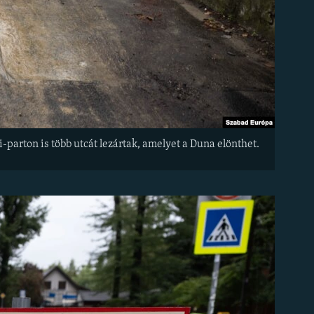
arton is több utcát lezártak, amelyet a Duna elönthet.