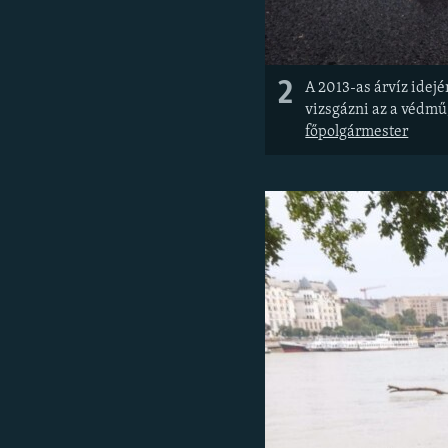
2
A 2013-as árvíz idej
vizsgázni az a védmű,
főpolgármester