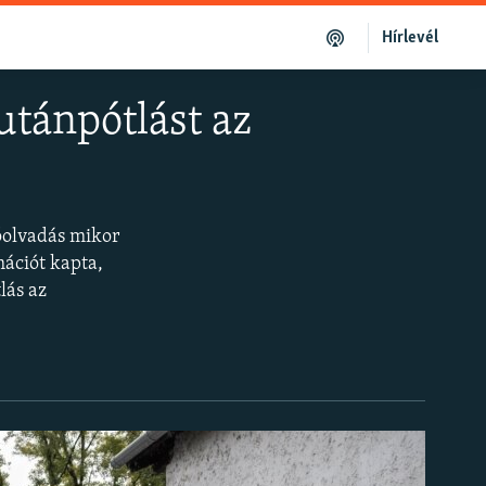
Hírlevél
utánpótlást az
óolvadás mikor
mációt kapta,
lás az