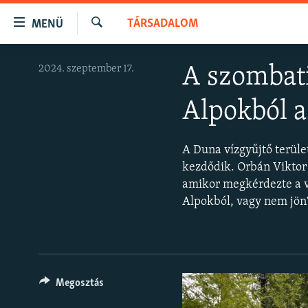
Akadálymentes
TÁRSADALOM
MENÜ
mód
Keresés
Ugrás
NAPIRENDEN
2024. szeptember 17.
A szombati
a
AKTUÁLIS
fő
Alpokból a
oldalra
PODCASTOK
Ugrás
VIDEÓK
a
A Duna vízgyűjtő terüle
tartalomjegyzékre
ELEMZŐ
kezdődik. Orbán Viktor 
Ugrás
amikor megkérdezte a ví
NER15
a
Alpokból, vagy nem jön?
keresésre
SZABADON
TÁRSADALOM
DEMOKRÁCIA
Megosztás
A PÉNZ NYOMÁBAN