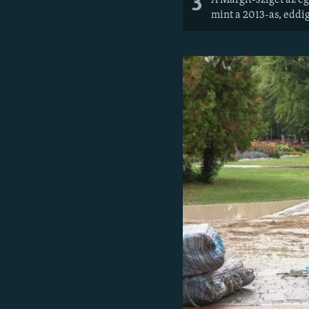
3
A Margit-sziget az e
mint a 2013-as, eddi