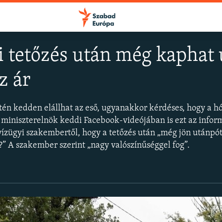
 tetőzés után még kaphat 
z ár
FELIRATKOZÁS
tén kedden elállhat az eső, ugyanakkor kérdéses, hogy a h
Apple Podcasts
miniszterelnök keddi Facebook-videójában is ezt az infor
zügyi szakembertől, hogy a tetőzés után „még jön utánpót
” A szakember szerint „nagy valószínűséggel fog”.
Spotify
Feliratkozás