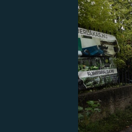
EURÓPAI UNIÓ
VILÁG
KLÍMAVÁLTOZÁS
A MÚLT TANULSÁGAI