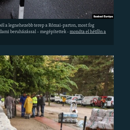
ból a legnehezebb terep a Római-parton, most fog
állami beruházással – megépítettek -
mondta el hétfőn a